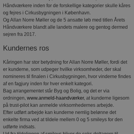
Håndværkere inden for de forskellige kategorier skulle kåres
og fejres i Cirkusbygningen i København.
Og Allan Norre Møller og de 5 ansatte løb med titlen Årets
Håndværkere blandt alle landets malere og gentog dermed
sejren fra 2017.
Kundernes ros
Kåringen har stor betydning for Allan Norre Møller, fordi det
er kunderne, som udpeger hvilke virksomheder, der skal
nomineres til finalen i Cirkusbygningen, hvor vinderne findes
af en fagjury inden for hver enkelt kategori.
Bag arrangementet står Byg og Bolig, og det er via
ordningen,
www.anmeld-haandværker
, at kunderne ligesom
på trust-pilot kan anmelde virksomhedernes arbejde.
Efter udført arbejde kan kunderne nemlig belønne det
enkelte firma ved at tildele mellem 0 og 5 smileys for den
udførte indsats.
Ud fra tildelingen af smileys bliver de seks deltagere til