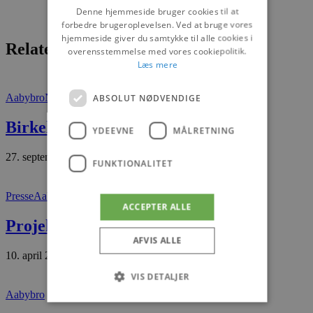
Denne hjemmeside bruger cookies til at
forbedre brugeroplevelsen. Ved at bruge vores
hjemmeside giver du samtykke til alle cookies i
Relaterede artikler
overensstemmelse med vores cookiepolitik.
Læs mere
ABSOLUT NØDVENDIGE
Aabybro
Nyheder
Birkelse blev BIRKE[LI]SI[OS]
YDEEVNE
MÅLRETNING
27. september 2025
FUNKTIONALITET
Presse
Aabybro
ACCEPTER ALLE
Projekt “Søparken i Aabybro”
AFVIS ALLE
10. april 2026
VIS DETALJER
Aabybro