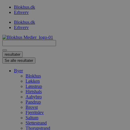
Videre
Blokhus.dk
til
Erhverv
indhold
Blokhus.dk
Erhverv
Search
...
resultater
Se alle resultater
Byer
Blokhus
Løkken
Lønstrup
Hirtshals
Aabybro
Pandrup
Brovst
Fjerritslev
Saltum
Slettestrand
Thorupstrand