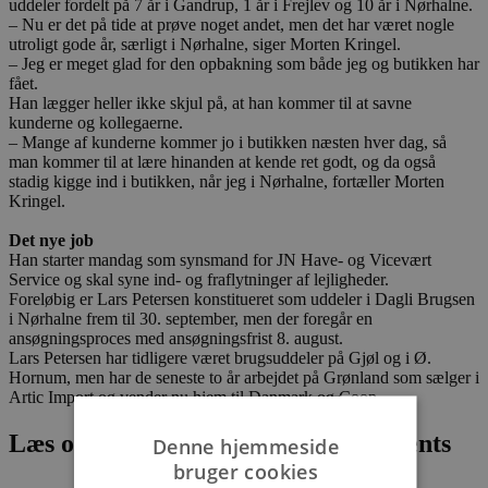
uddeler fordelt på 7 år i Gandrup, 1 år i Frejlev og 10 år i Nørhalne.
– Nu er det på tide at prøve noget andet, men det har været nogle
utroligt gode år, særligt i Nørhalne, siger Morten Kringel.
– Jeg er meget glad for den opbakning som både jeg og butikken har
fået.
Han lægger heller ikke skjul på, at han kommer til at savne
kunderne og kollegaerne.
– Mange af kunderne kommer jo i butikken næsten hver dag, så
man kommer til at lære hinanden at kende ret godt, og da også
stadig kigge ind i butikken, når jeg i Nørhalne, fortæller Morten
Kringel.
Det nye job
Han starter mandag som synsmand for JN Have- og Vicevært
Service og skal syne ind- og fraflytninger af lejligheder.
Foreløbig er Lars Petersen konstitueret som uddeler i Dagli Brugsen
i Nørhalne frem til 30. september, men der foregår en
ansøgningsproces med ansøgningsfrist 8. august.
Lars Petersen har tidligere været brugsuddeler på Gjøl og i Ø.
Hornum, men har de seneste to år arbejdet på Grønland som sælger i
Artic Import og vender nu hjem til Danmark og Coop.
Læs om fantastiske oplevelser og events
Denne hjemmeside
bruger cookies