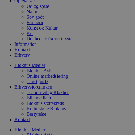
Oplevelser
i
Ud og spise
w
r
Natur
p
Sov godt
b
For børn
s
Kunst og Kultur
f
p
Par
b
Det bedste fra Vestkysten
p
Information
o
i
Kontakt
d
Erhverv
p
b
Blokhus Medier
f
s
Blokhus Avis
Online markedsføring
Turistguide
Erhvervsforeningen
Team frivillig Blokhus
Bliv medlem
Udbyder
/
Navn
Udløbsdato
Beskrivelse
Domæne
Udbyder
/
Blokhus støttekreds
Navn
Udløbsdato
Beskrivelse
Domæne
Kulturstøtte Blokhus
pys_first_visit
.blokhus.dk
1 uge
Denne cookie
Udbyder
/
Bestyrelse
Navn
Udløbsdato
Beskr
bruges til at
_gid
1 dag
Denne cookie
Google LLC
Domæne
Kontakt
bestemme den
Google Anal
.blokhus.dk
første gang
gemmer og 
_gcl_au
2 måneder
Denne
Google LLC
brugeren besøgte
unik værdi 
Blokhus Medier
4 uger
indsti
.blokhus.dk
hjemmesiden for
side og brug
Doubl