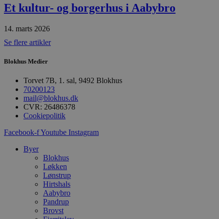
Et kultur- og borgerhus i Aabybro
Absolut nødvendige
Ydeevne
Målretning
Funktionalitet
14. marts 2026
Se flere artikler
Absolut nødvendige cookies muliggør
hjemmesidens grundlæggende funktionalitet
såsom brugerlogin og kontoadministration.
Blokhus Medier
Hjemmesiden kan ikke bruges korrekt uden de
absolut nødvendige cookies.
Torvet 7B, 1. sal, 9492 Blokhus
70200123
Udbyder
/
Navn
Udløbsdato
B
mail@blokhus.dk
Domæne
CVR: 26486378
pys_session_limit
.blokhus.dk
59 minutter
D
Cookiepolitik
57
b
sekunder
b
Facebook-f
Youtube
Instagram
m
b
u
Byer
s
Blokhus
s
Løkken
i
g
Lønstrup
d
Hirtshals
f
Aabybro
h
y
Pandrup
f
Brovst
m