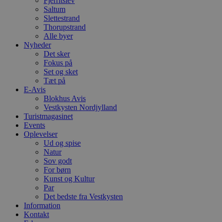
Fjerritslev
t
Saltum
PHPSESSID
Session
C
PHP.net
Slettestrand
g
blokhus.dk
Thorupstrand
a
Alle byer
b
Nyheder
s
e
Det sker
i
Fokus på
d
Set og sket
o
v
Tæt på
b
E-Avis
D
Blokhus Avis
e
Vestkysten Nordjylland
g
n
Turistmagasinet
h
Events
b
Oplevelser
s
w
Ud og spise
e
Natur
e
Sov godt
o
For børn
l
e
Kunst og Kultur
m
Par
Det bedste fra Vestkysten
CookieScriptConsent
4 uger 2
D
CookieScript
dage
b
Information
blokhus.dk
C
Kontakt
S