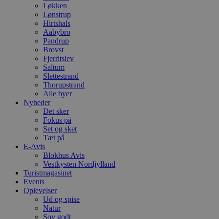
Løkken
Lønstrup
Hirtshals
Aabybro
Pandrup
Brovst
Fjerritslev
Saltum
Slettestrand
Thorupstrand
Alle byer
Nyheder
Det sker
Fokus på
Set og sket
Tæt på
E-Avis
Blokhus Avis
Vestkysten Nordjylland
Turistmagasinet
Events
Oplevelser
Ud og spise
Natur
Sov godt