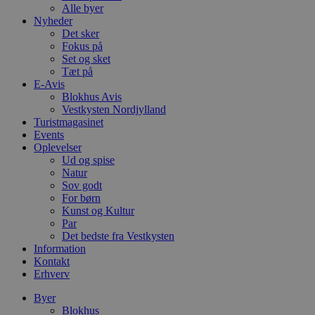
Alle byer
Nyheder
Det sker
Fokus på
Set og sket
Tæt på
E-Avis
Blokhus Avis
Vestkysten Nordjylland
Turistmagasinet
Events
Oplevelser
Ud og spise
Natur
Sov godt
For børn
Kunst og Kultur
Par
Det bedste fra Vestkysten
Information
Kontakt
Erhverv
Byer
Blokhus