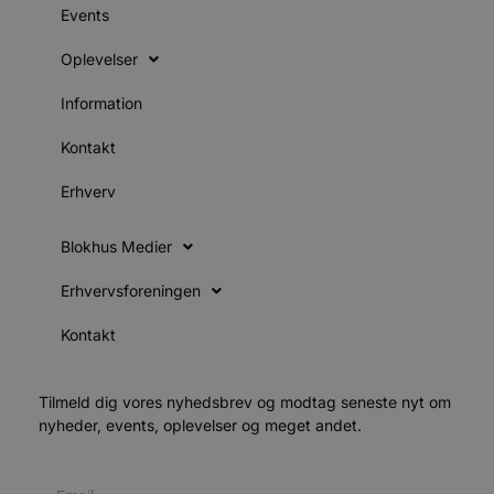
i
Events
g
d
f
Oplevelser
h
y
f
Information
m
t
Kontakt
PHPSESSID
Session
C
PHP.net
g
blokhus.dk
Erhverv
a
b
s
e
Blokhus Medier
i
d
o
Erhvervsforeningen
v
b
D
Kontakt
e
g
n
h
Tilmeld dig vores nyhedsbrev og modtag seneste nyt om
b
s
nyheder, events, oplevelser og meget andet.
w
e
e
o