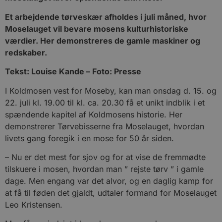
Et arbejdende tørveskær afholdes i juli måned, hvor
Moselauget vil bevare mosens kulturhistoriske
værdier. Her demonstreres de gamle maskiner og
redskaber.
Tekst: Louise Kande – Foto: Presse
I Koldmosen vest for Moseby, kan man onsdag d. 15. og
22. juli kl. 19.00 til kl. ca. 20.30 få et unikt indblik i et
spændende kapitel af Koldmosens historie. Her
demonstrerer Tørvebisserne fra Moselauget, hvordan
livets gang foregik i en mose for 50 år siden.
– Nu er det mest for sjov og for at vise de fremmødte
tilskuere i mosen, hvordan man ” rejste tørv ” i gamle
dage. Men engang var det alvor, og en daglig kamp for
at få til føden det gjaldt, udtaler formand for Moselauget
Leo Kristensen.