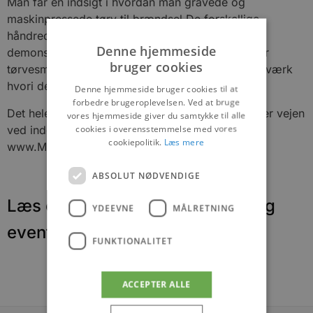
Man får en indsigt i hvordan man gravede og
maskinpressede tørv til brændsel.De forskellige
håndredskaber til fremstilling af tørv, vil blive
Denne hjemmeside
demonstreret. Det gamle lokomotiv kører ud efter
bruger cookies
tørvesmuld og returnerer til det hestetrukne gangværk
hvori der fremstilles æltetørv.
Denne hjemmeside bruger cookies til at
forbedre brugeroplevelsen. Ved at bruge
Det hele foregår bag Rødhusvej 186 – banner over vejen
vores hjemmeside giver du samtykke til alle
cookies i overensstemmelse med vores
ved indgang. Se evt. kørselsanvisning under
cookiepolitik.
Læs mere
www.Moselauget.dk i hovedmenuen
ABSOLUT NØDVENDIGE
Læs om fantastiske oplevelser og
YDEEVNE
MÅLRETNING
events
FUNKTIONALITET
ACCEPTER ALLE