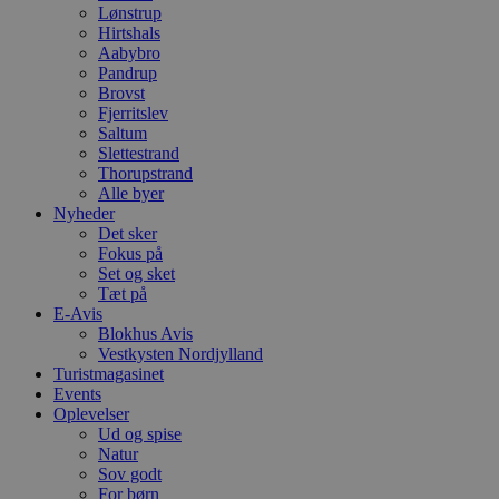
Lønstrup
Hirtshals
Aabybro
Pandrup
Brovst
Fjerritslev
Saltum
Slettestrand
Thorupstrand
Alle byer
Nyheder
Det sker
Fokus på
Set og sket
Tæt på
E-Avis
Blokhus Avis
Vestkysten Nordjylland
Turistmagasinet
Events
Oplevelser
Ud og spise
Natur
Sov godt
For børn