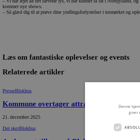
– Vi har lejet alt det farvede lys, vi har kunnet få fat i Nordjylland, 
kommer nye shows.
– Så glæd dig til at prøve dine yndlingsforlystelser i tusmørket og opl
Læs om fantastiske oplevelser og events
Relaterede artikler
Presse
Blokhus
Kommune overtager attraktiv grund i H
Denne hjemm
giver 
21. december 2025
ABSOL
Det sker
Blokhus