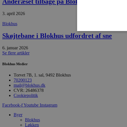
Anderæset tilbage på Blokhus strand
3. april 2026
Blokhus
Skøjtebane i Blokhus udfordret af sne
6. januar 2026
Se flere artikler
Absolut nødvendige cookies
kan ikke bruges korrekt ude
Blokhus Medier
Navn
Torvet 7B, 1. sal, 9492 Blokhus
pys_session_limit
70200123
mail@blokhus.dk
CVR: 26486378
PHPSESSID
Cookiepolitik
Facebook-f
Youtube
Instagram
Byer
CookieScriptConsent
Blokhus
Løkken