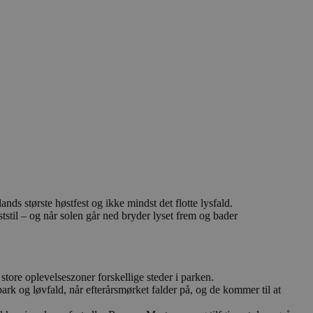
ds største høstfest og ikke mindst det flotte lysfald.
ststil – og når solen går ned bryder lyset frem og bader
store oplevelseszoner forskellige steder i parken.
rk og løvfald, når efterårsmørket falder på, og de kommer til at