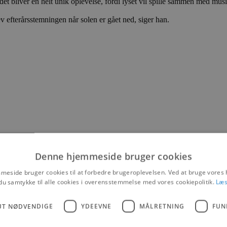
og det bliver en helt unik oplevelse, fordi lyset vil spille sammen med mu
ev efterårsstemningen når solen er gået ned, siger han.
Denne hjemmeside bruger cookies
une
eside bruger cookies til at forbedre brugeroplevelsen. Ved at bruge vore
du samtykke til alle cookies i overensstemmelse med vores cookiepolitik.
Læs
UT NØDVENDIGE
YDEEVNE
MÅLRETNING
FUN