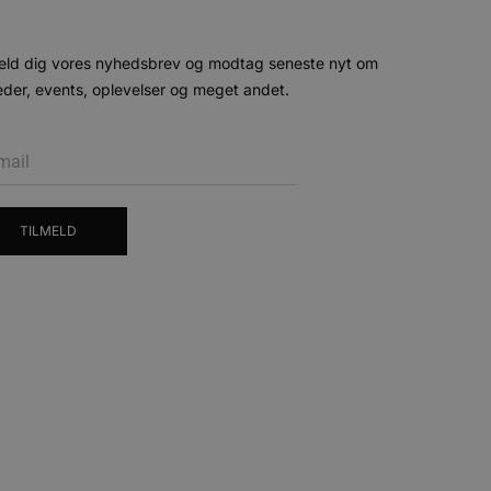
 siderne.
ten til at huske
nødvendigt, at Cookie-
eld dig vores nyhedsbrev og modtag seneste nyt om
der, events, oplevelser og meget andet.
 session tilstand, mens de
eller data poster huskes
ykke og privatlivsvalg for
r data på den besøgendes
e af personlige oplysninger
et i fremtidige sessioner.
TILMELD
esøgte hjemmesiden for at
g opdaterer en unik værdi
r oplysninger om, hvordan
ninger.
, som slutbrugeren måtte
- som er en væsentlig
ndtere eksperimenter, A/B-
jeneste. Denne cookie
rollouts"). Cookien sikrer,
tilfældigt genereret
 en testperiode, så
modning på et websted og
e pludselig ændrer sig,