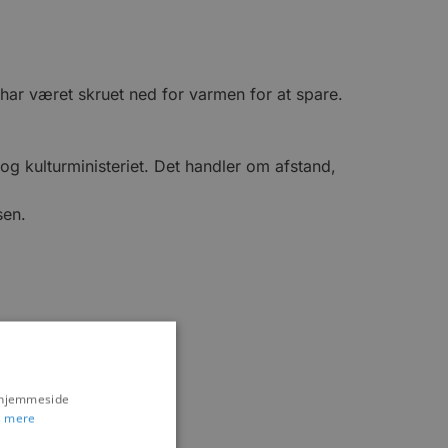
g har været skruet ned for varmen for at spare.
 og kulturministeriet. Det handler om afstand,
sen.
s hjemmeside
 mere