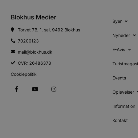
CookieScriptConsent
Blokhus Medier
Byer
pys_start_session
Torvet 7B, 1. sal, 9492 Blokhus
Nyheder
70200123
VISITOR_PRIVACY_METAD
E-Avis
mail@blokhus.dk
CVR: 26486378
Turistmagas
Cookiepolitik
Udbyder
Events
Navn
Domæne
Udby
Navn
Navn
Dom
pys_first_visit
.blokhus.
Oplevelser
_gid
_gcl_au
Googl
.blok
Information
_ga
Googl
__Secure-
.blok
ROLLOUT_TOKEN
Kontakt