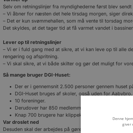
Selv om retningslinjer fra myndighederne først blev sendt 
– Vi åbner for næsten det hele tirsdag morgen, siger dire
– Det er kun svømmehallen, som må vente til torsdag mor
Det skyldes, at det tager tid at få varmet vandet i bassin
Lever op til retningslinjer
– Vi er i fuld gang med at sikre, at vi kan leve op til all
rengøring og afspritning.
– Vi skal sikre, at vi både skilter og gør det muligt for vo
Så mange bruger DGI-Huset:
Der er i gennemsnit 2.500 personer gennem huset p
DGI-Huset bruges af skoler, også uden for Aabybro.
10 foreninger.
Derudover har 850 medlemmer multi-abonnement.
Knap 700 brugere har klippekort til DGI-Huset.
Denne hjemm
Var droslet ned
giver 
Desuden skal der arbejdes på gøre huset klar til genåbni