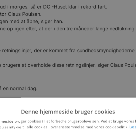
ud i morges, så er DGI-Huset klar i rekord fart.
ktør Claus Poulsen.
gen med at åbne, siger han.
erne op igen efter, at der i den tre måneder lange nedluknin
e de retningslinjer, der er kommet fra sundhedsmyndighederne
re brugere at overholde disse retningslinjer, siger Claus Poul
å en normal dag.
Denne hjemmeside bruger cookies
eside bruger cookies til at forbedre brugeroplevelsen. Ved at bruge vore
du samtykke til alle cookies i overensstemmelse med vores cookiepolitik.
Læs
ng med rengøring og indkøb.