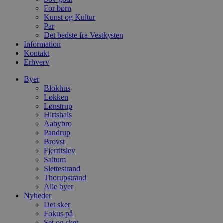
CookieScriptConsent
4 uger 2
D
CookieScript
dage
b
For børn
blokhus.dk
C
Kunst og Kultur
S
Par
t
Det bedste fra Vestkysten
h
p
Information
s
Kontakt
b
Erhverv
e
a
S
Byer
c
Blokhus
f
Løkken
k
Lønstrup
pys_start_session
.blokhus.dk
Session
D
Hirtshals
b
Aabybro
o
Pandrup
b
t
Brovst
d
Fjerritslev
g
Saltum
h
Slettestrand
o
e
Thorupstrand
h
Alle byer
ti
Nyheder
VISITOR_PRIVACY_METADATA
5 måneder
D
Det sker
YouTube
4 uger
b
.youtube.com
Fokus på
g
Set og sket