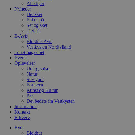
Alle byer
Nyheder
Det sker
Fokus på
Set og sket
Tæt på
E-Avis
Blokhus Avis
Vestkysten Nordjylland
Turistmagasinet
Events
Oplevelser
Ud og spise
Natur
Sov godt
For børn
Kunst og Kultur
Par
Det bedste fra Vestkysten
Information
Kontakt
Erhverv
Byer
Blokhus