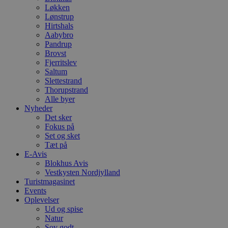
y
Løkken
f
Lønstrup
m
Hirtshals
t
Aabybro
PHPSESSID
Session
C
PHP.net
Pandrup
g
blokhus.dk
Brovst
a
Fjerritslev
b
Saltum
s
e
Slettestrand
i
Thorupstrand
d
Alle byer
o
v
Nyheder
b
Det sker
D
Fokus på
e
Set og sket
g
n
Tæt på
h
E-Avis
b
Blokhus Avis
s
w
Vestkysten Nordjylland
e
Turistmagasinet
e
Events
o
Oplevelser
l
e
Ud og spise
m
Natur
Sov godt