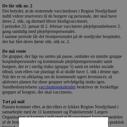
De får stik nr. 2
Det betyder, at de resterende vaccinedoser i Region Nordjylland
indtil videre reserveres til de borgere og personale, der skal have
deres 2. stik, og dermed bliver færdigvaccineret.
I perioden 22. januar til 2. februar vaccineres plejehjemsbeboere 2.
gang samtidig med plejehjemspersonalet.
I samme periode får det frontpersonalet på de nordjyske hospitaler,
der har fået deres første stik, stik nr. 2.
De må vente
De grupper, der lige nu sættes på pause, omfatter en mindre gruppe
hospitalspersonaler og kommunale plejehjemspersonaler samt
borgere, der er i særlig risiko (gruppe 5) samt en række sociale
tilbud, som ellers var planlagt til at skulle have 1. stik i denne uge.
Når der er en afklaring om de kommende ugers leverancer, så
aktiveres planen for disse grupper selvfølgelig straks igen.
Sundhedsstyrelsens
vaccinationskalender
beskriver de forskellige
grupper af borgere, der skal vaccineres.
Tæt på mål
Pausen kommer efter, at det ellers er lykkes Region Nordjylland i
samarbejde med de 11 kommuner og Praktiserende Lægers
Organisation at komme i mål med at få vaccineret langt størstedelen
af de borgere over 65, der både modtager personlig pleje og praktisk