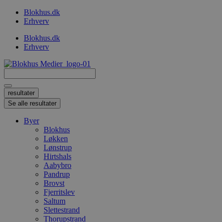
Videre
Blokhus.dk
til
Erhverv
indhold
Blokhus.dk
Erhverv
Search
...
resultater
Se alle resultater
Byer
Blokhus
Løkken
Lønstrup
Hirtshals
Aabybro
Pandrup
Brovst
Fjerritslev
Saltum
Slettestrand
Thorupstrand