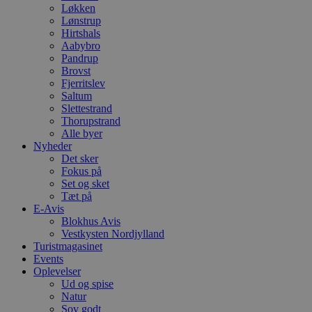
Løkken
Lønstrup
Hirtshals
Aabybro
Pandrup
Brovst
Fjerritslev
Saltum
Slettestrand
Thorupstrand
Alle byer
Nyheder
Det sker
Fokus på
Set og sket
Tæt på
E-Avis
Blokhus Avis
Vestkysten Nordjylland
Turistmagasinet
Events
Oplevelser
Ud og spise
Natur
Sov godt