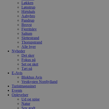
Løkken
Lønstrup
Hirtshals
Aabybro
Pandrup
Brovst
Fjerritslev
Saltum
Slettestrand
Thorupstrand
Alle byer
Nyheder
Det sker
Fokus på
Set og sket
Tæt på
E-Avis
Blokhus Avis
Vestkysten Nordjylland
Turistmagasinet
Events
Oplevelser
Ud og spise
Natur
Sov godt