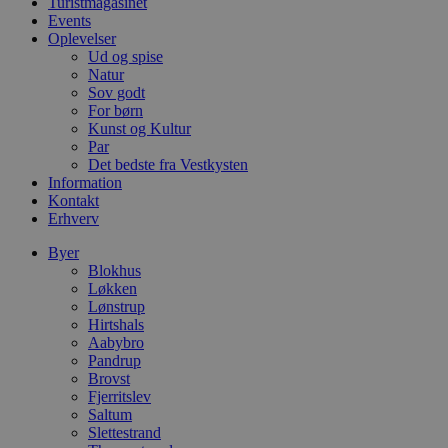
Turistmagasinet
e
m
Events
Oplevelser
CookieScriptConsent
4 uger 2
D
CookieScript
Ud og spise
dage
b
blokhus.dk
Natur
C
S
Sov godt
t
For børn
h
Kunst og Kultur
p
Par
s
b
Det bedste fra Vestkysten
e
Information
a
Kontakt
S
c
Erhverv
f
k
Byer
Blokhus
pys_start_session
.blokhus.dk
Session
D
b
Løkken
o
Lønstrup
b
Hirtshals
t
Aabybro
d
g
Pandrup
h
Brovst
o
Fjerritslev
e
h
Saltum
ti
Slettestrand