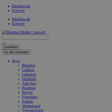
Videre
Blokhus.dk
til
Erhverv
indhold
Blokhus.dk
Erhverv
Search
...
resultater
Se alle resultater
Byer
Blokhus
Løkken
Lønstrup
Hirtshals
Aabybro
Pandrup
Brovst
Fjerritslev
Saltum
Slettestrand
Thorupstrand