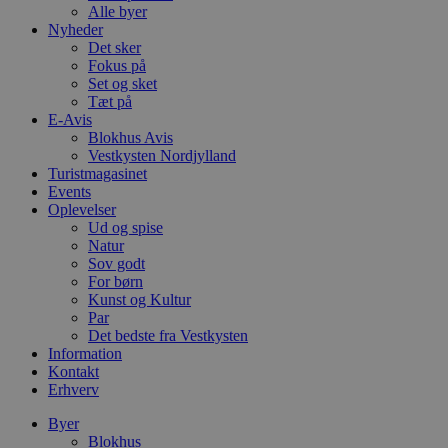
Alle byer
Nyheder
Det sker
Fokus på
Set og sket
Tæt på
E-Avis
Blokhus Avis
Vestkysten Nordjylland
Turistmagasinet
Events
Oplevelser
Ud og spise
Natur
Sov godt
For børn
Kunst og Kultur
Par
Det bedste fra Vestkysten
Information
Kontakt
Erhverv
Byer
Blokhus