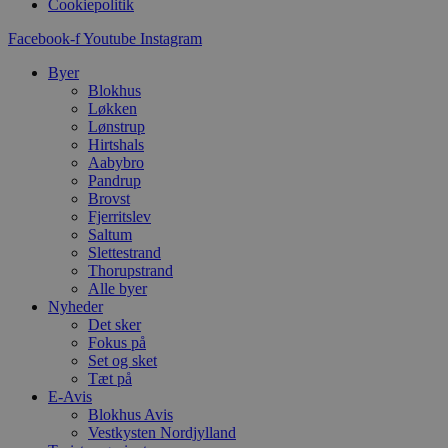
Cookiepolitik
g
d
f
Facebook-f
Youtube
Instagram
h
y
Byer
f
m
Blokhus
t
Løkken
Lønstrup
PHPSESSID
Session
C
PHP.net
Hirtshals
g
blokhus.dk
a
Aabybro
b
Pandrup
s
Brovst
e
i
Fjerritslev
d
Saltum
o
Slettestrand
v
Thorupstrand
b
D
Alle byer
e
Nyheder
g
Det sker
n
h
Fokus på
b
Set og sket
s
Tæt på
w
E-Avis
e
e
Blokhus Avis
o
Vestkysten Nordjylland
l