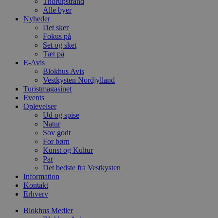
Thorupstrand
VISITOR_PRIVACY_METADATA
5 måneder
D
YouTube
Alle byer
4 uger
b
.youtube.com
g
Nyheder
b
Det sker
s
Fokus på
p
Set og sket
f
i
Tæt på
w
E-Avis
r
Blokhus Avis
p
b
Vestkysten Nordjylland
s
Turistmagasinet
f
Events
p
Oplevelser
b
p
Ud og spise
o
Natur
i
Sov godt
d
p
For børn
b
Kunst og Kultur
f
Par
s
Det bedste fra Vestkysten
Information
Kontakt
Erhverv
Udbyder
/
Navn
Udløbsdato
Beskrivelse
Blokhus Medier
Domæne
Udbyder
/
Navn
Udløbsdato
Beskrivelse