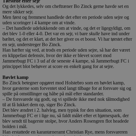
Tørstede efter sejr
Og det lykkedes, selv om cheftræner Bo Zinck gerne havde set en
mere sikker sejr.
Men først og fremmest handlede det efter en periode uden sejre og
uden scoringer i 4 kampe om at vinde.
– Det handlede udelukkende om at vinde, og det er ligegyldigt, om
det blev 1-0 eller 4-0. Det var en sejr, vi bare
skulle
have ind under
bæltet, og det er klart, at det her giver os et boost. Vi har tørstet efter
en sejr, understreger Bo Zinck.
Han hæfter sig ved, at trods en periode uden sejre, så har der været
en klippefast defensiv, hvor der ikke er blevet scoret mod
Jammerbugt FC i 3 ud af de seneste 4 kampe, så Jammerbugt FC i
princippet blot behøver at score en enkelt gang for at sejre.
Bøvlet kamp
Bo Zinck betegner opgøret mod Holstebro som en bøvlet kamp,
hvor gæsterne som forventet stod langt tilbage for at forsvare sig og
spille på omstillinger og håbe på mål efter standarder.
– De forsvarede sig godt, og vi spillede ikke med nok tålmodighed
til at få lukket dem op, siger Bo Zinck.
Det blev ændret i 2. halvleg, men typisk for den situation, som
Jammerbugt FC er i lige nu, så faldt målet efter et hjørnespark, der
blev sendt til bagerste stolpe, hvor Anders Rosengren flot headede
bolden i mål.
Han erstattede en karantæneramt Christian Rye, mens forsvareren