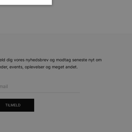
ministration. Hjemmesiden
e gange en bruger kan
given periode, der forsøger
eld dig vores nyhedsbrev og modtag seneste nyt om
misbrug af tjenester.
der, events, oplevelser og meget andet.
-sproget. Dette er en
 variabler for
enereret nummer, hvordan
n et godt eksempel er at
 siderne.
ten til at huske
nødvendigt, at Cookie-
TILMELD
 session tilstand, mens de
eller data poster huskes
ykke og privatlivsvalg for