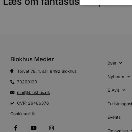
Læs om fantastiske oplevels
Absolut nødvendige cookies
kan ikke bruges korrekt ude
Navn
pys_session_limit
Blokhus Medier
Byer
Torvet 7B, 1. sal, 9492 Blokhus
PHPSESSID
Nyheder
70200123
E-Avis
mail@blokhus.dk
CookieScriptConsent
CVR: 26486378
Turistmagas
Cookiepolitik
pys_start_session
Events
VISITOR_PRIVACY_METAD
Oplevelser