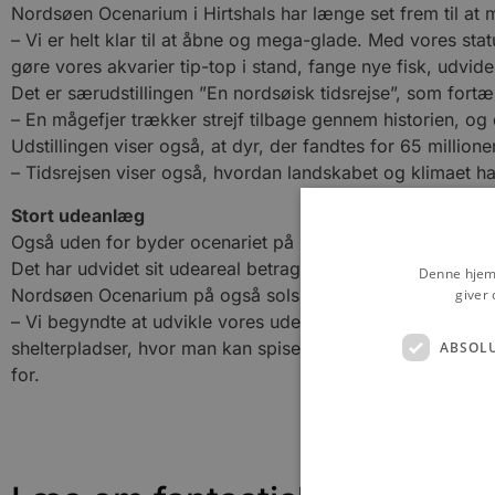
Nordsøen Ocenarium i Hirtshals har længe set frem til at 
– Vi er helt klar til at åbne og mega-glade. Med vores st
gøre vores akvarier tip-top i stand, fange nye fisk, udvi
Det er særudstillingen ”En nordsøisk tidsrejse”, som fortæ
– En mågefjer trækker strejf tilbage gennem historien, og 
Udstillingen viser også, at dyr, der fandtes for 65 million
– Tidsrejsen viser også, hvordan landskabet og klimaet ha
Stort udeanlæg
Også uden for byder ocenariet på nyheder.
Det har udvidet sit udeareal betragteligt, så der er masse
Denne hjemm
Nordsøen Ocenarium på også solskinsdage, hvor gæstekap
giver 
– Vi begyndte at udvikle vores udeanlæg sidste år og fort
shelterpladser, hvor man kan spise sin madpakke, og udv
ABSOL
for.