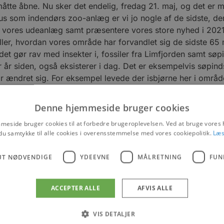
måtte åbne. Nu sker det endelig, fredag 21. maj, og det er 
atus som indendørs zoo-anlæg er vi jo nogle af de sidste, d
de vores udeanlæg samt præsentere vores store nyhed i 2021
ller, hvordan vores område har forvandlet sig de sidste 65 m
det gør rav med insekter i, fossiler fra Limfjorden samt søp
er år siden, også eksisterer i dag. Det er eksempelvis søpin
r ændret sig. For eksempel levede der isbjørne her i område
Denne hjemmeside bruger cookies
r af plads til at overholde corona-restriktioner, ligesom det
eside bruger cookies til at forbedre brugeroplevelsen. Ved at bruge vore
aciteten er væsentlig større.
du samtykke til alle cookies i overensstemmelse med vores cookiepolitik.
Læs
sætter i år. Vi har jo en bæk, som løber gennem matriklen, 
idet legepladsen, siger Sylvia Berglund og glæder sig til 
UT NØDVENDIGE
YDEEVNE
MÅLRETNING
FUN
ACCEPTER ALLE
AFVIS ALLE
VIS DETALJER