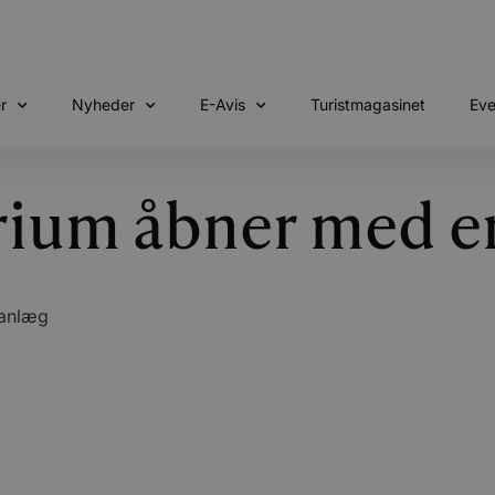
r
Nyheder
E-Avis
Turistmagasinet
Eve
ium åbner med en
eanlæg