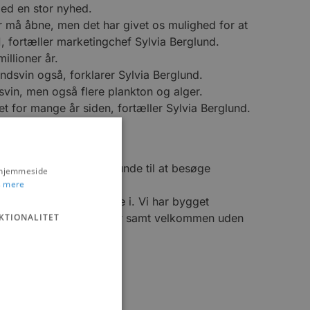
med en stor nyhed.
er må åbne, men det har givet os mulighed for at
, fortæller marketingchef Sylvia Berglund.
illioner år.
indsvin også, forklarer Sylvia Berglund.
dsvin, men også flere plankton og alger.
t for mange år siden, fortæller Sylvia Berglund.
 giver en masse gode grunde til at besøge
s hjemmeside
 mere
og den kan man nu fiske i. Vi har bygget
at byde gæsterne indenfor samt velkommen uden
KTIONALITET