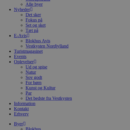
Alle byer
Nyheder
Det sker
Fokus på
Set og sket
Tæt på
E-Avis
Blokhus Avis
Vestkysten Nordjylland
Turistmagasinet
Events
Oplevelser
Ud og spise
Natur
Sov godt
For børn
Kunst og Kultur
Par
Det bedste fra Vestkysten
Information
Kontakt
Erhverv
Byer
Blokhus