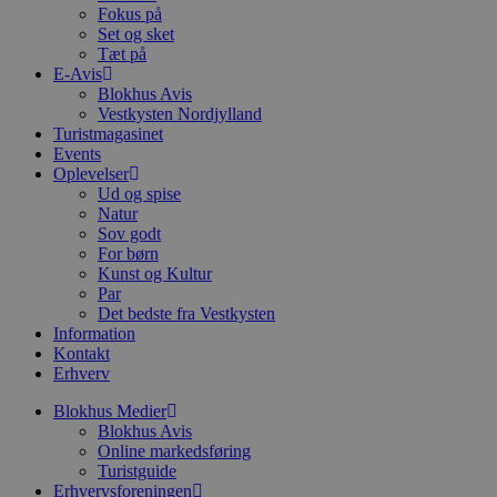
Fokus på
pys_start_session
.blokhus.dk
Session
D
Set og sket
b
o
Tæt på
b
E-Avis
t
Blokhus Avis
d
Vestkysten Nordjylland
g
h
Turistmagasinet
o
Events
e
Oplevelser
h
ti
Ud og spise
Natur
VISITOR_PRIVACY_METADATA
5 måneder
D
YouTube
Sov godt
4 uger
b
.youtube.com
For børn
g
b
Kunst og Kultur
s
Par
p
Det bedste fra Vestkysten
f
Information
i
w
Kontakt
r
Erhverv
p
b
Blokhus Medier
s
f
Blokhus Avis
p
Online markedsføring
b
Turistguide
p
o
Erhvervsforeningen