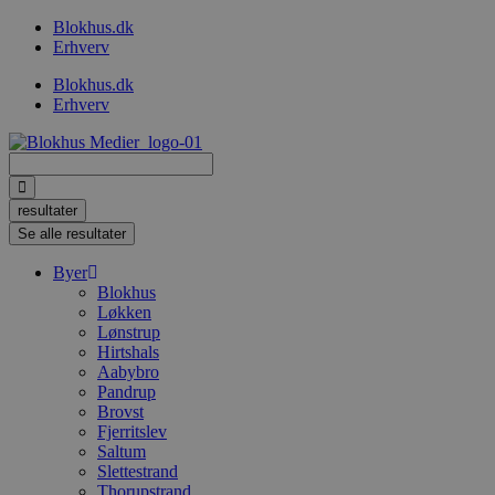
Videre
Blokhus.dk
til
Erhverv
indhold
Blokhus.dk
Erhverv
Search
...
resultater
Se alle resultater
Byer
Blokhus
Løkken
Lønstrup
Hirtshals
Aabybro
Pandrup
Brovst
Fjerritslev
Saltum
Slettestrand
Thorupstrand