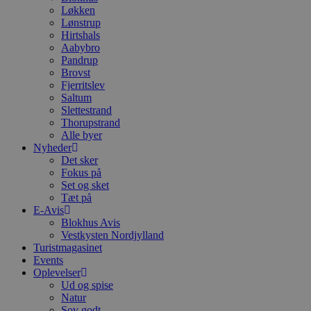
Løkken
Lønstrup
Hirtshals
Aabybro
Pandrup
Brovst
Fjerritslev
Saltum
Slettestrand
Thorupstrand
Alle byer
Nyheder
Det sker
Fokus på
Set og sket
Tæt på
E-Avis
Blokhus Avis
Vestkysten Nordjylland
Turistmagasinet
Events
Oplevelser
Ud og spise
Natur
Sov godt