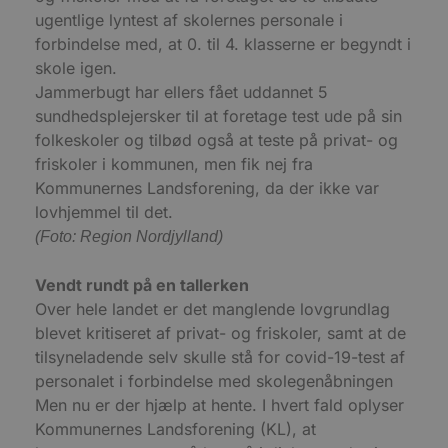
Udbyder
/
Navn
Udløbsdato
B
Domæne
ugentlige lyntest af skolernes personale i
forbindelse med, at 0. til 4. klasserne er begyndt i
pys_session_limit
.blokhus.dk
59 minutter
D
57
b
skole igen.
sekunder
b
m
Jammerbugt har ellers fået uddannet 5
b
sundhedsplejersker til at foretage test ude på sin
u
s
folkeskoler og tilbød også at teste på privat- og
s
i
friskoler i kommunen, men fik nej fra
g
Kommunernes Landsforening, da der ikke var
d
f
lovhjemmel til det.
h
y
(Foto: Region Nordjylland)
f
m
t
Vendt rundt på en tallerken
PHPSESSID
Session
C
PHP.net
Over hele landet er det manglende lovgrundlag
g
blokhus.dk
a
blevet kritiseret af privat- og friskoler, samt at de
b
tilsyneladende selv skulle stå for covid-19-test af
s
e
personalet i forbindelse med skolegenåbningen
i
d
Men nu er der hjælp at hente. I hvert fald oplyser
o
v
Kommunernes Landsforening (KL), at
b