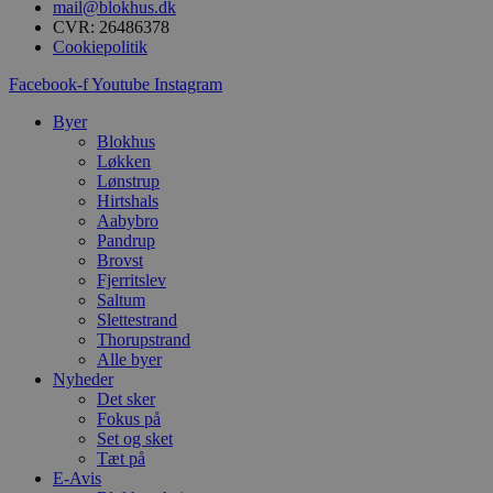
mail@blokhus.dk
i
g
CVR: 26486378
d
Cookiepolitik
f
h
Facebook-f
Youtube
Instagram
y
f
m
Byer
t
Blokhus
Løkken
PHPSESSID
Session
C
PHP.net
Lønstrup
g
blokhus.dk
a
Hirtshals
b
Aabybro
s
Pandrup
e
i
Brovst
d
Fjerritslev
o
Saltum
v
Slettestrand
b
D
Thorupstrand
e
Alle byer
g
Nyheder
n
h
Det sker
b
Fokus på
s
Set og sket
w
Tæt på
e
e
E-Avis
o