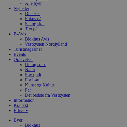
Alle byer
Nyheder
Det sker
Fokus på
Set og sket
Tæt på
E-Avis
Blokhus Avis
Vestkysten Nordjylland
Turistmagasinet
Events
Oplevelser
Ud og spise
Natur
Sov godt
For børn
Kunst og Kultur
Par
Det bedste fra Vestkysten
Information
Kontakt
Erhverv
Byer
Blokhus