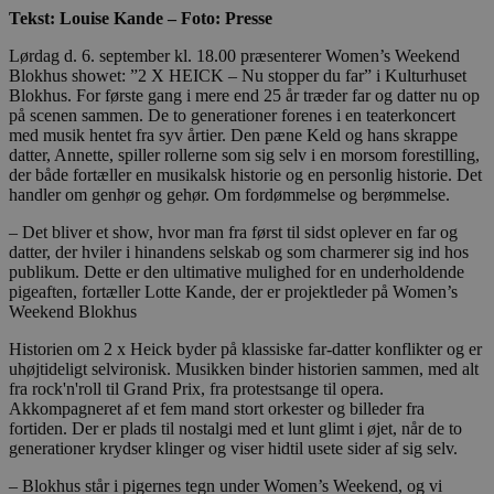
Tekst: Louise Kande – Foto: Presse
Lørdag d. 6. september kl. 18.00 præsenterer Women’s Weekend
Blokhus showet: ”2 X HEICK – Nu stopper du far” i Kulturhuset
Blokhus. For første gang i mere end 25 år træder far og datter nu op
på scenen sammen. De to generationer forenes i en teaterkoncert
med musik hentet fra syv årtier. Den pæne Keld og hans skrappe
datter, Annette, spiller rollerne som sig selv i en morsom forestilling,
der både fortæller en musikalsk historie og en personlig historie. Det
handler om genhør og gehør. Om fordømmelse og berømmelse.
– Det bliver et show, hvor man fra først til sidst oplever en far og
datter, der hviler i hinandens selskab og som charmerer sig ind hos
publikum. Dette er den ultimative mulighed for en underholdende
pigeaften, fortæller Lotte Kande, der er projektleder på Women’s
Weekend Blokhus
Historien om 2 x Heick byder på klassiske far-datter konflikter og er
uhøjtideligt selvironisk. Musikken binder historien sammen, med alt
fra rock'n'roll til Grand Prix, fra protestsange til opera.
Akkompagneret af et fem mand stort orkester og billeder fra
fortiden. Der er plads til nostalgi med et lunt glimt i øjet, når de to
generationer krydser klinger og viser hidtil usete sider af sig selv.
– Blokhus står i pigernes tegn under Women’s Weekend, og vi