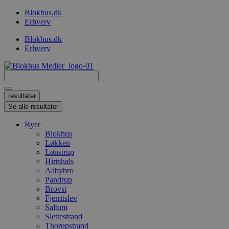
Videre
Blokhus.dk
til
Erhverv
indhold
Blokhus.dk
Erhverv
Search
...
resultater
Se alle resultater
Byer
Blokhus
Løkken
Lønstrup
Hirtshals
Aabybro
Pandrup
Brovst
Fjerritslev
Saltum
Slettestrand
Thorupstrand