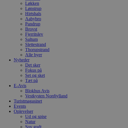
Løkken
Lønstrup
Hirtshals
Aabybro
Pandrup
Brovst
Fjerritslev
Saltum
Slettestrand
Thorupstrand
Alle byer
Nyheder
Det sker
Fokus på
Set og sket
Tæt på
E-Avis
Blokhus Avis
Vestkysten Nordjylland
Turistmagasinet
Events
Oplevelser
Ud og spise
Natur
Sov godt