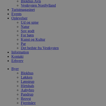
Blokhus Avis
l
Vestkysten Nordjylland
e
m
Turistmagasinet
Events
CookieScriptConsent
4 uger 2
D
CookieScript
Oplevelser
dage
b
blokhus.dk
Ud og spise
C
S
Natur
t
Sov godt
h
For børn
p
s
Kunst og Kultur
b
Par
e
Det bedste fra Vestkysten
a
Information
S
c
Kontakt
f
Erhverv
k
Byer
pys_start_session
.blokhus.dk
Session
D
b
Blokhus
o
Løkken
b
Lønstrup
t
Hirtshals
d
g
Aabybro
h
Pandrup
o
Brovst
e
h
Fjerritslev
ti