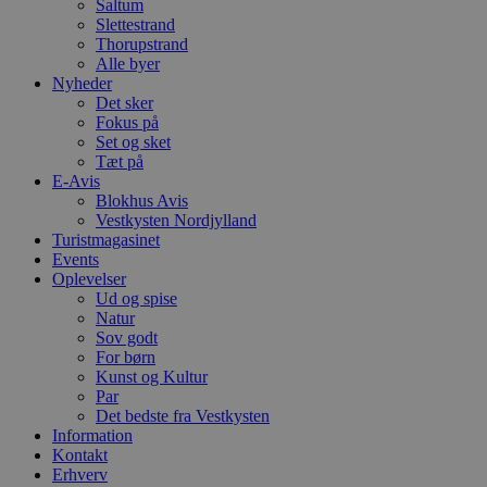
Saltum
Slettestrand
VISITOR_PRIVACY_METADATA
5 måneder
D
YouTube
Thorupstrand
4 uger
b
.youtube.com
g
Alle byer
b
Nyheder
s
Det sker
p
f
Fokus på
i
Set og sket
w
Tæt på
r
E-Avis
p
b
Blokhus Avis
s
Vestkysten Nordjylland
f
Turistmagasinet
p
b
Events
p
Oplevelser
o
Ud og spise
i
Natur
d
p
Sov godt
b
For børn
f
Kunst og Kultur
s
Par
Det bedste fra Vestkysten
Information
Kontakt
Erhverv
Udbyder
/