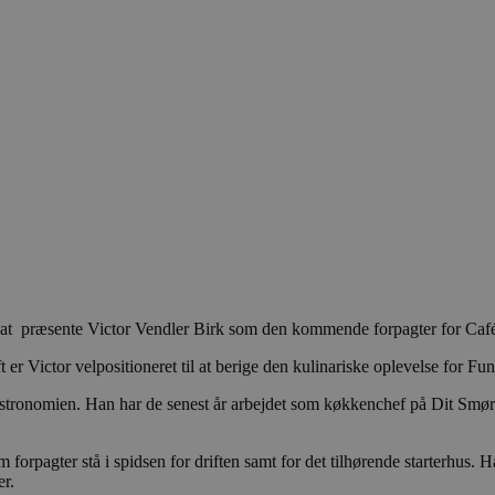
il at præsente Victor Vendler Birk som den kommende forpagter for Café
er Victor velpositioneret til at berige den kulinariske oplevelse for F
astronomien. Han har de senest år arbejdet som køkkenchef på Dit Smørr
forpagter stå i spidsen for driften samt for det tilhørende starterhus. Ha
r.