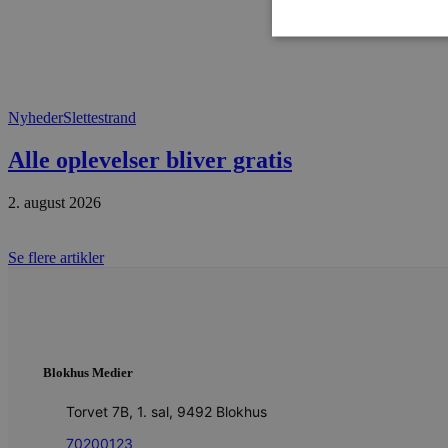
Absolut nødvendige cookies
Nyheder
Slettestrand
kan ikke bruges korrekt ude
Alle oplevelser bliver gratis
Navn
2. august 2026
pys_session_limit
Se flere artikler
PHPSESSID
CookieScriptConsent
Blokhus Medier
pys_start_session
Torvet 7B, 1. sal, 9492 Blokhus
70200123