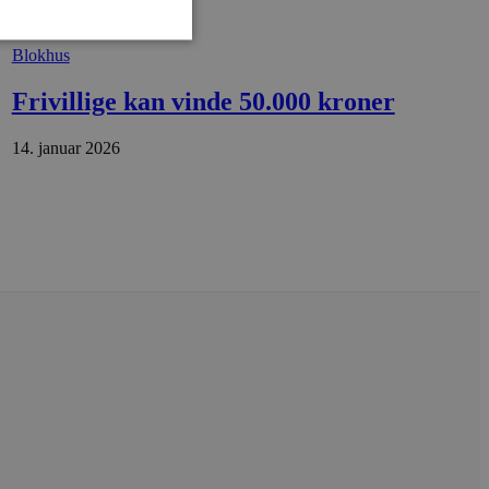
Blokhus
Frivillige kan vinde 50.000 kroner
ministration. Hjemmesiden
14. januar 2026
e gange en bruger kan
given periode, der forsøger
misbrug af tjenester.
-sproget. Dette er en
 variabler for
enereret nummer, hvordan
n et godt eksempel er at
 siderne.
ten til at huske
nødvendigt, at Cookie-
 session tilstand, mens de
eller data poster huskes