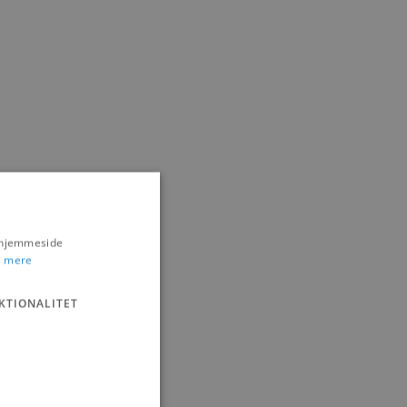
s hjemmeside
 mere
KTIONALITET