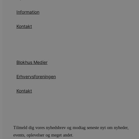
YSC
Information
VISITOR_INFO1_LIVE
Kontakt
__Secure-YNID
Blokhus Medier
Erhvervsforeningen
Kontakt
Tilmeld dig vores nyhedsbrev og modtag seneste nyt om nyheder,
events, oplevelser og meget andet.