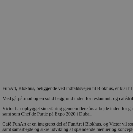
FunArt, Blokhus, beliggende ved indfaldsvejen til Blokhus, er klar t
Med gå-på-mod og en solid baggrund inden for restaurant- og cafédrift 
Victor har opbygget sin erfaring gennem flere års arbejde inden for g
samt som Chef de Partie på Expo 2020 i Dubai.
Café FunArt er en integreret del af FunArt i Blokhus, og Victor vil som 
samt samarbejde og sikre udvikling af spændende menuer og koncepte