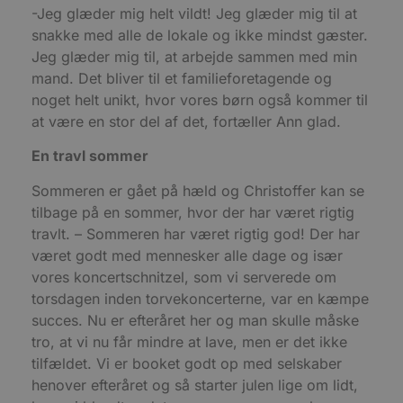
e
-Jeg glæder mig helt vildt! Jeg glæder mig til at
o
snakke med alle de lokale og ikke mindst gæster.
l
e
Jeg glæder mig til, at arbejde sammen med min
m
mand. Det bliver til et familieforetagende og
CookieScriptConsent
4 uger 2
D
CookieScript
noget helt unikt, hvor vores børn også kommer til
dage
b
blokhus.dk
C
at være en stor del af det, fortæller Ann glad.
S
t
h
En travl sommer
p
s
b
Sommeren er gået på hæld og Christoffer kan se
e
tilbage på en sommer, hvor der har været rigtig
a
S
travlt. – Sommeren har været rigtig god! Der har
c
f
været godt med mennesker alle dage og især
k
vores koncertschnitzel, som vi serverede om
pys_start_session
.blokhus.dk
Session
D
torsdagen inden torvekoncerterne, var en kæmpe
b
o
succes. Nu er efteråret her og man skulle måske
b
t
tro, at vi nu får mindre at lave, men er det ikke
d
tilfældet. Vi er booket godt op med selskaber
g
h
henover efteråret og så starter julen lige om lidt,
o
e