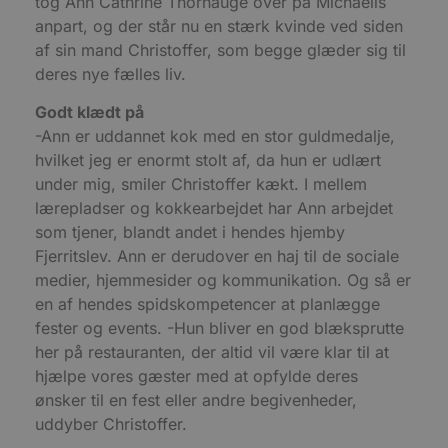
tog Ann Cathrine Thorhauge over på Michaells
s
s
anpart, og der står nu en stærk kvinde ved siden
i
af sin mand Christoffer, som begge glæder sig til
g
d
deres nye fælles liv.
f
h
y
Godt klædt på
f
-Ann er uddannet kok med en stor guldmedalje,
m
t
hvilket jeg er enormt stolt af, da hun er udlært
PHPSESSID
Session
C
PHP.net
under mig, smiler Christoffer kækt. I mellem
g
blokhus.dk
a
lærepladser og kokkearbejdet har Ann arbejdet
b
som tjener, blandt andet i hendes hjemby
s
e
Fjerritslev. Ann er derudover en haj til de sociale
i
d
medier, hjemmesider og kommunikation. Og så er
o
en af hendes spidskompetencer at planlægge
v
b
fester og events. -Hun bliver en god blæksprutte
D
e
her på restauranten, der altid vil være klar til at
g
n
hjælpe vores gæster med at opfylde deres
h
ønsker til en fest eller andre begivenheder,
b
s
uddyber Christoffer.
w
e