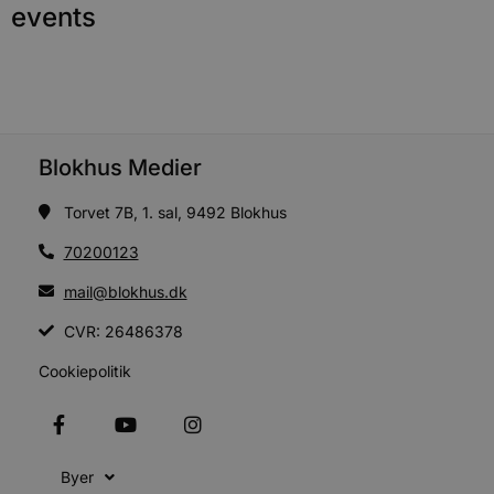
m
events
b
u
s
s
i
g
d
f
h
y
Blokhus Medier
f
m
t
Torvet 7B, 1. sal, 9492 Blokhus
PHPSESSID
Session
C
PHP.net
g
blokhus.dk
70200123
a
b
mail@blokhus.dk
s
e
i
CVR: 26486378
d
o
Cookiepolitik
v
b
D
e
g
n
h
Byer
b