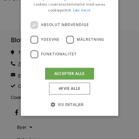
cookies i overensstemmelse med vores
cookiepolitik.
Læs mere
ABSOLUT NØDVENDIGE
Blokhus Medier
YDEEVNE
MÅLRETNING
Torvet 7B, 1. sal, 9492 Blokhus
FUNKTIONALITET
70200123
ACCEPTER ALLE
mail@blokhus.dk
CVR: 26486378
AFVIS ALLE
Cookiepolitik
VIS DETALJER
Byer
Absolut nødvendige
Ydeevne
Målretning
Funktionalitet