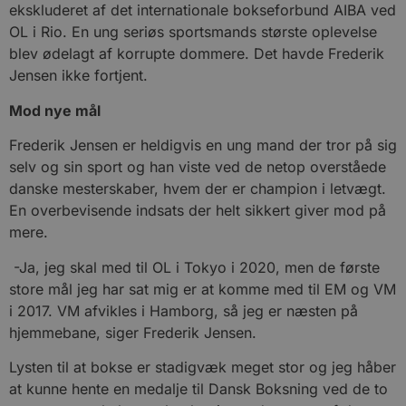
ekskluderet af det internationale bokseforbund AIBA ved
OL i Rio. En ung seriøs sportsmands største oplevelse
blev ødelagt af korrupte dommere. Det havde Frederik
Jensen ikke fortjent.
Mod nye mål
Frederik Jensen er heldigvis en ung mand der tror på sig
selv og sin sport og han viste ved de netop overståede
danske mesterskaber, hvem der er champion i letvægt.
En overbevisende indsats der helt sikkert giver mod på
mere.
-Ja, jeg skal med til OL i Tokyo i 2020, men de første
store mål jeg har sat mig er at komme med til EM og VM
i 2017. VM afvikles i Hamborg, så jeg er næsten på
hjemmebane, siger Frederik Jensen.
Lysten til at bokse er stadigvæk meget stor og jeg håber
at kunne hente en medalje til Dansk Boksning ved de to