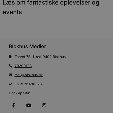
sekunder
b
Læs om fantastiske oplevelser og
m
b
events
u
s
s
i
g
d
f
h
y
f
Blokhus Medier
m
t
Torvet 7B, 1. sal, 9492 Blokhus
PHPSESSID
Session
C
PHP.net
g
blokhus.dk
a
70200123
b
s
mail@blokhus.dk
e
i
d
CVR: 26486378
o
v
b
Cookiepolitik
D
e
g
n
h