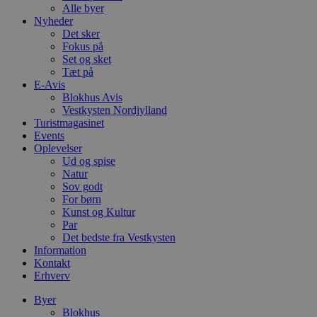
Alle byer
Nyheder
Det sker
Fokus på
Set og sket
Tæt på
E-Avis
Blokhus Avis
Vestkysten Nordjylland
Turistmagasinet
Events
Oplevelser
Ud og spise
Natur
Sov godt
For børn
Kunst og Kultur
Par
Det bedste fra Vestkysten
Information
Kontakt
Erhverv
Byer
Blokhus