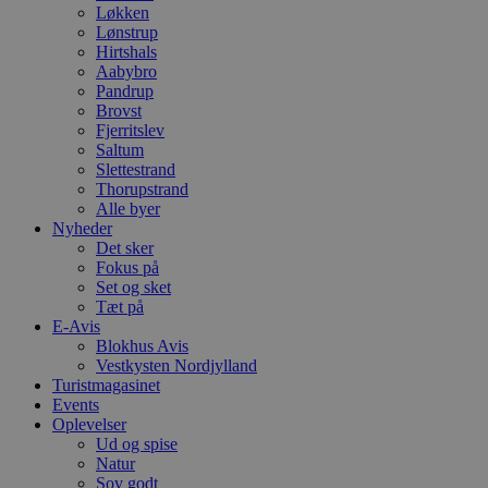
Løkken
Lønstrup
Hirtshals
Aabybro
Pandrup
Brovst
Fjerritslev
Saltum
Slettestrand
Thorupstrand
Alle byer
Nyheder
Det sker
Fokus på
Set og sket
Tæt på
E-Avis
Blokhus Avis
Vestkysten Nordjylland
Turistmagasinet
Events
Oplevelser
Ud og spise
Natur
Sov godt