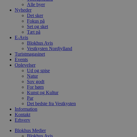
VISITOR_PRIVACY_METADATA
5 måneder
D
YouTube
Alle byer
4 uger
b
.youtube.com
Nyheder
g
b
Det sker
s
Fokus på
p
Set og sket
f
i
Tæt på
w
E-Avis
r
Blokhus Avis
p
Vestkysten Nordjylland
b
s
Turistmagasinet
f
Events
p
Oplevelser
b
p
Ud og spise
o
Natur
i
Sov godt
d
For børn
p
b
Kunst og Kultur
f
Par
s
Det bedste fra Vestkysten
Information
Kontakt
Erhverv
Udbyder
/
Blokhus Medier
Navn
Udløbsdato
Beskrivelse
Domæne
Udbyder
/
Navn
Udløbsdato
Beskrivelse
Blokhus Avis