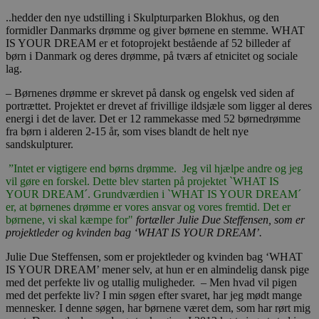
..hedder den nye udstilling i Skulpturparken Blokhus, og den
formidler Danmarks drømme og giver børnene en stemme. WHAT
IS YOUR DREAM er et fotoprojekt bestående af 52 billeder af
børn i Danmark og deres drømme, på tværs af etnicitet og sociale
lag.
– Børnenes drømme er skrevet på dansk og engelsk ved siden af
portrættet. Projektet er drevet af frivillige ildsjæle som ligger al deres
energi i det de laver. Det er 12 rammekasse med 52 børnedrømme
fra børn i alderen 2-15 år, som vises blandt de helt nye
sandskulpturer.
”Intet er vigtigere end børns drømme. Jeg vil hjælpe andre og jeg
vil gøre en forskel. Dette blev starten på projektet `WHAT IS
YOUR DREAM´. Grundværdien i `WHAT IS YOUR DREAM´
er, at børnenes drømme er vores ansvar og vores fremtid. Det er
børnene, vi skal kæmpe for"
fortæller Julie Due Steffensen, som er
projektleder og kvinden bag ‘WHAT IS YOUR DREAM’.
Julie Due Steffensen, som er projektleder og kvinden bag ‘WHAT
IS YOUR DREAM’ mener selv, at hun er en almindelig dansk pige
med det perfekte liv og utallig muligheder. – Men hvad vil pigen
med det perfekte liv? I min søgen efter svaret, har jeg mødt mange
mennesker. I denne søgen, har børnene været dem, som har rørt mig