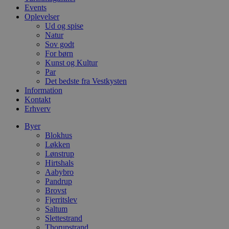
e
Events
m
Oplevelser
CookieScriptConsent
4 uger 2
D
CookieScript
Ud og spise
dage
b
blokhus.dk
Natur
C
Sov godt
S
t
For børn
h
Kunst og Kultur
p
Par
s
b
Det bedste fra Vestkysten
e
Information
a
Kontakt
S
Erhverv
c
f
k
Byer
Blokhus
pys_start_session
.blokhus.dk
Session
D
Løkken
b
o
Lønstrup
b
Hirtshals
t
Aabybro
d
Pandrup
g
h
Brovst
o
Fjerritslev
e
Saltum
h
ti
Slettestrand
Thorupstrand