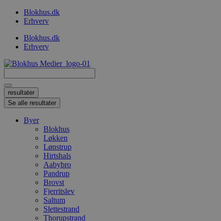
Videre
Blokhus.dk
til
Erhverv
indhold
Blokhus.dk
Erhverv
Search
...
resultater
Se alle resultater
Byer
Blokhus
Løkken
Lønstrup
Hirtshals
Aabybro
Pandrup
Brovst
Fjerritslev
Saltum
Slettestrand
Thorupstrand