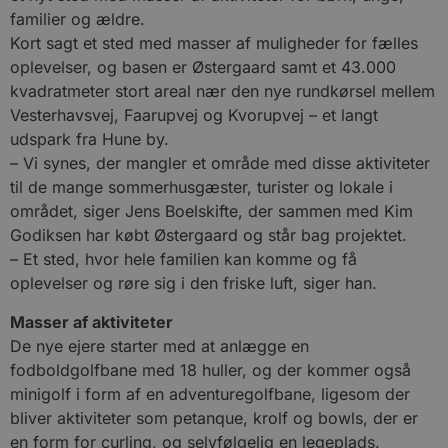
familier og ældre.
Kort sagt et sted med masser af muligheder for fælles
oplevelser, og basen er Østergaard samt et 43.000
kvadratmeter stort areal nær den nye rundkørsel mellem
Vesterhavsvej, Faarupvej og Kvorupvej – et langt
udspark fra Hune by.
– Vi synes, der mangler et område med disse aktiviteter
til de mange sommerhusgæster, turister og lokale i
området, siger Jens Boelskifte, der sammen med Kim
Godiksen har købt Østergaard og står bag projektet.
– Et sted, hvor hele familien kan komme og få
oplevelser og røre sig i den friske luft, siger han.
Masser af aktiviteter
De nye ejere starter med at anlægge en
fodboldgolfbane med 18 huller, og der kommer også
minigolf i form af en adventuregolfbane, ligesom der
bliver aktiviteter som petanque, krolf og bowls, der er
en form for curling, og selvfølgelig en legeplads.