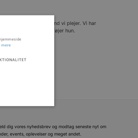
 har haft mere travlt, end vi plejer. Vi har
t gælder take-away, tilføjer hun.
s hjemmeside
 mere
KTIONALITET
eld dig vores nyhedsbrev og modtag seneste nyt om
ministration. Hjemmesiden
der, events, oplevelser og meget andet.