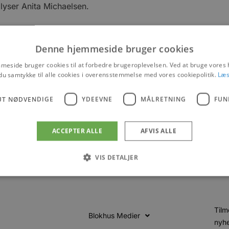
yser Anita Michaelsen.
ter.- Der plejer altid at være travlt i efterårsferien, men vi
Denne hjemmeside bruger cookies
 Anita Michaelsen. – Desuden har der været travlhed, når de
eside bruger cookies til at forbedre brugeroplevelsen. Ved at bruge vore
du samtykke til alle cookies i overensstemmelse med vores cookiepolitik.
Læs
UT NØDVENDIGE
YDEEVNE
MÅLRETNING
FUN
er og events
ACCEPTER ALLE
AFVIS ALLE
VIS DETALJER
Absolut nødvendige
Ydeevne
Målretning
Funktionalitet
Tilm
Blokhus Medier
 muliggør hjemmesidens grundlæggende funktionalitet såsom brugerlogin og kontoad
nyhe
n de absolut nødvendige cookies.