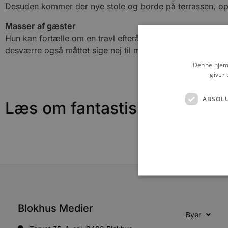
Desuden kommer der nye stole og borde på terrassen, opl
Masser af gæster
Hun kan fortælle om en travl efterårsferie med masser af gæs
desværre også måttet sige nej til mange gæster, fortæller
Denne hjemm
giver 
ABSOL
Læs om fantastiske oplevels
Blokhus Medier
Byer
Absolut nødvendige cookies
kan ikke bruges korrekt ude