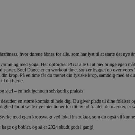
sfitness, hvor dørene åbnes for alle, som har lyst til at starte det nye å
s opvarmning med yoga. Her opfordrer PGU alle til at medbringe egen må
 starter. Soul Dance er en workout time, som er bygget op over vores 7
din krop. På en time får du trænet din fysiske krop, samtidig med at du
il dit hjerte.
og sjæl – en helt igennem selvkærlig praksis!
den en større kontakt til hele dig. Du giver plads til dine følelser og er
lighed for at sætte nye intentioner for dit liv ud fra det, du mærker, er 
 Styrke med egen kropsvægt ved lokal instruktør, som du også vil kun
e kage og bobler, og så er 2024 skudt godt i gang!