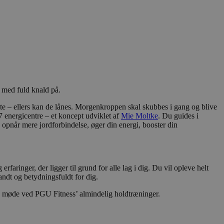
r med fuld knald på.
tte – ellers kan de lånes. Morgenkroppen skal skubbes i gang og blive
 energicentre – et koncept udviklet af
Mie Moltke
. Du guides i
 opnår mere jordforbindelse, øger din energi, booster din
faringer, der ligger til grund for alle lag i dig. Du vil opleve helt
sandt og betydningsfuldt for dig.
ne møde ved PGU Fitness’ almindelig holdtræninger.