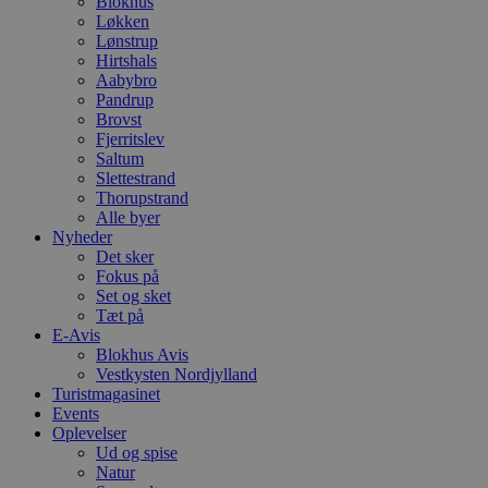
Blokhus
Løkken
Lønstrup
Hirtshals
Aabybro
Pandrup
Brovst
Fjerritslev
Saltum
Slettestrand
Thorupstrand
Alle byer
Nyheder
Det sker
Fokus på
Set og sket
Tæt på
E-Avis
Blokhus Avis
Vestkysten Nordjylland
Turistmagasinet
Events
Oplevelser
Ud og spise
Natur