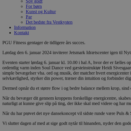
Sov godt
For børn
Kunst og Kultur
Par
Det bedste fra Vestkysten
Information
Kontakt
PGU Fitness gentager de tidligere års succes.
Lørdag den 6. januar 2024 inviterer Jetsmark Idrætscenter igen til Nytår
Eventen starter lørdag 6. januar kl. 10.00 i hal A, hvor der er fælle
ordentlig varm inden Soul Dance ved gæsteinstruktør Heidi Sivesgaard
simple bevægelser vha. ord og musik, der matcher hvert energicenter i 
selvkærlighed, styrker din power, træner din intuition og forbinder dig t
Dermed opnår du et større flow i og bedre balance mellem krop, sind 
Når du bevæger dit gennem kroppens forskellige energicentre, skabes desu
naturligt at kunne give slip på ting, der ikke skal med videre og har mu
Når du har prøvet det nye dansekoncept vil sidste runde være Puls &
Vi slutter dagen af med at sige godt nytår til hinanden, nyder den god