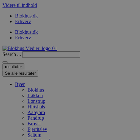
Videre til indhold
Blokhus.dk
Erhverv
Blokhus.dk
Erhverv
Search ...
resultater
Se alle resultater
Byer
Blokhus
Løkken
Lønstrup
Hirtshals
Aabybro
Pandrup
Brovst
Fjerritslev
Saltum