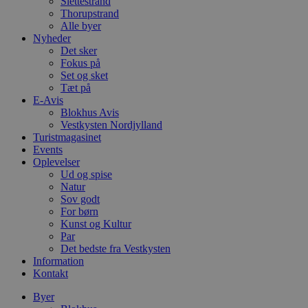
Slettestrand
Thorupstrand
Alle byer
Nyheder
Det sker
Fokus på
Set og sket
Tæt på
E-Avis
Blokhus Avis
Vestkysten Nordjylland
Turistmagasinet
Events
Oplevelser
Ud og spise
Natur
Sov godt
For børn
Kunst og Kultur
Par
Det bedste fra Vestkysten
Information
Kontakt
Byer