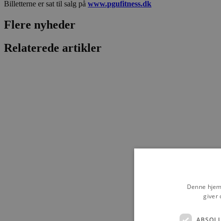
Billetterne er sat til salg på
www.pgufitness.dk
Flere nyheder
Relaterede artikler
Denne hjemm
giver 
ABSOL