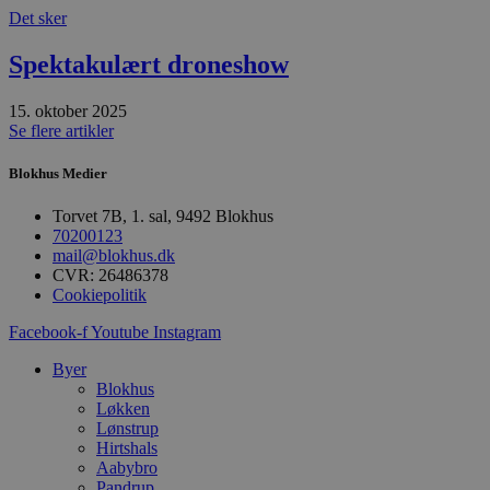
pys_session_limit
.blokhus.dk
59 minutter
D
Det sker
57
b
sekunder
b
m
Spektakulært droneshow
b
u
s
15. oktober 2025
s
Se flere artikler
i
g
d
Blokhus Medier
f
h
y
Torvet 7B, 1. sal, 9492 Blokhus
f
70200123
m
mail@blokhus.dk
t
CVR: 26486378
PHPSESSID
Session
C
PHP.net
Cookiepolitik
g
blokhus.dk
a
Facebook-f
Youtube
Instagram
b
s
e
Byer
i
Blokhus
d
Løkken
o
v
Lønstrup
b
Hirtshals
D
Aabybro
e
Pandrup
g