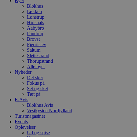
Byer
Blokhus
Løkken
Lønstrup
Hirtshals
Aabybro
Pandrup
Brovst
Fjerritslev
Saltum
Slettestrand
Thorupstrand
Alle byer
Nyheder
Det sker
Fokus på
Set og sket
Tæt på
E-Avis
Blokhus Avis
Vestkysten Nordjylland
Turistmagasinet
Events
Oplevelser
Ud og spise