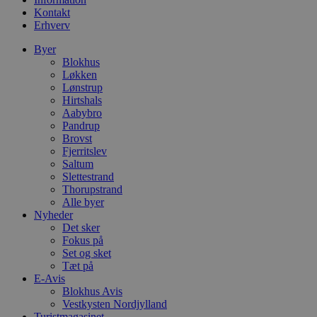
t
Kontakt
d
Erhverv
g
h
Byer
o
e
Blokhus
h
Løkken
ti
Lønstrup
VISITOR_PRIVACY_METADATA
5 måneder
D
Hirtshals
YouTube
4 uger
b
.youtube.com
Aabybro
g
Pandrup
b
Brovst
s
p
Fjerritslev
f
Saltum
i
Slettestrand
w
r
Thorupstrand
p
Alle byer
b
Nyheder
s
Det sker
f
p
Fokus på
b
Set og sket
p
Tæt på
o
i
E-Avis
d
Blokhus Avis
p
Vestkysten Nordjylland
b
Turistmagasinet