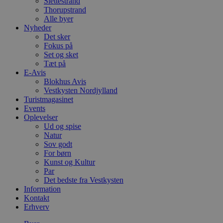
Slettestrand
Thorupstrand
Alle byer
Nyheder
Det sker
Fokus på
Set og sket
Tæt på
E-Avis
Blokhus Avis
Vestkysten Nordjylland
Turistmagasinet
Events
Oplevelser
Ud og spise
Natur
Sov godt
For børn
Kunst og Kultur
Par
Det bedste fra Vestkysten
Information
Kontakt
Erhverv