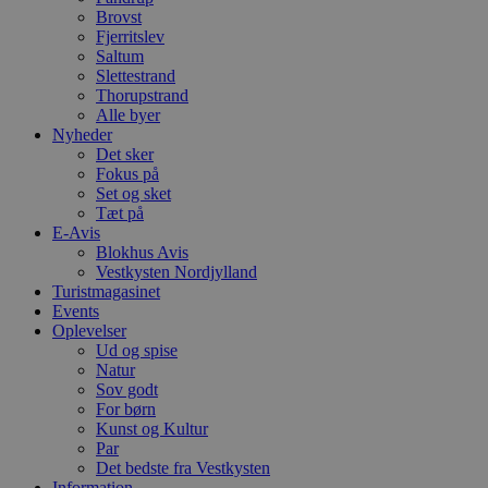
n
Brovst
h
Fjerritslev
b
Saltum
s
w
Slettestrand
e
Thorupstrand
e
Alle byer
o
Nyheder
l
e
Det sker
m
Fokus på
Set og sket
CookieScriptConsent
4 uger 2
D
CookieScript
dage
b
Tæt på
blokhus.dk
C
E-Avis
S
Blokhus Avis
t
Vestkysten Nordjylland
h
p
Turistmagasinet
s
Events
b
Oplevelser
e
a
Ud og spise
S
Natur
c
Sov godt
f
For børn
k
Kunst og Kultur
pys_start_session
.blokhus.dk
Session
D
Par
b
Det bedste fra Vestkysten
o
Information
b