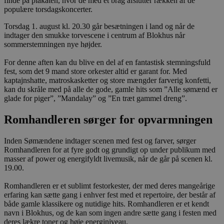
finde på plakaten, hvor de med et brag afslutter rækken af de
populære torsdagskoncerter.
Torsdag 1. august kl. 20.30 går besætningen i land og når de
indtager den smukke torvescene i centrum af Blokhus når
sommerstemningen nye højder.
For denne aften kan du blive en del af en fantastisk stemningsfuld
fest, som det 9 mand store orkester altid er garant for. Med
kaptajnshatte, matroskasketter og store mængder farverig konfetti,
kan du skråle med på alle de gode, gamle hits som ”Alle sømænd er
glade for piger”, ”Mandalay” og ”En træt gammel dreng”.
Romhandleren sørger for opvarmningen
Inden Sømændene indtager scenen med fest og farver, sørger
Romhandleren for at fyre godt og grundigt op under publikum med
masser af power og energifyldt livemusik, når de går på scenen kl.
19.00.
Romhandleren er et sublimt festorkester, der med deres mangeårige
erfaring kan sætte gang i enhver fest med et repertoire, der består af
både gamle klassikere og nutidige hits. Romhandleren er et kendt
navn i Blokhus, og de kan som ingen andre sætte gang i festen med
deres lækre toner og høje energiniveau.