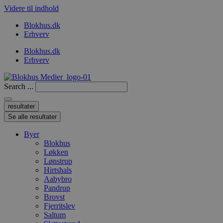
Videre til indhold
Blokhus.dk
Erhverv
Blokhus.dk
Erhverv
Search ...
resultater
Se alle resultater
Byer
Blokhus
Løkken
Lønstrup
Hirtshals
Aabybro
Pandrup
Brovst
Fjerritslev
Saltum