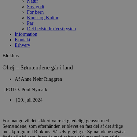
Natur
Sov godt
For børn
Kunst og Kultur
Par
Det bedste fra Vestkysten
Information
Kontakt
Erhverv
Blokhus
Ohøj – Sømændene går i land
Af
Anne Nøhr Ringgren
| FOTO: Poul Nymark
|
29. juli 2024
For mange vil det sikkert være et glædeligt gensyn med
Sømændene, som efterhånden er blevet en fast del af det årlige
musikprogram i Blokhus. Så selvfølgelig er Sømændene også at