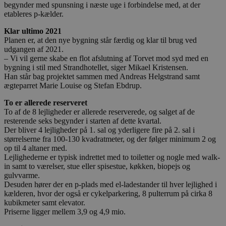
begynder med spunsning i næste uge i forbindelse med, at der
etableres p-kælder.
Klar ultimo 2021
Planen er, at den nye bygning står færdig og klar til brug ved
udgangen af 2021.
– Vi vil gerne skabe en flot afslutning af Torvet mod syd med en
bygning i stil med Strandhotellet, siger Mikael Kristensen.
Han står bag projektet sammen med Andreas Helgstrand samt
ægteparret Marie Louise og Stefan Ebdrup.
To er allerede reserveret
To af de 8 lejligheder er allerede reserverede, og salget af de
resterende seks begynder i starten af dette kvartal.
Der bliver 4 lejligheder på 1. sal og yderligere fire på 2. sal i
størrelserne fra 100-130 kvadratmeter, og der følger minimum 2 og
op til 4 altaner med.
Lejlighederne er typisk indrettet med to toiletter og nogle med walk-
in samt to værelser, stue eller spisestue, køkken, biopejs og
gulvvarme.
Desuden hører der en p-plads med el-ladestander til hver lejlighed i
kælderen, hvor der også er cykelparkering, 8 pulterrum på cirka 8
kubikmeter samt elevator.
Priserne ligger mellem 3,9 og 4,9 mio.