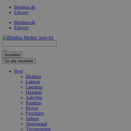
Videre
Blokhus.dk
til
Erhverv
indhold
Blokhus.dk
Erhverv
Search
...
resultater
Se alle resultater
Byer
Blokhus
Løkken
Lønstrup
Hirtshals
Aabybro
Pandrup
Brovst
Fjerritslev
Saltum
Slettestrand
Thorupstrand