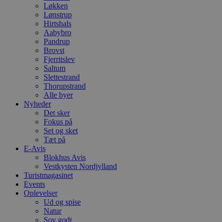
Løkken
Lønstrup
Hirtshals
Aabybro
Pandrup
Brovst
Fjerritslev
Saltum
Slettestrand
Thorupstrand
Alle byer
Nyheder
Det sker
Fokus på
Set og sket
Tæt på
E-Avis
Blokhus Avis
Vestkysten Nordjylland
Turistmagasinet
Events
Oplevelser
Ud og spise
Natur
Sov godt