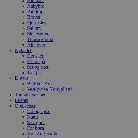
Hirtshals
e
Aabybro
h
Pandrup
ti
Brovst
VISITOR_PRIVACY_METADATA
5 måneder
D
YouTube
Fjerritslev
4 uger
b
.youtube.com
Saltum
g
Slettestrand
b
s
Thorupstrand
p
Alle byer
f
Nyheder
i
Det sker
w
r
Fokus på
p
Set og sket
b
Tæt på
s
f
E-Avis
p
Blokhus Avis
b
Vestkysten Nordjylland
p
Turistmagasinet
o
i
Events
d
Oplevelser
p
Ud og spise
b
f
Natur
s
Sov godt
For børn
Kunst og Kultur