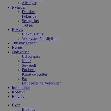
Alle byer
Nyheder
Det sker
Fokus på
Set og sket
Tæt på
E-Avis
Blokhus Avis
Vestkysten Nordjylland
Turistmagasinet
Events
Oplevelser
Ud og spise
Natur
Sov godt
For børn
Kunst og Kultur
Par
Det bedste fra Vestkysten
Information
Kontakt
Erhverv
Byer
Blokhus