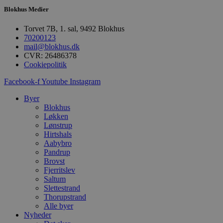
u
Blokhus Medier
s
s
i
Torvet 7B, 1. sal, 9492 Blokhus
g
70200123
d
mail@blokhus.dk
f
h
CVR: 26486378
y
Cookiepolitik
f
m
Facebook-f
Youtube
Instagram
t
PHPSESSID
Session
C
PHP.net
Byer
g
blokhus.dk
Blokhus
a
Løkken
b
s
Lønstrup
e
Hirtshals
i
Aabybro
d
Pandrup
o
v
Brovst
b
Fjerritslev
D
Saltum
e
g
Slettestrand
n
Thorupstrand
h
Alle byer
b
Nyheder
s
w