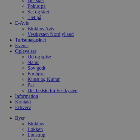
Det sker
e
Fokus på
e
Set og sket
o
l
Tæt på
e
E-Avis
m
Blokhus Avis
Vestkysten Nordjylland
CookieScriptConsent
4 uger 2
D
CookieScript
dage
b
blokhus.dk
Turistmagasinet
C
Events
S
Oplevelser
t
h
Ud og spise
p
Natur
s
Sov godt
b
For børn
e
a
Kunst og Kultur
S
Par
c
Det bedste fra Vestkysten
f
k
Information
Kontakt
pys_start_session
.blokhus.dk
Session
D
Erhverv
b
o
Byer
b
t
Blokhus
d
Løkken
g
Lønstrup
h
o