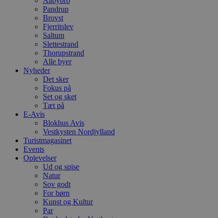
Aabybro
S
Pandrup
t
Brovst
h
p
Fjerritslev
s
Saltum
b
Slettestrand
e
a
Thorupstrand
S
Alle byer
c
Nyheder
f
Det sker
k
Fokus på
pys_start_session
.blokhus.dk
Session
D
Set og sket
b
Tæt på
o
E-Avis
b
t
Blokhus Avis
d
Vestkysten Nordjylland
g
Turistmagasinet
h
o
Events
e
Oplevelser
h
Ud og spise
ti
Natur
VISITOR_PRIVACY_METADATA
5 måneder
D
YouTube
Sov godt
4 uger
b
.youtube.com
For børn
g
Kunst og Kultur
b
s
Par
p