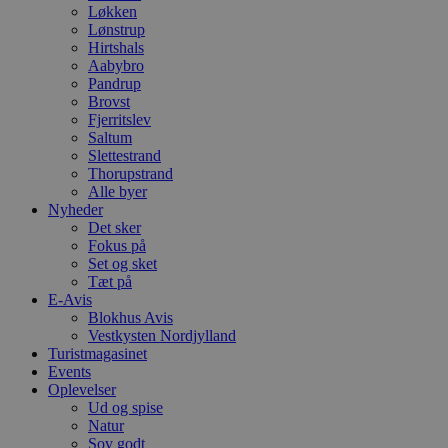
Løkken
Lønstrup
Hirtshals
Aabybro
Pandrup
Brovst
Fjerritslev
Saltum
Slettestrand
Thorupstrand
Alle byer
Nyheder
Det sker
Fokus på
Set og sket
Tæt på
E-Avis
Blokhus Avis
Vestkysten Nordjylland
Turistmagasinet
Events
Oplevelser
Ud og spise
Natur
Sov godt