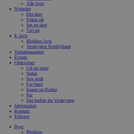
Alle byer
Nyheder
Det sker
Fokus på
Set og sket
Tæt på
E-Avis
Blokhus Avis
Vestkysten Nordjylland
Turistmagasinet
Events
Oplevelser
Ud og spise
Natur
Sov godt
For børn
Kunst og Kultur
Par
Det bedste fra Vestkysten
Information
Kontakt
Erhverv
Byer
Blokhus