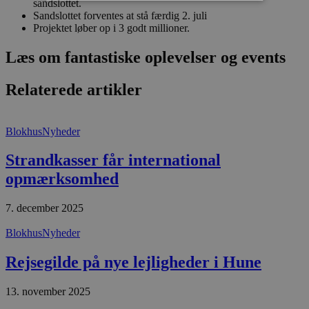
sandslottet.
Sandslottet forventes at stå færdig 2. juli
Projektet løber op i 3 godt millioner.
Absolut nødvendige
Ydeevne
Målretning
Funktionalitet
Læs om fantastiske oplevelser og events
Absolut nødvendige cookies muliggør
hjemmesidens grundlæggende funktionalitet
Relaterede artikler
såsom brugerlogin og kontoadministration.
Hjemmesiden kan ikke bruges korrekt uden de
absolut nødvendige cookies.
Blokhus
Nyheder
Udbyder
/
Navn
Udløbsdato
B
Domæne
Strandkasser får international
pys_session_limit
.blokhus.dk
59 minutter
D
opmærksomhed
57
b
sekunder
b
m
7. december 2025
b
u
s
Blokhus
Nyheder
s
i
g
Rejsegilde på nye lejligheder i Hune
d
f
h
13. november 2025
y
f