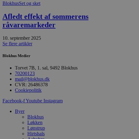
m
Blokhus
Set og sket
t
Afledt effekt af sommerens
PHPSESSID
Session
C
PHP.net
g
blokhus.dk
råvaremarkeder
a
b
s
e
10. september 2025
i
Se flere artikler
d
o
v
Blokhus Medier
b
D
Torvet 7B, 1. sal, 9492 Blokhus
e
g
70200123
n
mail@blokhus.dk
h
CVR: 26486378
b
s
Cookiepolitik
w
e
Facebook-f
Youtube
Instagram
e
o
Byer
l
e
Blokhus
m
Løkken
Lønstrup
CookieScriptConsent
4 uger 2
D
CookieScript
dage
b
Hirtshals
blokhus.dk
C