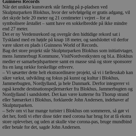
Guinness Records
Når det unikke kunstværk står færdig på p-pladsen ved
Skulpturparken Blokhus, hvor der selvfølgelig er gratis adgang, vil
det skyde hele 20 meter og 21 centimeter i vejret – for at
symbolisere årstallet – samt have en sokkelbredde på ikke mindre
end 27 meter.
Det er ny Verdensrekord og overgår den hidtidige rekord sat i
Tyskland med en højde på knap 18 meter, og sandslottet vil derfor
være sikret en plads i Guinness World of Records.
Bag det store projekt står Skulpturparken Blokhus som initiativtager,
mens Jammerbugt Kommune, VisitNordvestkysten og bl.a. Blokhus
medier er samarbejdspartnere samt en masse små og store sponsorer
fra en lang række forskellige erhverv.
– Vi søsætter dette helt ekstraordinære projekt, så vi i fællesskab kan
sikre vækst, udvikling og fokus på kunst og kultur i Blokhus,
Jammerbugten, Nordjylland, ja hele Danmark. Derfor integrerer vi
også kendte destinationspejlemærker fra Blokhus, Jammerbugten og
Nordjylland i sandslottet. Det kan være kutterne fra Thorup strand
eller Sømærket i Blokhus, forklarede John Andersen, indehaver af
Skulpturparken.
– Selv om vi har mange turister i Blokhus om sommeren, så gør vi
det her, fordi vi efter disse tider med corona har brug for at få ekstra
store oplevelser, og uden at skulle vise corona-pas, bruge mundbind
eller betale for det, sagde John Andersen.