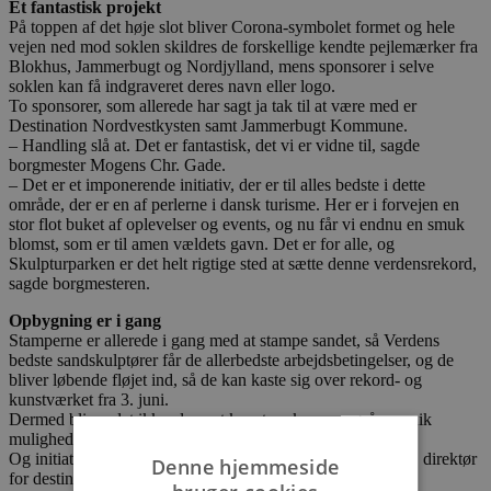
Et fantastisk projekt
På toppen af det høje slot bliver Corona-symbolet formet og hele
vejen ned mod soklen skildres de forskellige kendte pejlemærker fra
Blokhus, Jammerbugt og Nordjylland, mens sponsorer i selve
soklen kan få indgraveret deres navn eller logo.
To sponsorer, som allerede har sagt ja tak til at være med er
Destination Nordvestkysten samt Jammerbugt Kommune.
– Handling slå at. Det er fantastisk, det vi er vidne til, sagde
borgmester Mogens Chr. Gade.
– Det er et imponerende initiativ, der er til alles bedste i dette
område, der er en af perlerne i dansk turisme. Her er i forvejen en
stor flot buket af oplevelser og events, og nu får vi endnu en smuk
blomst, som er til amen vældets gavn. Det er for alle, og
Skulpturparken er det helt rigtige sted at sætte denne verdensrekord,
sagde borgmesteren.
Opbygning er i gang
Stamperne er allerede i gang med at stampe sandet, så Verdens
bedste sandskulptører får de allerbedste arbejdsbetingelser, og de
bliver løbende fløjet ind, så de kan kaste sig over rekord- og
kunstværket fra 3. juni.
Dermed bliver det ikke alene et kunstværk, men også en unik
mulighed for at se kunsten udfolde sig.
Og initiativet blev også hilst velkommen af Peter Krusborg, direktør
Denne hjemmeside
for destination Nordvestkysten.