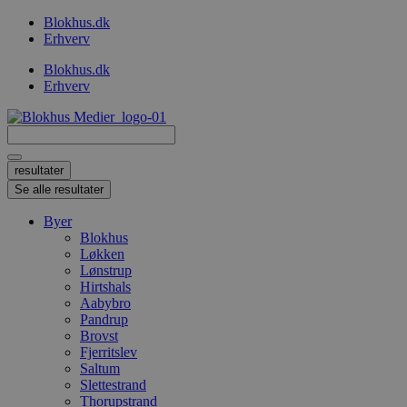
Videre
Blokhus.dk
til
Erhverv
indhold
Blokhus.dk
Erhverv
Search
...
resultater
Se alle resultater
Byer
Blokhus
Løkken
Lønstrup
Hirtshals
Aabybro
Pandrup
Brovst
Fjerritslev
Saltum
Slettestrand
Thorupstrand