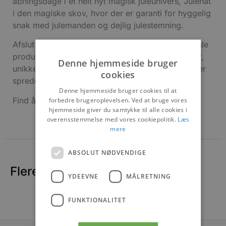
åbningsdage i et helt nyt magisk juleunivers, Julenat
i den magiske skov, hvor der er garanti for hyggelig
snak med julemanden og dejlig julestemning.
Afslut din magiske juletur på Juletorvet, hvor lokale
producenter frister med delikate smagsoplevelser,
Denne hjemmeside bruger
unikke julegaver og smukt håndlavede værker, der
cookies
spreder ekstra julestemning.
Denne hjemmeside bruger cookies til at
Find åbningstider og det fulde program
her
forbedre brugeroplevelsen. Ved at bruge vores
hjemmeside giver du samtykke til alle cookies i
overensstemmelse med vores cookiepolitik.
Læs
mere
ABSOLUT NØDVENDIGE
Flere nyheder
YDEEVNE
MÅLRETNING
FUNKTIONALITET