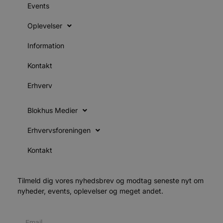
b
Events
u
s
s
Oplevelser
i
g
d
Information
f
Kontakt
f
m
t
Erhverv
PHPSESSID
Session
PHP.net
g
blokhus.dk
Blokhus Medier
a
b
s
Erhvervsforeningen
e
i
d
Kontakt
v
b
D
Tilmeld dig vores nyhedsbrev og modtag seneste nyt om
e
g
nyheder, events, oplevelser og meget andet.
b
s