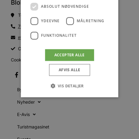
Blokhus Medier
ABSOLUT NØDVENDIGE
Torvet 7B, 1. sal, 9492 Blokhus
YDEEVNE
MÅLRETNING
70200123
FUNKTIONALITET
mail@blokhus.dk
CVR: 26486378
ACCEPTER ALLE
Cookiepolitik
AFVIS ALLE
VIS DETALJER
Byer
Nyheder
Absolut nødvendige
Ydeevne
E-Avis
Målretning
Funktionalitet
Turistmagasinet
Absolut nødvendige cookies muliggør
hjemmesidens grundlæggende funktionalitet