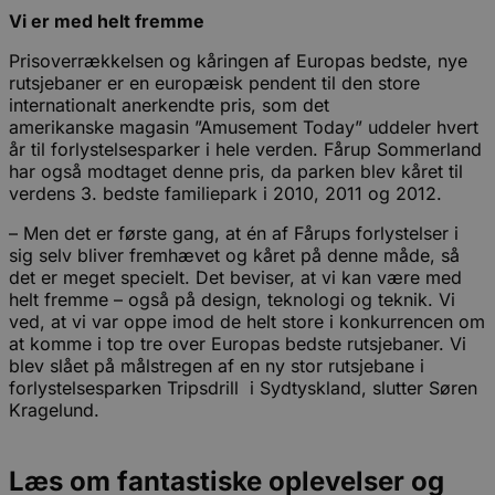
Vi er med helt fremme
Prisoverrækkelsen og kåringen af Europas bedste, nye
rutsjebaner er en europæisk pendent til den store
internationalt anerkendte pris, som det
amerikanske magasin ”Amusement Today” uddeler hvert
år til forlystelsesparker i hele verden. Fårup Sommerland
har også modtaget denne pris, da parken blev kåret til
verdens 3. bedste familiepark i 2010, 2011 og 2012.
– Men det er første gang, at én af Fårups forlystelser i
sig selv bliver fremhævet og kåret på denne måde, så
det er meget specielt. Det beviser, at vi kan være med
helt fremme – også på design, teknologi og teknik. Vi
ved, at vi var oppe imod de helt store i konkurrencen om
at komme i top tre over Europas bedste rutsjebaner. Vi
blev slået på målstregen af en ny stor rutsjebane i
forlystelsesparken Tripsdrill i Sydtyskland, slutter Søren
Kragelund.
Læs om fantastiske oplevelser og