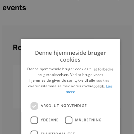
events
Relaterede artikler
Denne hjemmeside bruger
cookies
Denne hjemmeside bruger cookies til at forbedre
SALTUM
NYHEDER
brugeroplevelsen. Ved at bruge vores
hjemmeside giver du samtykke til alle cookies i
Alternativ ferieform
overensstemmelse med vores cookiepolitik.
Læs
mere
ABSOLUT NØDVENDIGE
8. AUGUST 2025
YDEEVNE
MÅLRETNING