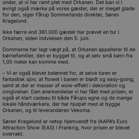
under, at vi har ramt plet med Orkanen. Det kan vi i
øvrigt også mærke på vores gæster, der er meget glade
for den, siger Fårup Sommerlands direktør, Søren
Kragelund.
Ikke færre end 361.000 gæster har prøvet en tur i
Orkanen, siden indvielsen den 5. juni.
Dommerne har lagt vægt på, at Orkanen appellerer til de
børnefamilier, den er bygget til, og at selv små børn fra
1,05 meter kan komme med.
– Vi er også blevet belønnet for, at selve turen er
fantastisk sjov, at flowet i banen er blødt og easy-going,
samt at der er masser af wow-effekt i dekoration og
omgivelser. Den anerkendelse vi har fået med prisen, er
også et klart cadeau til både Fårups egne og de mange
lokale håndværkere, der har hjulpet med at bygge
Orkanen, og til leverandøren Vekoma.
Søren Kragelund er netop hjemvendt fra IAAPA’s Euro
Attraction Show (EAS) i Frankrig, hvor prisen er blevet
overrakt.