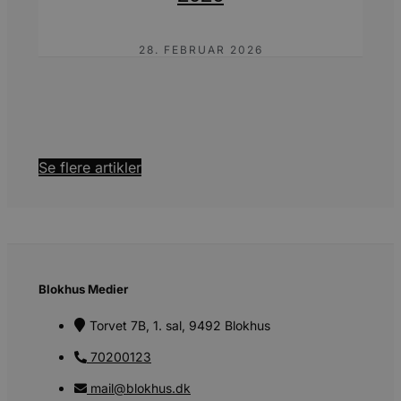
57
b
sekunder
28. FEBRUAR 2026
u
s
i
g
d
Se flere artikler
t
PHPSESSID
Session
PHP.net
g
blokhus.dk
a
s
e
Blokhus Medier
i
d
Torvet 7B, 1. sal, 9492 Blokhus
v
b
70200123
e
mail@blokhus.dk