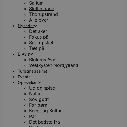
Saltum
Slettestrand
Thorupstrand
Alle byer
Nyheder
Det sker
Fokus på
Set og sket
Tæt på
E-Avis
Blokhus Avis
Vestkysten Nordjylland
Turistmagasinet
Events
Oplevelser
Ud og spise
Natur
Sov godt
For børn
Kunst og Kultur
Par
Det bedste fra