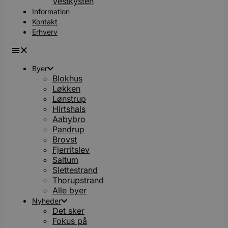
Vestkysten
Information
Kontakt
Erhverv
Byer
Blokhus
Løkken
Lønstrup
Hirtshals
Aabybro
Pandrup
Brovst
Fjerritslev
Saltum
Slettestrand
Thorupstrand
Alle byer
Nyheder
Det sker
Fokus på