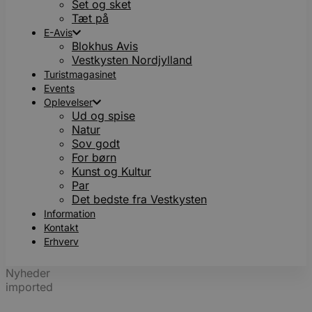
Set og sket
Tæt på
E-Avis
Blokhus Avis
Vestkysten Nordjylland
Turistmagasinet
Events
Oplevelser
Ud og spise
Natur
Sov godt
For børn
Kunst og Kultur
Par
Det bedste fra Vestkysten
Information
Kontakt
Erhverv
Nyheder
imported