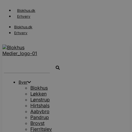
Videre
til
Blokhus.dk
indhold
Erhverv
Blokhus.dk
Erhverv
Search
...
Byer
Blokhus
Løkken
Lønstrup
Hirtshals
Aabybro
Pandrup
Brovst
Fjerritslev