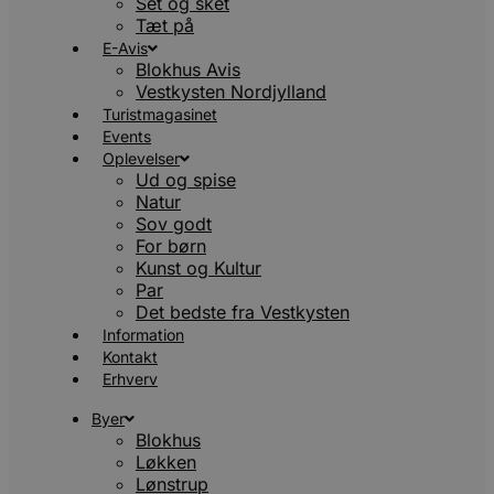
Set og sket
d
Tæt på
E-Avis
o
Blokhus Avis
e
Vestkysten Nordjylland
h
t
Turistmagasinet
Events
VISITOR_PRIVACY_METADATA
5 måneder
YouTube
4 uger
b
.youtube.com
Oplevelser
Ud og spise
Natur
p
Sov godt
f
For børn
Kunst og Kultur
r
Par
Det bedste fra Vestkysten
Information
f
p
Kontakt
b
Erhverv
i
Byer
Blokhus
Løkken
b
f
Lønstrup
s