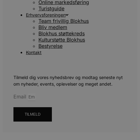
Online markedsføring
anmo
(hast
Turistguide
gasb
Erhvervsforeningen
YSC
Session
Denn
Google LLC
Team frivillig Blokhus
indst
.youtube.com
Bliv medlem
til a
Blokhus støttekreds
af in
Kulturstøtte Blokhus
VISITOR_INFO1_LIVE
5 måneder
Denn
Google LLC
Bestyrelse
4 uger
indst
.youtube.com
for a
Kontakt
brug
Yout
er in
webs
også
webs
Tilmeld dig vores nyhedsbrev og modtag seneste nyt
bruge
om nyheder, events, oplevelser og meget andet.
gaml
Yout
græn
Email
__Secure-YNID
.youtube.com
5 måneder
Denn
4 uger
benyt
den 
TILMELD
unik
bruge
Formå
regis
adfæ
præf