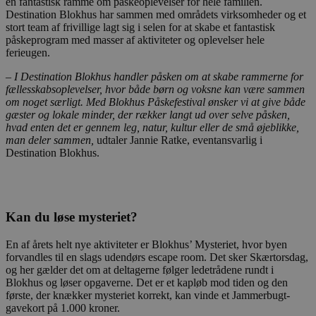
en fantastisk ramme om påskeoplevelser for hele familien.
Destination Blokhus har sammen med områdets virksomheder og et
stort team af frivillige lagt sig i selen for at skabe et fantastisk
påskeprogram med masser af aktiviteter og oplevelser hele
ferieugen.
– I Destination Blokhus handler påsken om at skabe rammerne for
fællesskabsoplevelser, hvor både børn og voksne kan være sammen
om noget særligt. Med Blokhus Påskefestival ønsker vi at give både
gæster og lokale minder, der rækker langt ud over selve påsken,
hvad enten det er gennem leg, natur, kultur eller de små øjeblikke,
man deler sammen,
udtaler Jannie Ratke, eventansvarlig i
Destination Blokhus.
Kan du løse mysteriet?
En af årets helt nye aktiviteter er Blokhus’ Mysteriet, hvor byen
forvandles til en slags udendørs escape room. Det sker Skærtorsdag,
og her gælder det om at deltagerne følger ledetrådene rundt i
Blokhus og løser opgaverne. Det er et kapløb mod tiden og den
første, der knækker mysteriet korrekt, kan vinde et Jammerbugt-
gavekort på 1.000 kroner.