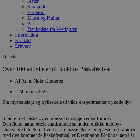
Natur
Sov godt
For børn
Kunst og Kultur
Par
Det bedste fra Vestkysten
Information
Kontakt
Erhverv
Det sker
Over 100 aktiviteter til Blokhus Påskefestival
Af
Anne Nøhr Ringgren
|
24. marts 2026
Fra mysteriejagt og trylleskole til vilde eksperimenter og søde dyr
Snart er det påske og en masse feriedage venter forude.
Den flotte natur, brede sandstrande samt den unikke ferieby-
atmosfære tiltrækker hvert år en masse glade feriegæster og sammen
med den kommende Påskefestival, er Destination Blokhus igen i år