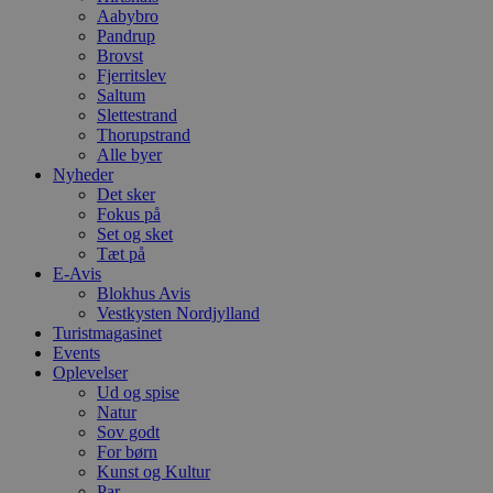
C
Aabybro
S
t
Pandrup
h
Brovst
p
Fjerritslev
s
Saltum
b
e
Slettestrand
a
Thorupstrand
S
Alle byer
c
f
Nyheder
k
Det sker
Fokus på
pys_start_session
.blokhus.dk
Session
D
Set og sket
b
o
Tæt på
b
E-Avis
t
Blokhus Avis
d
g
Vestkysten Nordjylland
h
Turistmagasinet
o
Events
e
Oplevelser
h
ti
Ud og spise
Natur
VISITOR_PRIVACY_METADATA
5 måneder
D
YouTube
Sov godt
4 uger
b
.youtube.com
For børn
g
b
Kunst og Kultur
s
Par