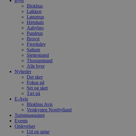
Byer
Blokhus
Løkken
Lønstrup
Hirtshals
Aabybro
Pandrup
Brovst
Fjerritslev
Saltum
Slettestrand
Thorupstrand
Alle byer
Nyheder
Det sker
Fokus på
Set og sket
Tæt på
E-Avis
Blokhus Avis
Vestkysten Nordjylland
Turistmagasinet
Events
Oplevelser
Ud og spise