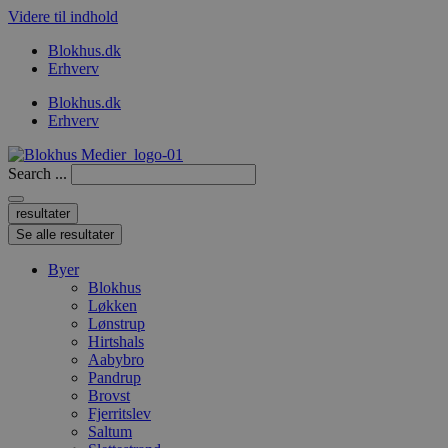
Videre til indhold
Blokhus.dk
Erhverv
Blokhus.dk
Erhverv
Search ...
resultater
Se alle resultater
Byer
Blokhus
Løkken
Lønstrup
Hirtshals
Aabybro
Pandrup
Brovst
Fjerritslev
Saltum