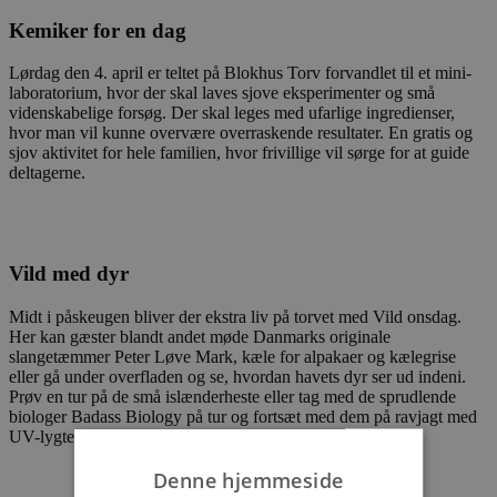
Kemiker for en dag
Lørdag den 4. april er teltet på Blokhus Torv forvandlet til et mini-
laboratorium, hvor der skal laves sjove eksperimenter og små
videnskabelige forsøg. Der skal leges med ufarlige ingredienser,
hvor man vil kunne overvære overraskende resultater. En gratis og
sjov aktivitet for hele familien, hvor frivillige vil sørge for at guide
deltagerne.
Vild med dyr
Midt i påskeugen bliver der ekstra liv på torvet med Vild onsdag.
Her kan gæster blandt andet møde Danmarks originale
slangetæmmer Peter Løve Mark, kæle for alpakaer og kælegrise
eller gå under overfladen og se, hvordan havets dyr ser ud indeni.
Prøv en tur på de små islænderheste eller tag med de sprudlende
biologer Badass Biology på tur og fortsæt med dem på ravjagt med
UV-lygter, når mørket falder på.
Denne hjemmeside