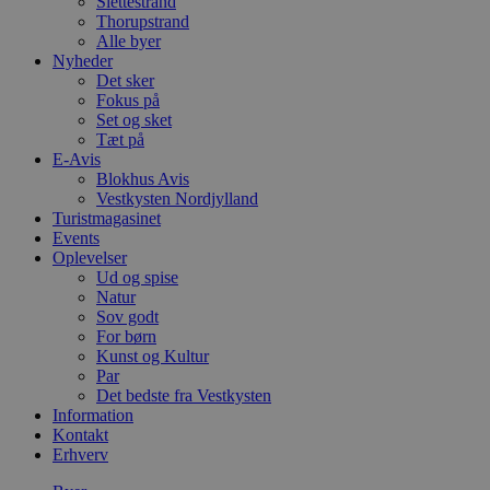
Slettestrand
Thorupstrand
Alle byer
Nyheder
Det sker
Fokus på
Set og sket
Tæt på
E-Avis
Blokhus Avis
Vestkysten Nordjylland
Turistmagasinet
Events
Oplevelser
Ud og spise
Natur
Sov godt
For børn
Kunst og Kultur
Par
Det bedste fra Vestkysten
Information
Kontakt
Erhverv