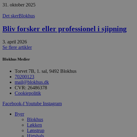
f
m
31. oktober 2025
t
Det sker
Blokhus
PHPSESSID
Session
C
PHP.net
g
blokhus.dk
a
Bliv forsker eller professionel i sjipning
b
s
e
3. april 2026
i
Se flere artikler
d
o
v
Blokhus Medier
b
D
e
Torvet 7B, 1. sal, 9492 Blokhus
g
70200123
n
h
mail@blokhus.dk
b
CVR: 26486378
s
Cookiepolitik
w
e
e
Facebook-f
Youtube
Instagram
o
l
Byer
e
Blokhus
m
Løkken
CookieScriptConsent
4 uger 2
D
CookieScript
Lønstrup
dage
b
blokhus.dk
Hirtshals