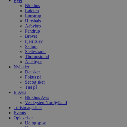
Byer
Blokhus
Løkken
Lønstrup
Hirtshals
Aabybro
Pandrup
Brovst
Fjerritslev
Saltum
Slettestrand
Thorupstrand
Alle byer
Nyheder
Det sker
Fokus på
Set og sket
Tæt på
E-Avis
Blokhus Avis
Vestkysten Nordjylland
Turistmagasinet
Events
Oplevelser
Ud og spise