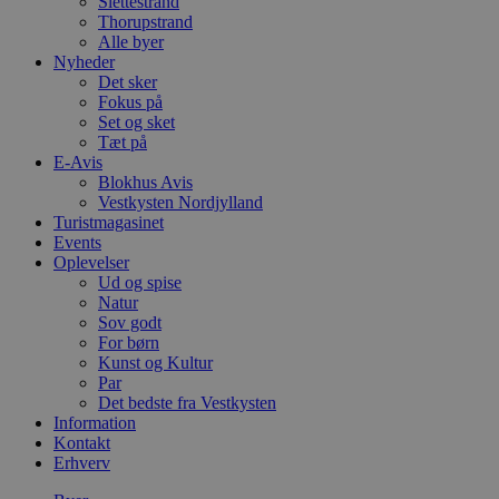
Slettestrand
Thorupstrand
Alle byer
Nyheder
Det sker
Fokus på
Set og sket
Tæt på
E-Avis
Blokhus Avis
Vestkysten Nordjylland
Turistmagasinet
Events
Oplevelser
Ud og spise
Natur
Sov godt
For børn
Kunst og Kultur
Par
Det bedste fra Vestkysten
Information
Kontakt
Erhverv