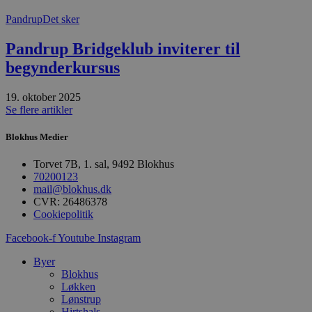
e
g
Pandrup
Det sker
n
h
b
Pandrup Bridgeklub inviterer til
s
w
begynderkursus
e
e
o
19. oktober 2025
l
Se flere artikler
e
m
Blokhus Medier
CookieScriptConsent
4 uger 2
D
CookieScript
dage
b
blokhus.dk
C
Torvet 7B, 1. sal, 9492 Blokhus
S
70200123
t
h
mail@blokhus.dk
p
CVR: 26486378
s
Cookiepolitik
b
e
a
Facebook-f
Youtube
Instagram
S
c
Byer
f
Blokhus
k
Løkken
pys_start_session
.blokhus.dk
Session
D
Lønstrup
b
Hirtshals