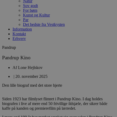
Natur
Sov godt
For børn
Kunst og Kultur
Par
Det bedste fra Vestkysten
Information
Kontakt
Erhverv
Pandrup
Pandrup Kino
Af
Lone Hejlskov
|
20. november 2025
Den lille biograf med det store hjerte
Siden 1923 har filmlyset flimret i Pandrup Kino. I dag holdes
biografen i live af mere end 50 frivillige ildsjæle, der sikrer både
kaffe på kanden og premierefilm på lærredet.