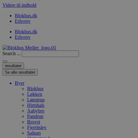
Videre til indhold
Blokhus.dk
Erhverv
Blokhus.dk
Erhverv
Search ...
resultater
Se alle resultater
Byer
Blokhus
Løkken
Lønstrup
Hirtshals
Aabybro
Pandrup
Brovst
Fjerritslev
Saltum