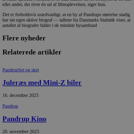
Domæne
eller andet, der river én ud af filmoplevelsen, siger hun.
pys_session_limit
.blokhus.dk
59 minutter
D
57
b
Det er forholdsvis usædvanligt, at en by af Pandrups størrelse stadig
sekunder
b
har sin egen aktive biograf — tallene fra Danmarks Statistik viser, at
m
antallet af biografer falder i de mindste bysamfund
b
u
s
Flere nyheder
s
i
g
Relaterede artikler
d
f
h
y
f
Pandrup
Set og sket
m
t
Juleræs med Mini-Z biler
PHPSESSID
Session
C
PHP.net
g
blokhus.dk
a
16. december 2025
b
s
e
Pandrup
i
d
Pandrup Kino
o
v
b
D
20. november 2025