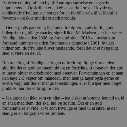
At drive en biograf i en by af Pandrups størrelse er i sig selv
imponerende. Opskriften er enkel: et stærkt korps af loyale og
dedikerede frivillige, der sørger for alt fra billetsalg til kaffeduft i
foyeren – og ikke mindst et godt produkt.
– Der er gratis parkering lige uden for døren, gratis kaffe, gode
billetpriser og billige snacks, siger Rikke M. Madsen, der har været
frivillig i kino siden 2008 og formand siden 2018 – i øvrigt kun
formand nummer to siden foreningens dannelse i 2001, hvilket
vidner om, de frivillige bliver hængende, fordi det er et hyggeligt
sted at være en del af.
Rekruttering af frivillige er ingen udfordring. Ifølge formanden
skyldes det et godt sammenhold og en fordeling af opgaver, der gør,
at ingen bliver overbebyrdet med opgaver. Forventningen er, at man
kan tage 2-3 vagter om måneden, men mange tager også gerne en
ekstra vagt, når der er mange forestillinger, eller hjælper med noget
praktisk, når der er brug for det.
– Jeg anser det ikke som en pligt – jeg elsker at komme herned og få
en snak med dem, der skal ind og se film. Det er en god
fornemmelse at vide, at vi som frivillige er med til at sikre, at der
stadig er en biograf i vores område.