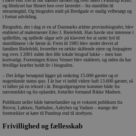
I mere end 100 år har mørket sænket sig over salen i Pandrup Kino,
og filmlyset har flimret hen over lærredet – fra stumfilm til
streamingtid. Og biografen midt på Bredgade er stadig velbesøgt og
i fortsat udvikling.
Biografen, der i dag er en af Danmarks ældste provinsbiografer, blev
etableret af malermester Eiler J. Bielefeldt. Han havde stor interesse i
spillefilm, og spillede sågar selv på klaveret for at sætte lyd til
stumfilmene i de første år. Frem til 1985 blev stedet drevet af
familien Bielefeldt, hvorefter en række skiftende ejere og forpagtere
tog over. I 2001 måtte den lille lokale biograf lukke – men kun
kortvarigt. Foreningen Kinos Venner blev etableret, og siden da har
frivillige kræfter holdt liv i biografen.
– Det årlige besøgstal ligger på omkring 15.000 gæster og er
nogenlunde status quo. I år har vi indtil videre haft 13.600 gæster, så
vi håber på en rekord i år. Biografgængerne kommer både fra
nærområdet og fra oplandet, fortæller formand Rikke Madsen.
Publikum tæller både børnefamilier og et voksent publikum fra
Brovst, Løkken, Nørhalne, Aabybro og Vadum – mange der
foretrækker at køre til Pandrup end til storbyen.
Frivillighed og fællesskab