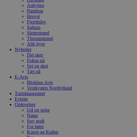
o
Aabybro
b
t
Pandrup
d
Brovst
g
Fjerritslev
h
o
Saltum
e
Slettestrand
h
Thorupstrand
ti
Alle byer
VISITOR_PRIVACY_METADATA
5 måneder
D
YouTube
Nyheder
4 uger
b
.youtube.com
Det sker
g
Fokus på
b
Set og sket
s
p
Tæt på
f
E-Avis
i
Blokhus Avis
w
r
Vestkysten Nordjylland
p
Turistmagasinet
b
Events
s
Oplevelser
f
p
Ud og spise
b
Natur
p
Sov godt
o
i
For børn
d
Kunst og Kultur
p