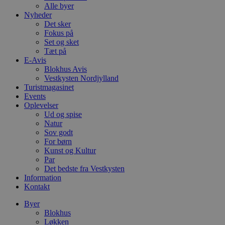
Alle byer
Nyheder
Det sker
Fokus på
Set og sket
Tæt på
E-Avis
Blokhus Avis
Vestkysten Nordjylland
Turistmagasinet
Events
Oplevelser
Ud og spise
Natur
Sov godt
For børn
Kunst og Kultur
Par
Det bedste fra Vestkysten
Information
Kontakt
Byer
Blokhus
Løkken