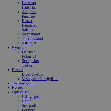
Lønstrup
Hirtshals
Aabybro
Pandrup
Brovst
Fjerritslev
Saltum
Slettestrand
Thorupstrand
Alle byer
Nyheder
Det sker
Fokus på
Set og sket
Tæt på
E-Avis
Blokhus Avis
Vestkysten Nordjylland
Turistmagasinet
Events
Oplevelser
Ud og spise
Natur
Sov godt
For børn