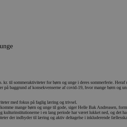
 unge
 mio. kr. til sommeraktiviteter for børn og unge i deres sommerferie. H
r på baggrund af konsekvenserne af covid-19, hvor mange børn og unge 
viteter med fokus på faglig læring og trivsel.
 kan komme mange børn og unge til gode, siger Helle Bak Andreasen, forma
og kulturinstitutionerne i en lang periode har været lukket ned, og det
teter der indbyder til læring og aktiv deltagelse i inkluderende fællessk