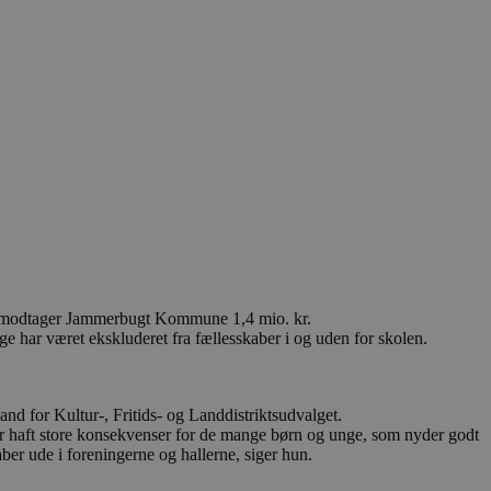
eraf modtager Jammerbugt Kommune 1,4 mio. kr.
har været ekskluderet fra fællesskaber i og uden for skolen.
nd for Kultur-, Fritids- og Landdistriktsudvalget.
 har haft store konsekvenser for de mange børn og unge, som nyder godt
aber ude i foreningerne og hallerne, siger hun.