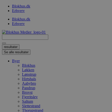
Videre
Blokhus.dk
til
Erhverv
indhold
Blokhus.dk
Erhverv
Search
...
resultater
Se alle resultater
Byer
Blokhus
Løkken
Lønstrup
Hirtshals
Aabybro
Pandrup
Brovst
Fjerritslev
Saltum
Slettestrand
Thorupstrand