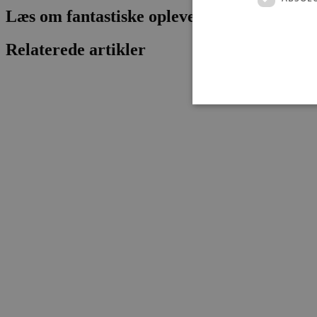
Læs om fantastiske oplevelser og events
Relaterede artikler
Absolut nødvendige cookies
kan ikke bruges korrekt ude
Navn
pys_session_limit
PHPSESSID