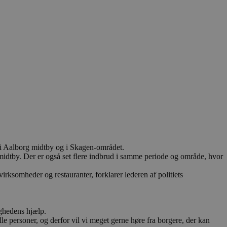
r i Aalborg midtby og i Skagen-området.
g midtby. Der er også set flere indbrud i samme periode og område, hvor
virksomheder og restauranter, forklarer lederen af politiets
lighedens hjælp.
le personer, og derfor vil vi meget gerne høre fra borgere, der kan