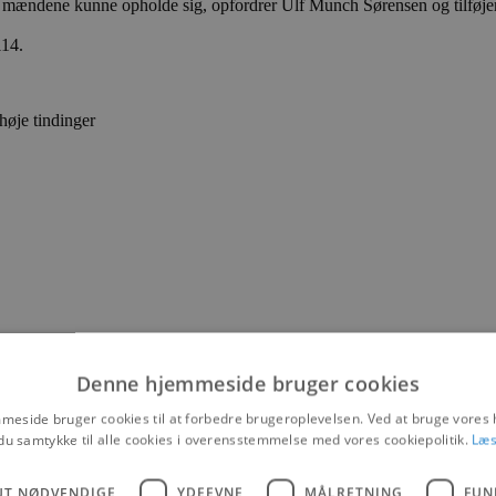
r mændene kunne opholde sig, opfordrer Ulf Munch Sørensen og tilføjer
 114.
høje tindinger
Denne hjemmeside bruger cookies
eside bruger cookies til at forbedre brugeroplevelsen. Ved at bruge vore
du samtykke til alle cookies i overensstemmelse med vores cookiepolitik.
Læs
UT NØDVENDIGE
YDEEVNE
MÅLRETNING
FUN