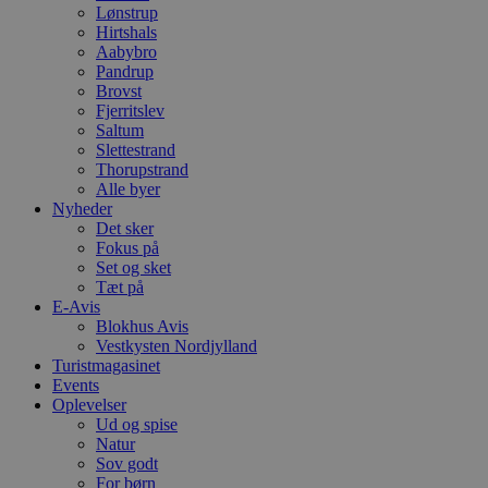
Lønstrup
Hirtshals
Aabybro
Pandrup
Brovst
Fjerritslev
Saltum
Slettestrand
Thorupstrand
Alle byer
Nyheder
Det sker
Fokus på
Set og sket
Tæt på
E-Avis
Blokhus Avis
Vestkysten Nordjylland
Turistmagasinet
Events
Oplevelser
Ud og spise
Natur
Sov godt
For børn