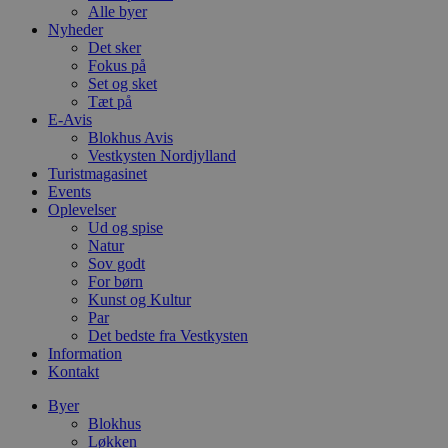
Alle byer
Nyheder
Det sker
Fokus på
Set og sket
Tæt på
E-Avis
Blokhus Avis
Vestkysten Nordjylland
Turistmagasinet
Events
Oplevelser
Ud og spise
Natur
Sov godt
For børn
Kunst og Kultur
Par
Det bedste fra Vestkysten
Information
Kontakt
Byer
Blokhus
Løkken