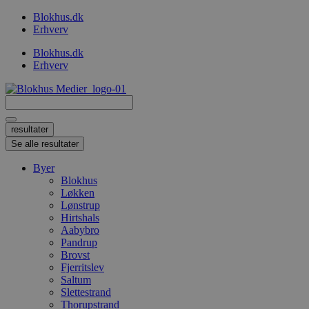
Videre
Blokhus.dk
til
Erhverv
indhold
Blokhus.dk
Erhverv
Search
...
resultater
Se alle resultater
Byer
Blokhus
Løkken
Lønstrup
Hirtshals
Aabybro
Pandrup
Brovst
Fjerritslev
Saltum
Slettestrand
Thorupstrand