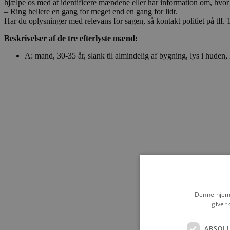
hjælpe os med at identificere mændene eller har information om, hvo
– Ring hellere en gang for meget end en gang for lidt.
Har du oplysninger med relevans for sagen, så kontakt politiet på tlf.
Beskrivelser af de tre efterlyste mænd:
A: mand, 30-35 år, slank til almindelig af bygning, lys i huden, 
Denne hjemm
giver 
ABSOL