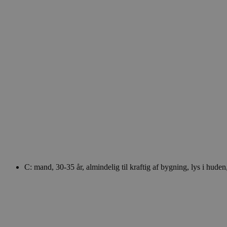
.blok
_fbp
_ga_PJR83J7HYC
.blok
pysTrafficSource
.blok
_gat_gtag_UA_74178830_1
YSC
VISITOR_INFO1_LIVE
__Secure-YNID
C: mand, 30-35 år, almindelig til kraftig af bygning, lys i hud