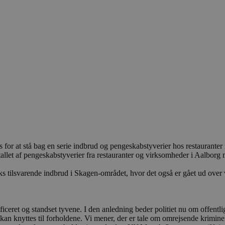
s for at stå bag en serie indbrud og pengeskabstyverier hos restaurante
antallet af pengeskabstyverier fra restauranter og virksomheder i Aalbor
seks tilsvarende indbrud i Skagen-området, hvor det også er gået ud over 
ntificeret og standset tyvene. I den anledning beder politiet nu om offent
 kan knyttes til forholdene. Vi mener, der er tale om omrejsende kriminel