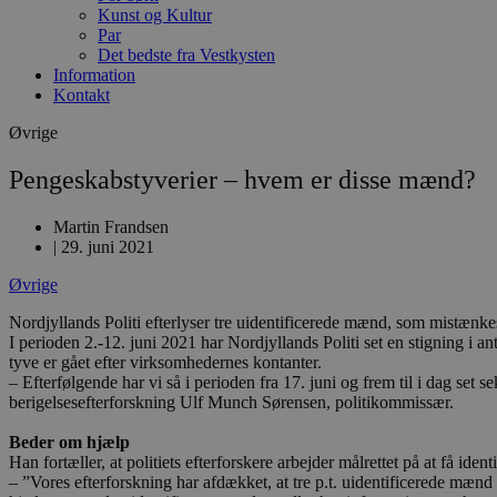
Kunst og Kultur
Par
Det bedste fra Vestkysten
Information
Kontakt
Øvrige
Pengeskabstyverier – hvem er disse mænd?
Martin Frandsen
|
29. juni 2021
Øvrige
Nordjyllands Politi efterlyser tre uidentificerede mænd, som mistænke
I perioden 2.-12. juni 2021 har Nordjyllands Politi set en stigning i 
tyve er gået efter virksomhedernes kontanter.
– Efterfølgende har vi så i perioden fra 17. juni og frem til i dag set 
berigelsesefterforskning Ulf Munch Sørensen, politikommissær.
Beder om hjælp
Han fortæller, at politiets efterforskere arbejder målrettet på at få ide
– ”Vores efterforskning har afdækket, at tre p.t. uidentificerede mænd