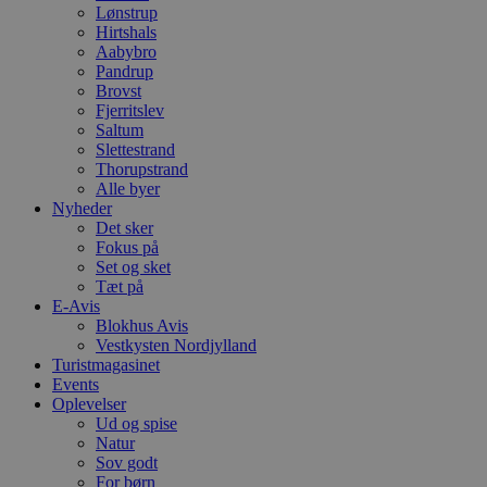
Lønstrup
Hirtshals
Aabybro
Pandrup
Brovst
Fjerritslev
Saltum
Slettestrand
Thorupstrand
Alle byer
Nyheder
Det sker
Fokus på
Set og sket
Tæt på
E-Avis
Blokhus Avis
Vestkysten Nordjylland
Turistmagasinet
Events
Oplevelser
Ud og spise
Natur
Sov godt
For børn