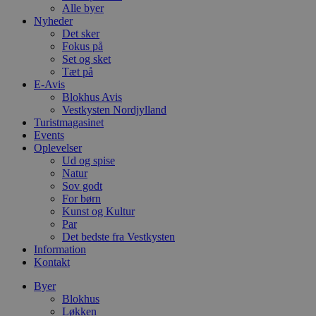
Alle byer
Nyheder
Det sker
Fokus på
Set og sket
Tæt på
E-Avis
Blokhus Avis
Vestkysten Nordjylland
Turistmagasinet
Events
Oplevelser
Ud og spise
Natur
Sov godt
For børn
Kunst og Kultur
Par
Det bedste fra Vestkysten
Information
Kontakt
Byer
Blokhus
Løkken