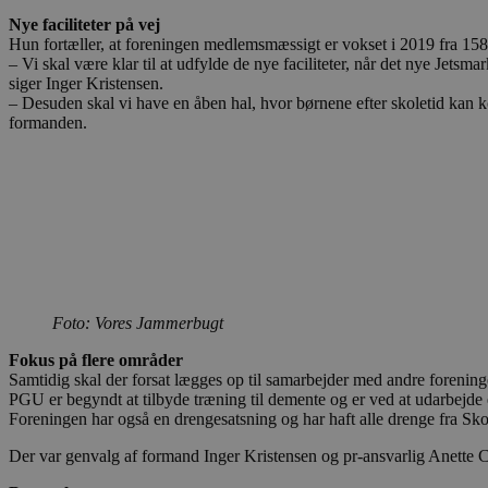
CookieScriptConsent
Nye faciliteter på vej
Hun fortæller, at foreningen medlemsmæssigt er vokset i 2019 fra 15
– Vi skal være klar til at udfylde de nye faciliteter, når det nye Jetsma
pys_start_session
siger Inger Kristensen.
– Desuden skal vi have en åben hal, hvor børnene efter skoletid kan ko
formanden.
VISITOR_PRIVACY_METAD
Udbyder
Navn
Domæne
Udby
Navn
Navn
Dom
pys_first_visit
.blokhus.
_gid
_gcl_au
Googl
Foto: Vores Jammerbugt
.blok
Fokus på flere områder
_ga
Googl
__Secure-
.blok
Samtidig skal der forsat lægges op til samarbejder med andre forening
ROLLOUT_TOKEN
PGU er begyndt at tilbyde træning til demente og er ved at udarbejde e
Foreningen har også en drengesatsning og har haft alle drenge fra Skolec
Der var genvalg af formand Inger Kristensen og pr-ansvarlig Anette C
pbid
pys_landing_page
now-
cowo