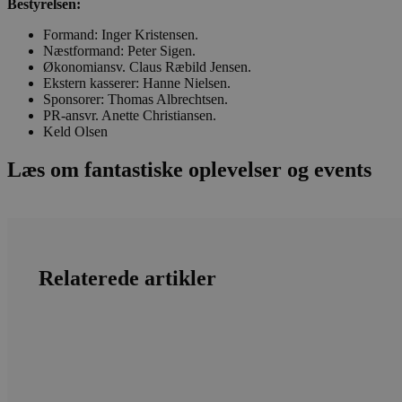
Bestyrelsen:
.blok
_fbp
Formand: Inger Kristensen.
_ga_PJR83J7HYC
.blok
Næstformand: Peter Sigen.
Økonomiansv. Claus Ræbild Jensen.
pysTrafficSource
.blok
_gat_gtag_UA_74178830_1
Ekstern kasserer: Hanne Nielsen.
Sponsorer: Thomas Albrechtsen.
YSC
PR-ansvr. Anette Christiansen.
Keld Olsen
VISITOR_INFO1_LIVE
Læs om fantastiske oplevelser og events
__Secure-YNID
Relaterede artikler