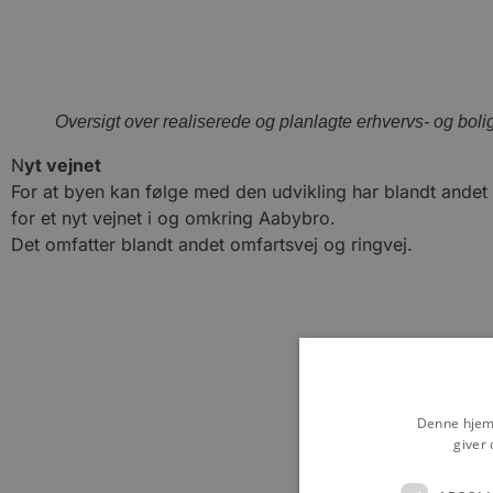
Oversigt over realiserede og planlagte erhvervs- og bol
N
yt vejnet
For at byen kan følge med den udvikling har blandt andet
for et nyt vejnet i og omkring Aabybro.
Det omfatter blandt andet omfartsvej og ringvej.
Denne hjemm
giver 