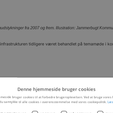
igudstykninger fra 2007 og frem. Illustration: Jammerbugt Komm
 infrastrukturen tidligere været behandlet på temamøde i k
Denne hjemmeside bruger cookies
eside bruger cookies til at forbedre brugeroplevelsen. Ved at bruge vore
du samtykke til alle cookies i overensstemmelse med vores cookiepolitik.
Læs