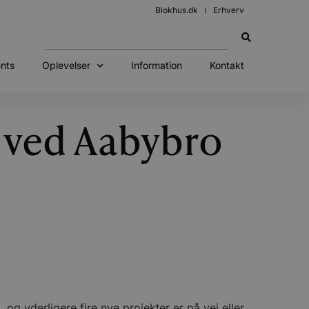
Blokhus.dk
Erhverv
nts
Oplevelser
Information
Kontakt
j ved Aabybro
g yderligere fire nye projekter er på vej eller