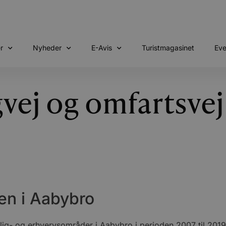
r
Nyheder
E-Avis
Turistmagasinet
Eve
gvej og omfartsve
ren i Aabybro
ig- og erhvervsområder i Aabybro i perioden 2007 til 2019, o