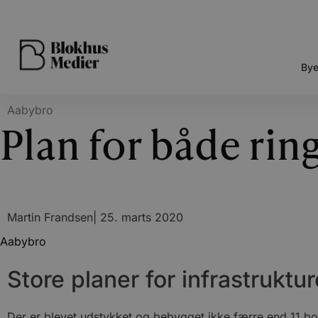
Bye
Aabybro
Plan for både rin
Martin Frandsen
|
25. marts 2020
Aabybro
Store planer for infrastruktu
Der er blevet udstykket og bebygget ikke færre end 11 bol