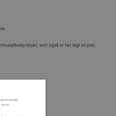
une
ommunalbestyrelsen, som også er har lagt en plan
s hjemmeside
 mere