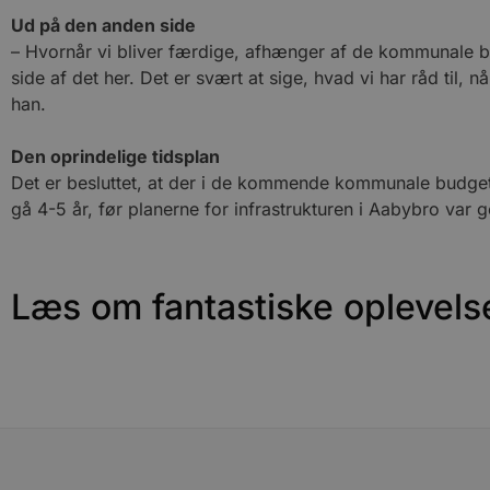
CookieScriptConsent
Ud på den anden side
– Hvornår vi bliver færdige, afhænger af de kommunale bud
side af det her. Det er svært at sige, hvad vi har råd til
pys_start_session
han.
VISITOR_PRIVACY_METAD
Den oprindelige tidsplan
Det er besluttet, at der i de kommende kommunale budgetter
gå 4-5 år, før planerne for infrastrukturen i Aabybro var 
Udbyder
Navn
Domæne
Udby
Navn
Navn
Dom
Læs om fantastiske oplevels
pys_first_visit
.blokhus.
_gid
_gcl_au
Googl
.blok
_ga
Googl
__Secure-
.blok
ROLLOUT_TOKEN
pbid
pys_landing_page
now-