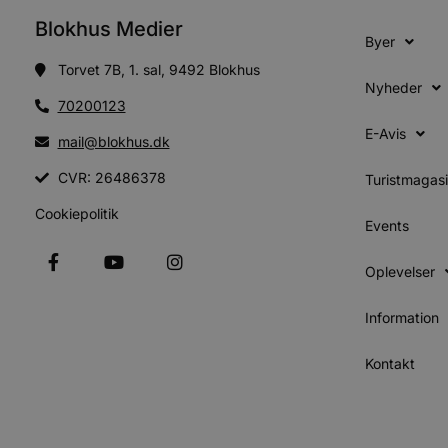
cowo
.blok
Blokhus Medier
_fbp
Byer
_ga_PJR83J7HYC
.blok
Torvet 7B, 1. sal, 9492 Blokhus
Nyheder
pysTrafficSource
.blok
_gat_gtag_UA_74178830_1
70200123
E-Avis
YSC
mail@blokhus.dk
CVR: 26486378
Turistmagas
VISITOR_INFO1_LIVE
Cookiepolitik
Events
__Secure-YNID
Oplevelser
Information
Kontakt