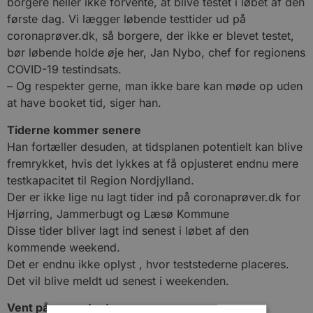
borgere heller ikke forvente, at blive testet i løbet af den
første dag. Vi lægger løbende testtider ud på
coronaprøver.dk, så borgere, der ikke er blevet testet,
bør løbende holde øje her, Jan Nybo, chef for regionens
COVID-19 testindsats.
– Og respekter gerne, man ikke bare kan møde op uden
at have booket tid, siger han.
Tiderne kommer senere
Han fortæller desuden, at tidsplanen potentielt kan blive
fremrykket, hvis det lykkes at få opjusteret endnu mere
testkapacitet til Region Nordjylland.
Der er ikke lige nu lagt tider ind på coronaprøver.dk for
Hjørring, Jammerbugt og Læsø Kommune
Disse tider bliver lagt ind senest i løbet af den
kommende weekend.
Det er endnu ikke oplyst , hvor teststederne placeres.
Det vil blive meldt ud senest i weekenden.
Vent på massetest