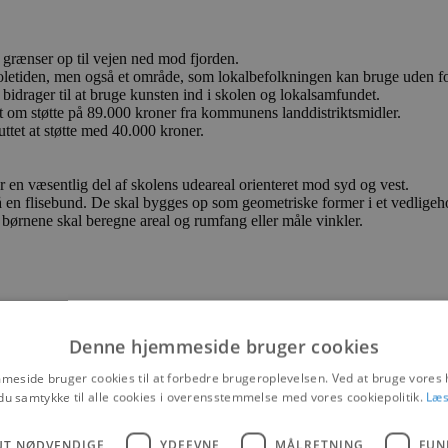
 grænser op til vejen ned mod fjorden.
koletiden, men også et område, som lokalbefolkningen kan bruge uden fo
 bidrager til at bruge kunsten ind i skolen og lokalsamfundet.
t om støtte på 89.000 kroner fra kommunens landdistriktsmidler.
uttet at støtte med 40.000 kroner.
en væsentlig del af skolens udeareal orienteret mod syd og vest.
 en flisebund. De skal bygges op som geometriske former i et vedligeh
børnene skal beregne areal og rumfang eller måle vinkler.
Denne hjemmeside bruger cookies
eside bruger cookies til at forbedre brugeroplevelsen. Ved at bruge vore
du samtykke til alle cookies i overensstemmelse med vores cookiepolitik.
Læs
UT NØDVENDIGE
YDEEVNE
MÅLRETNING
FUN