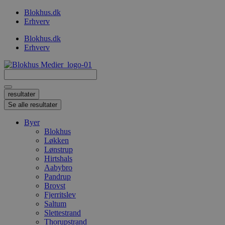
Videre
Blokhus.dk
til
Erhverv
indhold
Blokhus.dk
Erhverv
Search
...
resultater
Se alle resultater
Byer
Blokhus
Løkken
Lønstrup
Hirtshals
Aabybro
Pandrup
Brovst
Fjerritslev
Saltum
Slettestrand
Thorupstrand