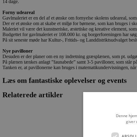
14 dage.
Forny udeareal
Gavlmaleriet er en del af et ønske om fornyelse skolens udeareal, som
Der er et ønske om at skabe et miljø for børnene, som kan bruges i s
Maleriet vil være det kunstneriske, æstetiske og kreative element, som
Budgettet for gavlmaleriet er 108.000 kr. og borgerforeningen har søg
På sit seneste møde har Kultur-, Fritids- og Landdistriktsudvalget besl
Nye pavilloner
Desuden er der planer om en ny indretning græsplænen, som pt. udgør 
På plænen tænkes anlagt ”faunabede” samt 3-5 pavilloner, som står på
Tanken er, at pavillonerne kan bruges i matematikundervisningen, når 
Læs om fantastiske oplevelser og events
Relaterede artikler
Denne hjemm
giver 
ABSOL