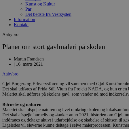
Kunst og Kultur
Par
Det bedste fra Vestkysten
Information
Kontakt
Aabybro
Planer om stort gavlmaleri på skolen
Martin Frandsen
|
16. marts 2021
Aabybro
Gjøl Borger- og Erhvervsforening vil sammen med Gjøl Kunstforening 
Det skal udføres af Frida Still Vium fra Projekt NADA, og hun er en 
Maleriet skal udføres på skolens gavl, som vender ud mod indkørsels
Børneliv og naturen
Maleriet skal afspejle naturen og livet omkring skolen og lokalsamf
Det skal afspejle børneliv og -tanker anno 2021, historien om Gjøl, n
inddrages og deltage aktivt i udarbejdelse og skabelse af skitsen til g
Ligeledes vil eleverne kunne deltage i selve malerprocessen. Kunstnere