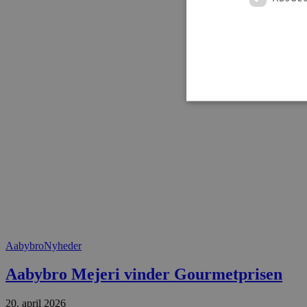
Absolut nødvendige cookies
kan ikke bruges korrekt ude
Navn
pys_session_limit
Aabybro
Nyheder
PHPSESSID
Aabybro Mejeri vinder Gourmetprisen
20. april 2026