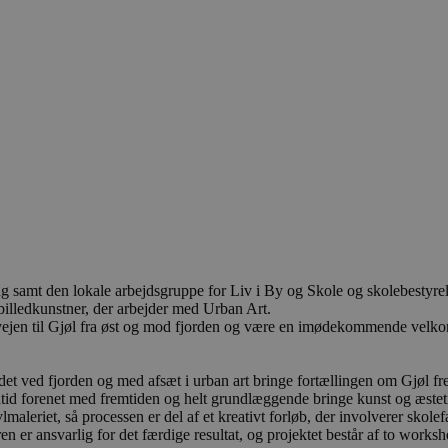
samt den lokale arbejdsgruppe for Liv i By og Skole og skolebestyrels
billedkunstner, der arbejder med Urban Art.
vejen til Gjøl fra øst og mod fjorden og være en imødekommende velkom
undet ved fjorden og med afsæt i urban art bringe fortællingen om Gjø
utid forenet med fremtiden og helt grundlæggende bringe kunst og æstet
avlmaleriet, så processen er del af et kreativt forløb, der involverer s
n er ansvarlig for det færdige resultat, og projektet består af to worksh