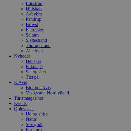
Lønstrup
Hirtshals
Aabybro
Pandrup
Brovst
Fjerritslev
Saltum
Slettestrand
Thorupstrand
Alle byer
Nyheder
Det sker
Fokus på
Set og sket
Tæt på
E-Avis
Blokhus Avis
Vestkysten Nordjylland
Turistmagasinet
Events
Oplevelser
Ud og spise
Natur
Sov godt
For børn