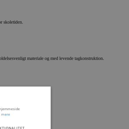
r skoletiden.
oldelsesvenligt materiale og med levende tagkonstruktion.
s hjemmeside
 mere
KTIONALITET