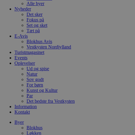
Alle byer
Nyheder
Det sker
Fokus på
Set og sket
Tæt på
E-Avis
Blokhus Avis
Vestkysten Nordjylland
Turistmagasinet
Events
Oplevelser
Ud og spise
Natur
Sov godt
For børn
Kunst og Kultur
Par
Det bedste fra Vestkysten
Information
Kontakt
Byer
Blokhus
Løkken