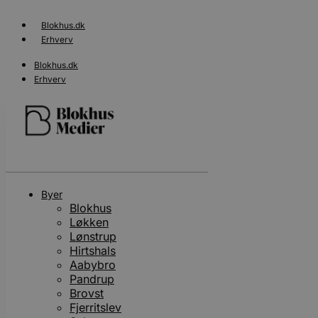
Videre
til
Blokhus.dk
indhold
Erhverv
Blokhus.dk
Erhverv
Search
...
Byer
Blokhus
Løkken
Lønstrup
Hirtshals
Aabybro
Pandrup
Brovst
Fjerritslev