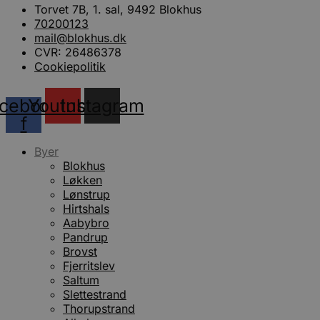
CookieScriptConsent
Torvet 7B, 1. sal, 9492 Blokhus
70200123
mail@blokhus.dk
pys_start_session
CVR: 26486378
Cookiepolitik
VISITOR_PRIVACY_METAD
cebook-
Youtube
Instagram
f
Byer
Udbyder
Blokhus
Navn
Domæne
Udby
Løkken
Navn
Navn
Dom
Lønstrup
pys_first_visit
.blokhus.
_gid
_gcl_au
Googl
Hirtshals
.blok
Aabybro
Pandrup
_ga
Googl
__Secure-
.blok
Brovst
ROLLOUT_TOKEN
Fjerritslev
Saltum
Slettestrand
pbid
Thorupstrand
pys_landing_page
now-
cowo