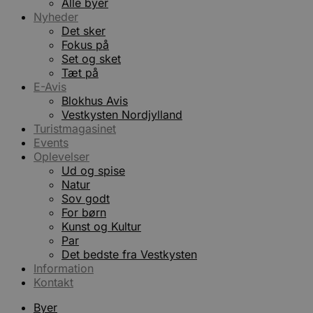
Alle byer
.blok
Nyheder
_fbp
_ga_PJR83J7HYC
.blok
Det sker
Fokus på
Set og sket
pysTrafficSource
.blok
_gat_gtag_UA_74178830_1
Tæt på
E-Avis
YSC
Blokhus Avis
Vestkysten Nordjylland
VISITOR_INFO1_LIVE
Turistmagasinet
Events
Oplevelser
__Secure-YNID
Ud og spise
Natur
Sov godt
For børn
Kunst og Kultur
Par
Det bedste fra Vestkysten
Information
Kontakt
Byer