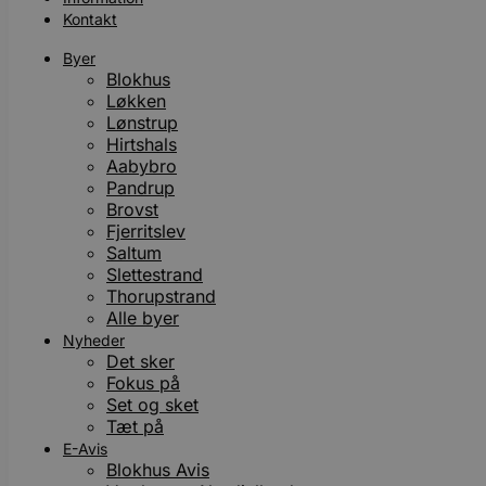
Kontakt
Byer
Blokhus
Løkken
Lønstrup
Hirtshals
Aabybro
Pandrup
Brovst
Fjerritslev
Saltum
Slettestrand
Thorupstrand
Alle byer
Nyheder
Det sker
Fokus på
Set og sket
Tæt på
E-Avis
Blokhus Avis