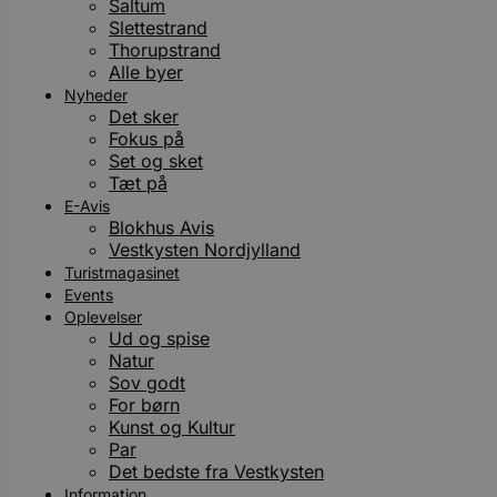
Saltum
Slettestrand
Thorupstrand
Alle byer
Nyheder
Det sker
Fokus på
Set og sket
Tæt på
E-Avis
Blokhus Avis
Vestkysten Nordjylland
Turistmagasinet
Events
Oplevelser
Ud og spise
Natur
Sov godt
For børn
Kunst og Kultur
Par
Det bedste fra Vestkysten
Information