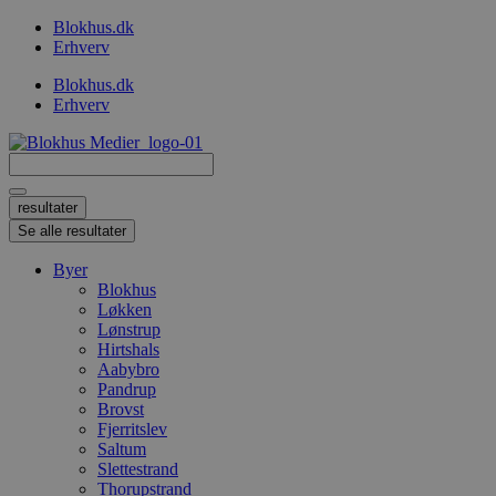
Videre
Blokhus.dk
til
Erhverv
indhold
Blokhus.dk
Erhverv
Search
...
resultater
Se alle resultater
Byer
Blokhus
Løkken
Lønstrup
Hirtshals
Aabybro
Pandrup
Brovst
Fjerritslev
Saltum
Slettestrand
Thorupstrand