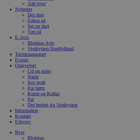
Alle byer
Nyheder
Det sker
Fokus på
Set og sket
Tæt på
E-Avis
Blokhus Avis
Vestkysten Nordjylland
Turistmagasinet
Events
Oplevelser
Ud og spise
Natur
Sov godt
For børn
Kunst og Kultur
Par
Det bedste fra Vestkysten
Information
Kontakt
Erhverv
Byer
Blokhus