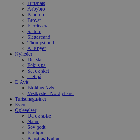
o
Hirtshals
e
Aabybro
h
Pandrup
ti
Brovst
VISITOR_PRIVACY_METADATA
5 måneder
D
YouTube
Fjerritslev
4 uger
b
.youtube.com
Saltum
g
b
Slettestrand
s
Thorupstrand
p
Alle byer
f
Nyheder
i
w
Det sker
r
Fokus på
p
Set og sket
b
s
Tæt på
f
E-Avis
p
Blokhus Avis
b
Vestkysten Nordjylland
p
o
Turistmagasinet
i
Events
d
Oplevelser
p
b
Ud og spise
f
Natur
s
Sov godt
For børn
Kunst og Kultur