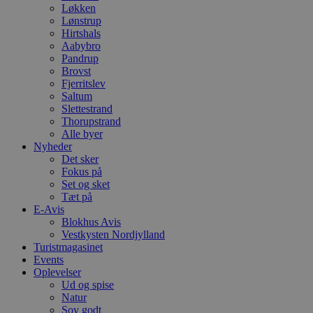
Løkken
Lønstrup
Hirtshals
Aabybro
Pandrup
Brovst
Fjerritslev
Saltum
Slettestrand
Thorupstrand
Alle byer
Nyheder
Det sker
Fokus på
Set og sket
Tæt på
E-Avis
Blokhus Avis
Vestkysten Nordjylland
Turistmagasinet
Events
Oplevelser
Ud og spise
Natur
Sov godt