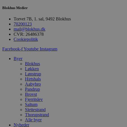
b
u
Blokhus Medier
s
s
i
Torvet 7B, 1. sal, 9492 Blokhus
g
70200123
d
f
mail@blokhus.dk
h
CVR: 26486378
y
Cookiepolitik
f
m
t
Facebook-f
Youtube
Instagram
PHPSESSID
Session
C
PHP.net
Byer
g
blokhus.dk
Blokhus
a
b
Løkken
s
Lønstrup
e
Hirtshals
i
Aabybro
d
o
Pandrup
v
Brovst
b
Fjerritslev
D
e
Saltum
g
Slettestrand
n
Thorupstrand
h
Alle byer
b
s
Nyheder