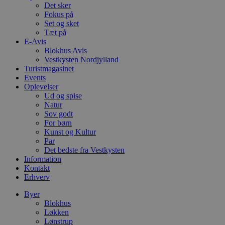
w
Det sker
e
Fokus på
e
o
Set og sket
l
Tæt på
e
E-Avis
m
Blokhus Avis
CookieScriptConsent
4 uger 2
D
CookieScript
Vestkysten Nordjylland
dage
b
blokhus.dk
Turistmagasinet
C
Events
S
t
Oplevelser
h
Ud og spise
p
Natur
s
Sov godt
b
e
For børn
a
Kunst og Kultur
S
Par
c
f
Det bedste fra Vestkysten
k
Information
Kontakt
pys_start_session
.blokhus.dk
Session
D
Erhverv
b
o
b
Byer
t
Blokhus
d
Løkken
g
h
Lønstrup