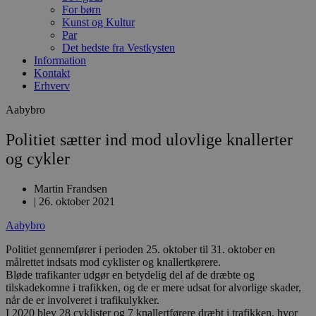
For børn
Kunst og Kultur
Par
Det bedste fra Vestkysten
Information
Kontakt
Erhverv
Aabybro
Politiet sætter ind mod ulovlige knallerter
og cykler
Martin Frandsen
|
26. oktober 2021
Aabybro
Politiet gennemfører i perioden 25. oktober til 31. oktober en
målrettet indsats mod cyklister og knallertkørere.
Bløde trafikanter udgør en betydelig del af de dræbte og
tilskadekomne i trafikken, og de er mere udsat for alvorlige skader,
når de er involveret i trafikulykker.
I 2020 blev 28 cyklister og 7 knallertførere dræbt i trafikken, hvor