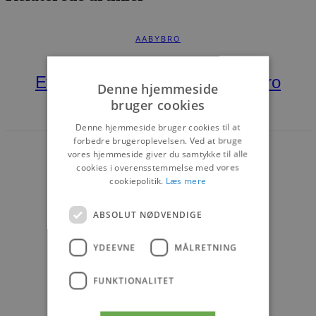
AABYBRO
Et kultur- og borgerhus i Aabybro
Denne hjemmeside
bruger cookies
14. MARTS 2026
Denne hjemmeside bruger cookies til at
forbedre brugeroplevelsen. Ved at bruge
vores hjemmeside giver du samtykke til alle
cookies i overensstemmelse med vores
cookiepolitik.
Læs mere
ABSOLUT NØDVENDIGE
AABYBRO
FOKUS PÅ
YDEEVNE
MÅLRETNING
Klare ruder med et smil
FUNKTIONALITET