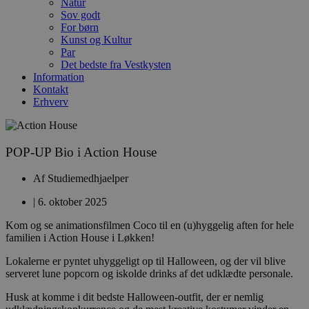
Natur
Sov godt
For børn
Kunst og Kultur
Par
Det bedste fra Vestkysten
Information
Kontakt
Erhverv
POP-UP Bio i Action House
Af
Studiemedhjaelper
|
6. oktober 2025
Kom og se animationsfilmen Coco til en (u)hyggelig aften for hele
familien i Action House i Løkken!
Lokalerne er pyntet uhyggeligt op til Halloween, og der vil blive
serveret lune popcorn og iskolde drinks af det udklædte personale.
Husk at komme i dit bedste Halloween-outfit, der er nemlig