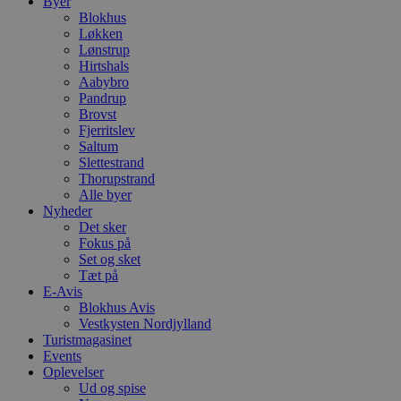
Byer
Blokhus
Løkken
Lønstrup
Hirtshals
Aabybro
Pandrup
Brovst
Fjerritslev
Saltum
Slettestrand
Thorupstrand
Alle byer
Nyheder
Det sker
Fokus på
Set og sket
Tæt på
E-Avis
Blokhus Avis
Vestkysten Nordjylland
Turistmagasinet
Events
Oplevelser
Ud og spise