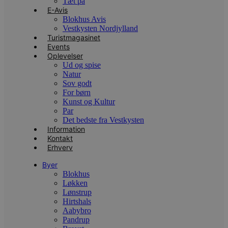
Tæt på
Navn
Udløbsdato
B
Domæne
E-Avis
Blokhus Avis
pys_session_limit
.blokhus.dk
59 minutter
D
57
b
Vestkysten Nordjylland
sekunder
b
Turistmagasinet
m
Events
b
Oplevelser
u
s
Ud og spise
s
Natur
i
Sov godt
g
d
For børn
f
Kunst og Kultur
h
Par
y
Det bedste fra Vestkysten
f
m
Information
t
Kontakt
Erhverv
PHPSESSID
Session
C
PHP.net
g
blokhus.dk
a
Byer
b
Blokhus
s
Løkken
e
Lønstrup
i
d
Hirtshals
o
Aabybro
v
Pandrup
b
D