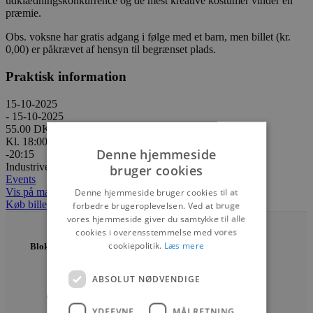
udklædningskonkurrence og de mest kreative kostumer vinder en
præmie.
Obs. voksne har gratis adgang i følge med et barn, men billet (kr.
0,00) er påkrævet af hensyn til begrænset plads.
Praktisk information
15-10-2025
- 15-10-2025
55.00 DKK
Kl. 18:00
Denne hjemmeside
-20:15
Industrivej 1, 9480 Løkken
bruger cookies
Events
Vis på maps
Denne hjemmeside bruger cookies til at
Køb billetter
forbedre brugeroplevelsen. Ved at bruge
vores hjemmeside giver du samtykke til alle
cookies i overensstemmelse med vores
cookiepolitik.
Læs mere
Blokhus Medier
Torvet 7B, 1. sal, 9492 Blokhus
ABSOLUT NØDVENDIGE
70200123
YDEEVNE
MÅLRETNING