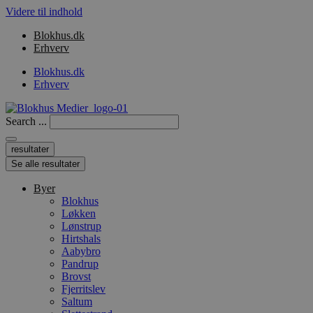
Videre til indhold
Blokhus.dk
Erhverv
Blokhus.dk
Erhverv
Search ...
resultater
Se alle resultater
Byer
Blokhus
Løkken
Lønstrup
Hirtshals
Aabybro
Pandrup
Brovst
Fjerritslev
Saltum