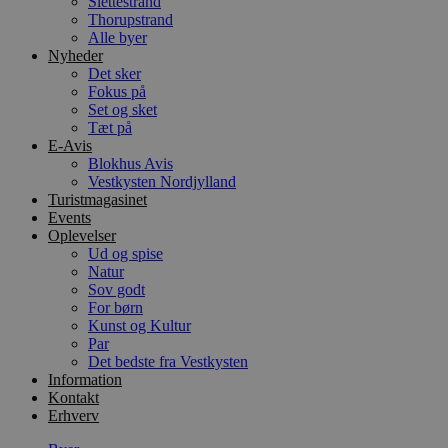
Slettestrand
Thorupstrand
Alle byer
Nyheder
Det sker
Fokus på
Set og sket
Tæt på
E-Avis
Blokhus Avis
Vestkysten Nordjylland
Turistmagasinet
Events
Oplevelser
Ud og spise
Natur
Sov godt
For børn
Kunst og Kultur
Par
Det bedste fra Vestkysten
Information
Kontakt
Erhverv