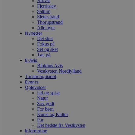
Brovst
e
Fjerritslev
g
Saltum
n
Slettestrand
h
b
Thorupstrand
s
Alle byer
w
Nyheder
e
e
Det sker
o
Fokus på
l
Set og sket
e
Tæt på
m
E-Avis
CookieScriptConsent
4 uger 2
D
CookieScript
Blokhus Avis
dage
b
blokhus.dk
Vestkysten Nordjylland
C
S
Turistmagasinet
t
Events
h
Oplevelser
p
Ud og spise
s
b
Natur
e
Sov godt
a
For børn
S
c
Kunst og Kultur
f
Par
k
Det bedste fra Vestkysten
Information
pys_start_session
.blokhus.dk
Session
D