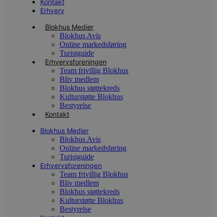
b
Kontakt
o
Erhverv
b
t
Blokhus Medier
d
g
Blokhus Avis
h
Online markedsføring
o
Turistguide
e
Erhvervsforeningen
h
ti
Team frivillig Blokhus
Bliv medlem
VISITOR_PRIVACY_METADATA
5 måneder
D
YouTube
Blokhus støttekreds
4 uger
b
.youtube.com
g
Kulturstøtte Blokhus
b
Bestyrelse
s
Kontakt
p
f
i
Blokhus Medier
w
Blokhus Avis
r
Online markedsføring
p
Turistguide
b
s
Erhvervsforeningen
f
Team frivillig Blokhus
p
Bliv medlem
b
p
Blokhus støttekreds
o
Kulturstøtte Blokhus
i
Bestyrelse
d