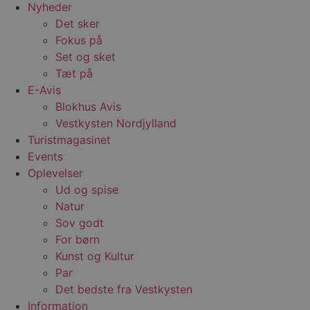
dage
b
blokhus.dk
Nyheder
C
Det sker
S
t
Fokus på
h
p
Set og sket
s
b
Tæt på
e
E-Avis
a
S
Blokhus Avis
c
f
Vestkysten Nordjylland
k
Turistmagasinet
pys_start_session
.blokhus.dk
Session
D
Events
b
o
Oplevelser
b
Ud og spise
t
d
Natur
g
h
Sov godt
o
e
For børn
h
Kunst og Kultur
t
Par
VISITOR_PRIVACY_METADATA
5 måneder
D
YouTube
4 uger
b
.youtube.com
Det bedste fra Vestkysten
Information
b