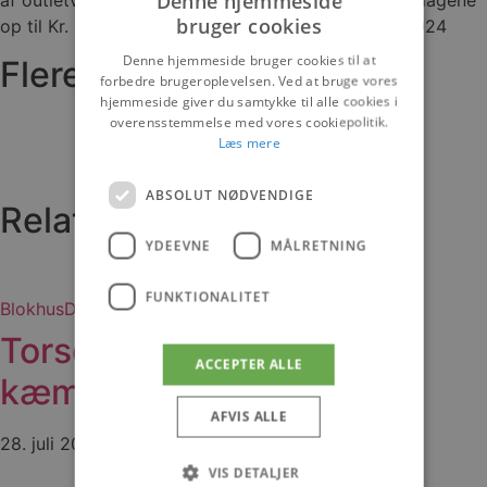
Denne hjemmeside
bruger cookies
op til Kr. Himmelfartsdag, som er torsdag 9. maj 2024
Denne hjemmeside bruger cookies til at
Flere nyheder
forbedre brugeroplevelsen. Ved at bruge vores
hjemmeside giver du samtykke til alle cookies i
overensstemmelse med vores cookiepolitik.
Læs mere
ABSOLUT NØDVENDIGE
Relaterede artikler
YDEEVNE
MÅLRETNING
FUNKTIONALITET
Blokhus
Det sker
Torsdagskoncert bliver
ACCEPTER ALLE
kæmpe folkefest
AFVIS ALLE
28. juli 2026
VIS DETALJER