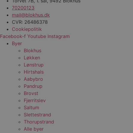
Torvet 7B, 1. sal, 9492 Blokhus
y
f
70200123
m
t
mail@blokhus.dk
CVR: 26486378
PHPSESSID
Session
C
PHP.net
g
blokhus.dk
Cookiepolitik
a
b
Facebook-f
Youtube
Instagram
s
Byer
e
i
Blokhus
d
o
Løkken
v
b
Lønstrup
D
Hirtshals
e
g
Aabybro
n
h
Pandrup
b
Brovst
s
w
Fjerritslev
e
e
Saltum
o
l
Slettestrand
e
Thorupstrand
m
Alle byer
CookieScriptConsent
4 uger 2
D
CookieScript