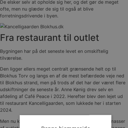
De elsker selv at opholde sig her, og det gør de meget
ofte, men nu glæder de sig til også at blive
forretningsdrivende i byen.
Fra restaurant til outlet
Bygningen har på det seneste levet en omskiftelig
tilværelse.
Den ligger ellers meget centralt grænsende helt op til
Blokhus Torv og langs en af de mest befærdede veje ned
til Blokhus strand, men på trods af det har der været flere
udskiftninger de seneste år. Anne Kønig drev selv en
afdeling af Café Peace i 2022. Herefter blev den lejet ud
til restaurant Kancelligaarden, som lukkede her i starten
2024.
Men nu kan gæsterne fremover gå på opdagelse i masser
af outletvarer, og forretningen forventes at åbne i dagene