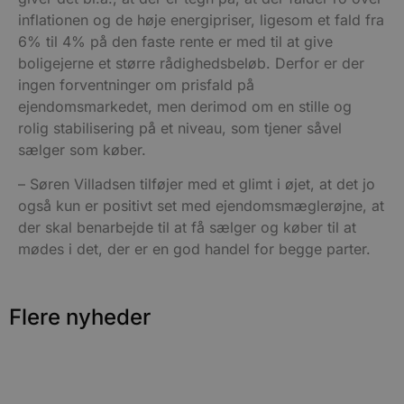
hjemmesidens grundlæggende funktionalitet
såsom brugerlogin og kontoadministration.
inflationen og de høje energipriser, ligesom et fald fra
Hjemmesiden kan ikke bruges korrekt uden de
6% til 4% på den faste rente er med til at give
absolut nødvendige cookies.
boligejerne et større rådighedsbeløb. Derfor er der
Udbyder
/
Navn
Udløbsdato
B
ingen forventninger om prisfald på
Domæne
ejendomsmarkedet, men derimod om en stille og
pys_session_limit
.blokhus.dk
59 minutter
D
rolig stabilisering på et niveau, som tjener såvel
57
b
sekunder
b
sælger som køber.
m
b
u
– Søren Villadsen tilføjer med et glimt i øjet, at det jo
s
s
også kun er positivt set med ejendomsmæglerøjne, at
i
der skal benarbejde til at få sælger og køber til at
g
d
mødes i det, der er en god handel for begge parter.
f
h
y
f
m
Flere nyheder
t
PHPSESSID
Session
C
PHP.net
g
blokhus.dk
a
b
s