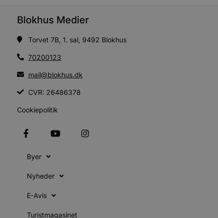
e
i
d
Blokhus Medier
o
v
b
Torvet 7B, 1. sal, 9492 Blokhus
D
e
g
70200123
n
h
mail@blokhus.dk
b
s
w
CVR: 26486378
e
e
Cookiepolitik
o
l
e
m
CookieScriptConsent
4 uger 2
D
CookieScript
dage
b
blokhus.dk
Byer
C
S
t
Nyheder
h
p
s
E-Avis
b
e
a
Turistmagasinet