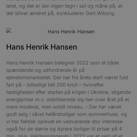
land, og det er der ingen tegn i sol og måne på, at
der bliver ændret på, konkluderer Gert Wiborg.
Hans Henrik Hansen
Hans Henrik Hansen betegner 2022 som et både
spændende og udfordrende år på
ejendomsmarkedet. Der har fra årets start været fuld
fart på – billedligt talt 200 km/t – hvorefter
hastigheden efter starten på krigen i Ukraine, stigende
energipriser m.v. stabiliserede sig hen over året på et
mere moderat, men solidt niveau. – Der har været
godt salg i såvel helårsboliger som sommerhuse, og
vi har faktisk oplevet en vedvarende stor interesse
også for de større og dyrere boliger til priser på 4
mio. plus. Højdespringeren i 2022 var et salg af et