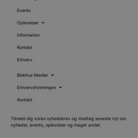
S
c
f
Events
k
Oplevelser
pys_start_session
.blokhus.dk
Session
D
b
o
Information
b
t
d
Kontakt
g
h
o
Erhverv
e
h
ti
Blokhus Medier
VISITOR_PRIVACY_METADATA
5 måneder
D
YouTube
4 uger
b
.youtube.com
Erhvervsforeningen
g
b
s
Kontakt
p
f
i
w
r
Tilmeld dig vores nyhedsbrev og modtag seneste nyt om
p
nyheder, events, oplevelser og meget andet.
b
s
f