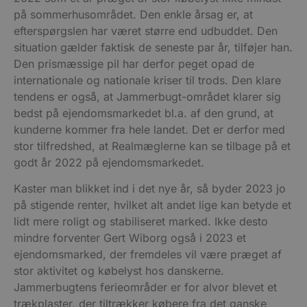
på sommerhusområdet. Den enkle årsag er, at
efterspørgslen har været større end udbuddet. Den
situation gælder faktisk de seneste par år, tilføjer han.
Den prismæssige pil har derfor peget opad de
internationale og nationale kriser til trods. Den klare
tendens er også, at Jammerbugt-området klarer sig
bedst på ejendomsmarkedet bl.a. af den grund, at
kunderne kommer fra hele landet. Det er derfor med
stor tilfredshed, at Realmæglerne kan se tilbage på et
godt år 2022 på ejendomsmarkedet.
Kaster man blikket ind i det nye år, så byder 2023 jo
på stigende renter, hvilket alt andet lige kan betyde et
lidt mere roligt og stabiliseret marked. Ikke desto
mindre forventer Gert Wiborg også i 2023 et
ejendomsmarked, der fremdeles vil være præget af
stor aktivitet og købelyst hos danskerne.
Jammerbugtens ferieområder er for alvor blevet et
trækplaster, der tiltrækker købere fra det ganske