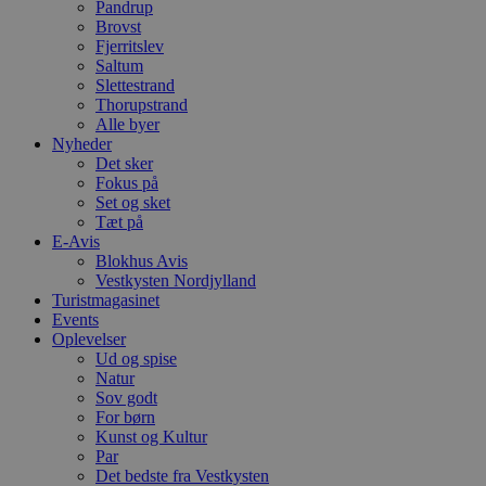
Pandrup
s
w
Brovst
e
Fjerritslev
e
Saltum
o
l
Slettestrand
e
Thorupstrand
m
Alle byer
Nyheder
CookieScriptConsent
4 uger 2
D
CookieScript
dage
b
blokhus.dk
Det sker
C
Fokus på
S
Set og sket
t
h
Tæt på
p
E-Avis
s
Blokhus Avis
b
Vestkysten Nordjylland
e
a
Turistmagasinet
S
Events
c
Oplevelser
f
k
Ud og spise
Natur
pys_start_session
.blokhus.dk
Session
D
Sov godt
b
For børn
o
b
Kunst og Kultur
t
Par
d
Det bedste fra Vestkysten
g