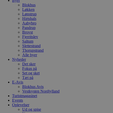
Byer
Blokhus
Løkken
Lønstrup
Hirtshals
Aabybro
Pandrup
Brovst
Fjerritslev
Saltum
Slettestrand
Thorupstrand
Alle byer
Nyheder
Det sker
Fokus på
Set og sket
Tæt på
E-Avis
Blokhus Avis
Vestkysten Nordjylland
Turistmagasinet
Events
Oplevelser
Ud og spise