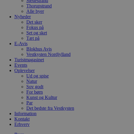
Slettestrand
Thorupstrand
Alle byer
Nyheder
Det sker
Fokus på
Set og sket
Tæt på
E-Avis
Blokhus Avis
Vestkysten Nordjylland
Turistmagasinet
Events
Oplevelser
Ud og spise
Natur
Sov godt
For børn
Kunst og Kultur
Par
Det bedste fra Vestkysten
Information
Kontakt
Erhverv