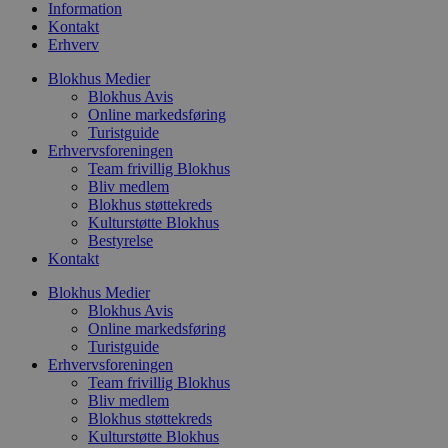
Information
h
o
Kontakt
e
Erhverv
h
t
Blokhus Medier
VISITOR_PRIVACY_METADATA
5 måneder
D
YouTube
Blokhus Avis
4 uger
b
.youtube.com
Online markedsføring
Turistguide
b
s
Erhvervsforeningen
p
Team frivillig Blokhus
f
Bliv medlem
i
Blokhus støttekreds
w
r
Kulturstøtte Blokhus
p
Bestyrelse
b
Kontakt
s
f
p
Blokhus Medier
b
Blokhus Avis
p
Online markedsføring
o
i
Turistguide
d
Erhvervsforeningen
p
Team frivillig Blokhus
b
Bliv medlem
f
s
Blokhus støttekreds
Kulturstøtte Blokhus