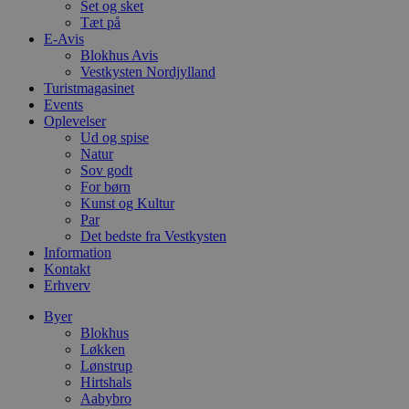
m
Set og sket
b
Tæt på
u
E-Avis
s
Blokhus Avis
s
i
Vestkysten Nordjylland
g
Turistmagasinet
d
Events
f
h
Oplevelser
y
Ud og spise
f
Natur
m
Sov godt
t
For børn
PHPSESSID
Session
C
PHP.net
Kunst og Kultur
g
blokhus.dk
Par
a
Det bedste fra Vestkysten
b
s
Information
e
Kontakt
i
Erhverv
d
o
v
Byer
b
Blokhus
D
Løkken
e
g
Lønstrup
n
Hirtshals
h
Aabybro
b