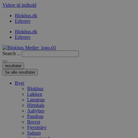
Videre til indhold
Blokhus.dk
Erhverv
Blokhus.dk
Erhverv
Search ...
resultater
Se alle resultater
Byer
Blokhus
Løkken
Lønstrup
Hirtshals
Aabybro
Pandrup
Brovst
Fjerritslev
Saltum