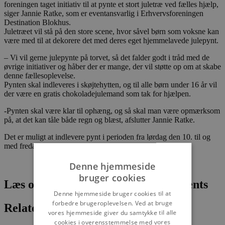
foreningen taget initiativ til at pynte et stort juletræ ved fælles hjælp,
siger Jannie Ratke, som er eventansvarlig i Erhvervsforeningen
Destination Blokhus.
Juletræet vil stå på den store scene, hvor såvel børn som voksne kan
være med til at dekorere det med deres eget hjemmelavede julepynt.
– Vi vil gerne julepynte på torvet, så det falder godt i tråd med de
øvrige initiativer og håber der er mange, der vil støtte op om at skabe
denne fællesoplevelse.
Pynten skal indleveres i skøjtehytten, og til alle børn under 16 år vil
der være en gratis chokoladejulemand som tak for hjælpen.
-Pynten skal være klar til ophæng, og så skal man være opmærksom
på, at det kan tåle både regn og blæst, afslutter Jannie Ratke.
Det er muligt at indlevere pynt i perioden fra lørdag den 10. til og
med fredag den 23. december.
Denne hjemmeside
bruger cookies
Læs om fantastiske oplevelser og events
Denne hjemmeside bruger cookies til at
forbedre brugeroplevelsen. Ved at bruge
Relaterede artikler
vores hjemmeside giver du samtykke til alle
cookies i overensstemmelse med vores