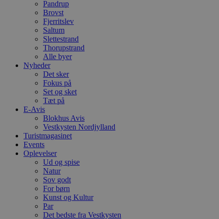
Pandrup
a
Brovst
S
c
Fjerritslev
f
Saltum
k
Slettestrand
pys_start_session
.blokhus.dk
Session
D
Thorupstrand
b
Alle byer
o
Nyheder
b
Det sker
t
d
Fokus på
g
Set og sket
h
Tæt på
o
e
E-Avis
h
Blokhus Avis
ti
Vestkysten Nordjylland
Turistmagasinet
VISITOR_PRIVACY_METADATA
5 måneder
D
YouTube
4 uger
b
.youtube.com
Events
g
Oplevelser
b
Ud og spise
s
Natur
p
f
Sov godt
i
For børn
w
Kunst og Kultur
r
p
Par
b
Det bedste fra Vestkysten
s