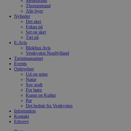
Slettestrand
Thorupstrand
Alle byer
Nyheder
Det sker
Fokus på
Set og sket
Tæt på
E-Avis
Blokhus Avis
Vestkysten Nordjylland
Turistmagasinet
Events
Oplevelser
Ud og spise
Natur
Sov godt
For børn
Kunst og Kultur
Par
Det bedste fra Vestkysten
Information
Kontakt
Erhverv