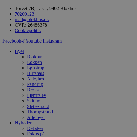
Absolut nødvendige cookies muliggør
hjemmesidens grundlæggende funktionalitet
Torvet 7B, 1. sal, 9492 Blokhus
såsom brugerlogin og kontoadministration.
70200123
Hjemmesiden kan ikke bruges korrekt uden de
mail@blokhus.dk
absolut nødvendige cookies.
CVR: 26486378
Cookiepolitik
Udbyder
/
Navn
Udløbsdato
B
Domæne
Facebook-f
Youtube
Instagram
pys_session_limit
.blokhus.dk
59 minutter
D
57
b
Byer
sekunder
b
Blokhus
m
Løkken
b
u
Lønstrup
s
Hirtshals
s
Aabybro
i
Pandrup
g
d
Brovst
f
Fjerritslev
h
Saltum
y
f
Slettestrand
m
Thorupstrand
t
Alle byer
Nyheder
PHPSESSID
Session
C
PHP.net
g
blokhus.dk
Det sker
a
Fokus på
b