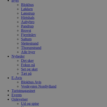
Byer
Blokhus
Løkken
Lønstrup
Hirtshals
Aabybro
Pandrup
Brovst
Fjerritslev
Saltum
Slettestrand
Thorupstrand
Alle byer
Nyheder
Det sker
Fokus på
Set og sket
Tæt på
E-Avis
Blokhus Avis
Vestkysten Nordjylland
Turistmagasinet
Events
Oplevelser
Ud og spise