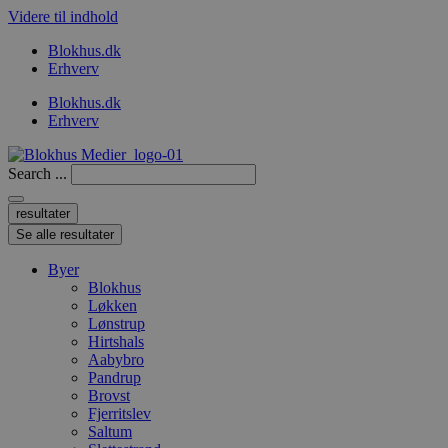
Videre til indhold
Blokhus.dk
Erhverv
Blokhus.dk
Erhverv
Search ...
resultater
Se alle resultater
Byer
Blokhus
Løkken
Lønstrup
Hirtshals
Aabybro
Pandrup
Brovst
Fjerritslev
Saltum