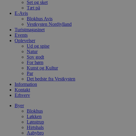
Set og sket
s
e
Tæt på
i
E-Avis
d
Blokhus Avis
o
Vestkysten Nordjylland
v
b
Turistmagasinet
D
Events
e
Oplevelser
g
n
Ud og spise
h
Natur
b
Sov godt
s
For børn
w
e
Kunst og Kultur
e
Par
o
Det bedste fra Vestkysten
l
e
Information
m
Kontakt
Erhverv
CookieScriptConsent
4 uger 2
D
CookieScript
dage
b
blokhus.dk
Byer
C
S
Blokhus
t
Løkken
h
Lønstrup
p
s
Hirtshals
b
Aabybro
e