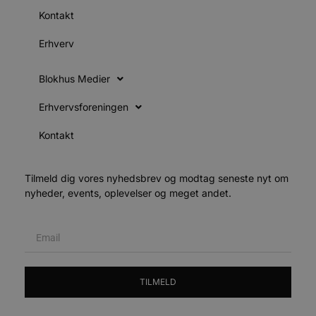
i
Kontakt
d
v
Erhverv
b
D
e
g
Blokhus Medier
b
Erhvervsforeningen
s
Kontakt
e
e
o
l
e
Tilmeld dig vores nyhedsbrev og modtag seneste nyt om
m
nyheder, events, oplevelser og meget andet.
CookieScriptConsent
4 uger 2
CookieScript
dage
b
blokhus.dk
C
S
t
s
TILMELD
b
e
a
S