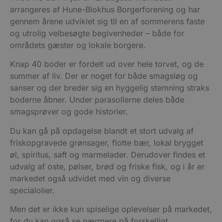
arrangeres af Hune-Blokhus Borgerforening og har
gennem årene udviklet sig til en af sommerens faste
og utrolig velbesøgte begivenheder – både for
områdets gæster og lokale borgere.
Knap 40 boder er fordelt ud over hele torvet, og de
summer af liv. Der er noget for både smagsløg og
sanser og der breder sig en hyggelig stemning straks
boderne åbner. Under parasollerne deles både
smagsprøver og gode historier.
Du kan gå på opdagelse blandt et stort udvalg af
friskopgravede grønsager, flotte bær, lokal brygget
øl, spiritus, saft og marmelader. Derudover findes et
udvalg af oste, pølser, brød og friske fisk, og i år er
markedet også udvidet med vin og diverse
specialolier.
Men det er ikke kun spiselige oplevelser på markedet,
for du kan også se nærmere på forskelligt