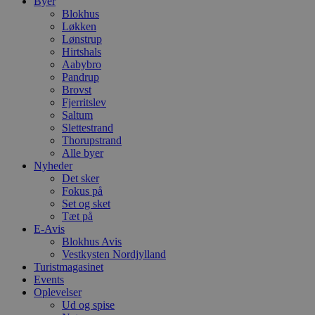
Byer
Blokhus
Løkken
Lønstrup
Hirtshals
Aabybro
Pandrup
Brovst
Fjerritslev
Saltum
Slettestrand
Thorupstrand
Alle byer
Nyheder
Det sker
Fokus på
Set og sket
Tæt på
E-Avis
Blokhus Avis
Vestkysten Nordjylland
Turistmagasinet
Events
Oplevelser
Ud og spise