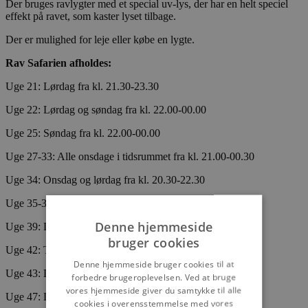
Der bruges ravlygter med et special uv-lys, der har en helt speciel
effekt på ravet, som kaster lyset tilbage.
Der er mulighed for leje eller købe en lygte.
Rav Safarien afholdes:
Uge 21: Lørdag fra kl. 21.30-23.30
Uge 22: Lørdag og søndag fra kl. 22.00-00.00
Uge 25: Søndag fra kl. 22.00-00.00
Uge 27-33: Alle onsdage i tidsrummet fra kl. 21.00-00.30
Uge 34: Onsdag og lørdag fra kl. 20.30-22.30
Uge 35-38: Alle onsdage
i tidsrummet
fra kl. 19.30-22.30
Denne hjemmeside
Uge 39: Lørdag kl. 18.30
bruger cookies
Uge 42: Tirsdag og torsdag kl. 18.00
Denne hjemmeside bruger cookies til at
Uge 43: Lørdag kl. 17.30
forbedre brugeroplevelsen. Ved at bruge
vores hjemmeside giver du samtykke til alle
Uge 47: Lørdag kl. 15.30
cookies i overensstemmelse med vores