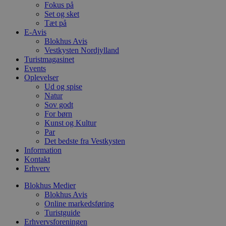
Fokus på
a
S
Set og sket
c
Tæt på
f
E-Avis
k
Blokhus Avis
pys_start_session
.blokhus.dk
Session
D
Vestkysten Nordjylland
b
Turistmagasinet
o
Events
b
t
Oplevelser
d
Ud og spise
g
Natur
h
Sov godt
o
e
For børn
h
Kunst og Kultur
ti
Par
VISITOR_PRIVACY_METADATA
5 måneder
D
Det bedste fra Vestkysten
YouTube
4 uger
b
.youtube.com
Information
g
Kontakt
b
Erhverv
s
p
f
Blokhus Medier
i
Blokhus Avis
w
Online markedsføring
r
p
Turistguide
b
Erhvervsforeningen
s