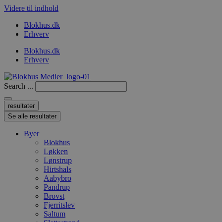
Videre til indhold
Blokhus.dk
Erhverv
Blokhus.dk
Erhverv
Search ...
resultater
Se alle resultater
Byer
Blokhus
Løkken
Lønstrup
Hirtshals
Aabybro
Pandrup
Brovst
Fjerritslev
Saltum