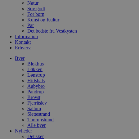
Natur
s
e
Sov godt
i
For børn
d
Kunst og Kultur
o
v
Par
b
Det bedste fra Vestkysten
D
Information
e
Kontakt
g
n
Erhverv
h
b
Byer
s
Blokhus
w
e
Løkken
e
Lønstrup
o
Hirtshals
l
e
Aabybro
m
Pandrup
Brovst
CookieScriptConsent
4 uger 2
D
CookieScript
Fjerritslev
dage
b
blokhus.dk
C
Saltum
S
Slettestrand
t
Thorupstrand
h
p
Alle byer
s
Nyheder
b
Det sker
e