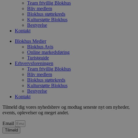
Team frivillig Blokhus
f
p
Bliv medlem
b
Blokhus støttekreds
p
Kulturstøtte Blokhus
o
Bestyrelse
i
d
Kontakt
p
b
Blokhus Medier
f
Blokhus Avis
s
Online markedsføring
Turistguide
Erhvervsforeningen
Team frivillig Blokhus
Bliv medlem
Udbyder
/
Navn
Udløbsdato
Beskrivelse
Blokhus støttekreds
Domæne
Udbyder
/
Navn
Udløbsdato
Beskrivelse
Domæne
Kulturstøtte Blokhus
pys_first_visit
.blokhus.dk
1 uge
Denne cookie
Udbyder
/
Bestyrelse
Navn
Udløbsdato
Beskr
bruges til at
_gid
1 dag
Denne cookie
Google LLC
Domæne
Kontakt
bestemme den
Google Anal
.blokhus.dk
første gang
gemmer og 
_gcl_au
2 måneder
Denne
Google LLC
brugeren besøgte
Tilmeld dig vores nyhedsbrev og modtag seneste nyt om nyheder,
unik værdi 
4 uger
indsti
.blokhus.dk
hjemmesiden for
side og brug
events, oplevelser og meget andet.
Doubl
at forbedre
spore sidevi
udfør
brugeroplevelsen
om, 
Email
eller spore
_ga
1 år 1
Dette cooki
Google LLC
slutb
brugerhandlinger.
måned
til Google U
.blokhus.dk
hjem
Tilmeld
- som er en
enhve
opdatering 