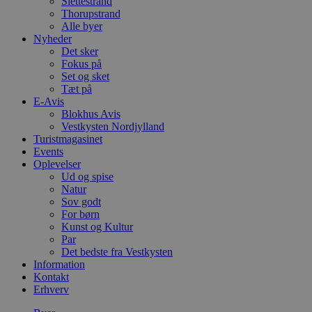
Slettestrand
Thorupstrand
Alle byer
Nyheder
Det sker
Fokus på
Set og sket
Tæt på
E-Avis
Blokhus Avis
Vestkysten Nordjylland
Turistmagasinet
Events
Oplevelser
Ud og spise
Natur
Sov godt
For børn
Kunst og Kultur
Par
Det bedste fra Vestkysten
Information
Kontakt
Erhverv