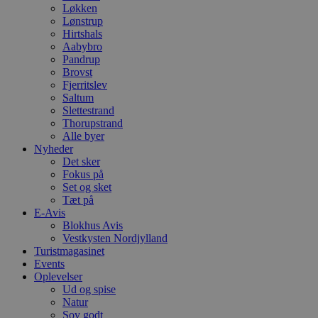
Løkken
Lønstrup
Hirtshals
Aabybro
Pandrup
Brovst
Fjerritslev
Saltum
Slettestrand
Thorupstrand
Alle byer
Nyheder
Det sker
Fokus på
Set og sket
Tæt på
E-Avis
Blokhus Avis
Vestkysten Nordjylland
Turistmagasinet
Events
Oplevelser
Ud og spise
Natur
Sov godt