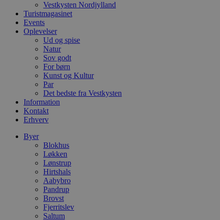
l
Vestkysten Nordjylland
e
Turistmagasinet
m
Events
CookieScriptConsent
4 uger 2
D
CookieScript
Oplevelser
dage
b
blokhus.dk
Ud og spise
C
Natur
S
t
Sov godt
h
For børn
p
Kunst og Kultur
s
Par
b
e
Det bedste fra Vestkysten
a
Information
S
Kontakt
c
f
Erhverv
k
Byer
pys_start_session
.blokhus.dk
Session
D
Blokhus
b
Løkken
o
b
Lønstrup
t
Hirtshals
d
Aabybro
g
h
Pandrup
o
Brovst
e
Fjerritslev
h
Saltum
ti