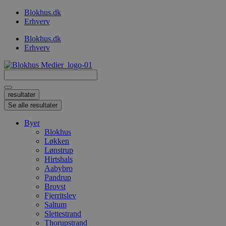
Videre
Blokhus.dk
til
Erhverv
indhold
Blokhus.dk
Erhverv
Search
...
resultater
Se alle resultater
Byer
Blokhus
Løkken
Lønstrup
Hirtshals
Aabybro
Pandrup
Brovst
Fjerritslev
Saltum
Slettestrand
Thorupstrand