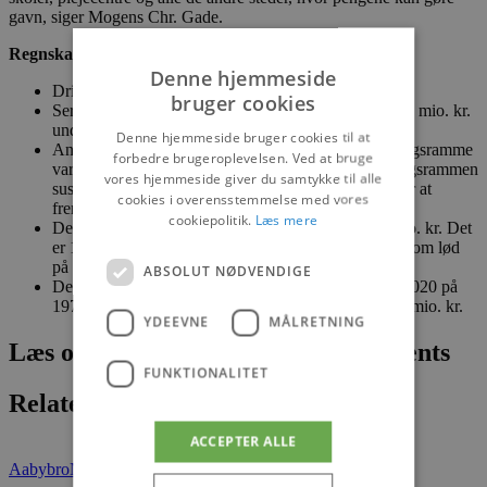
gavn, siger Mogens Chr. Gade.
Regnskabet 2020
Denne hjemmeside
Driftsoverskud på 80 mio. kr.
bruger cookies
Serviceudgifterne på 1.750,7 mio. kr., hvilket er 10,5 mio. kr.
under den vedtagne serviceramme.
Denne hjemmeside bruger cookies til at
Anlægsudgifterne på 98 mio. kr. Den vedtagne anlægsramme
forbedre brugeroplevelsen. Ved at bruge
var 88 mio. kr. Grundet COVID-19 blev bruttoanlægsrammen
vores hjemmeside giver du samtykke til alle
suspenderet i 2020, da kommunerne fik mulighed for at
cookies i overensstemmelse med vores
fremrykke anlægsprojekter.
cookiepolitik.
Læs mere
De samlede driftsudgifter i regnskabet er 2.498,6 mio. kr. Det
er 13,4 mio. kr. mindre end det korrigerede budget, som lød
på 2.512,0 mio. kr.
ABSOLUT NØDVENDIGE
Den gennemsnitlige likviditet var ved udgangen af 2020 på
197 mio. kr. Den lå ved udgangen af 2019 på 199,2 mio. kr.
YDEEVNE
MÅLRETNING
Læs om fantastiske oplevelser og events
FUNKTIONALITET
Relaterede artikler
ACCEPTER ALLE
Aabybro
Nyheder