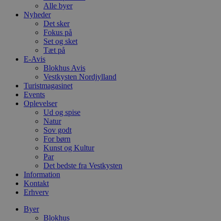
Alle byer
Nyheder
Det sker
Fokus på
Set og sket
Tæt på
E-Avis
Blokhus Avis
Vestkysten Nordjylland
Turistmagasinet
Events
Oplevelser
Ud og spise
Natur
Sov godt
For børn
Kunst og Kultur
Par
Det bedste fra Vestkysten
Information
Kontakt
Erhverv
Byer
Blokhus