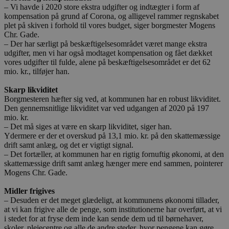
– Vi havde i 2020 store ekstra udgifter og indtægter i form af
kompensation på grund af Corona, og alligevel rammer regnskabet
plet på skiven i forhold til vores budget, siger borgmester Mogens
Chr. Gade.
– Der har særligt på beskæftigelsesområdet været mange ekstra
udgifter, men vi har også modtaget kompensation og fået dækket
vores udgifter til fulde, alene på beskæftigelsesområdet er det 62
mio. kr., tilføjer han.
Skarp likviditet
Borgmesteren hæfter sig ved, at kommunen har en robust likviditet.
Den gennemsnitlige likviditet var ved udgangen af 2020 på 197
mio. kr.
– Det må siges at være en skarp likviditet, siger han.
Ydermere er der et overskud på 13,1 mio. kr. på den skattemæssige
drift samt anlæg, og det er vigtigt signal.
– Det fortæller, at kommunen har en rigtig fornuftig økonomi, at den
skattemæssige drift samt anlæg hænger mere end sammen, pointerer
Mogens Chr. Gade.
Midler frigives
– Desuden er det meget glædeligt, at kommunens økonomi tillader,
at vi kan frigive alle de penge, som institutionerne har overført, at vi
i stedet for at fryse dem inde kan sende dem ud til børnehaver,
skoler, plejecentre og alle de andre steder, hvor pengene kan gøre