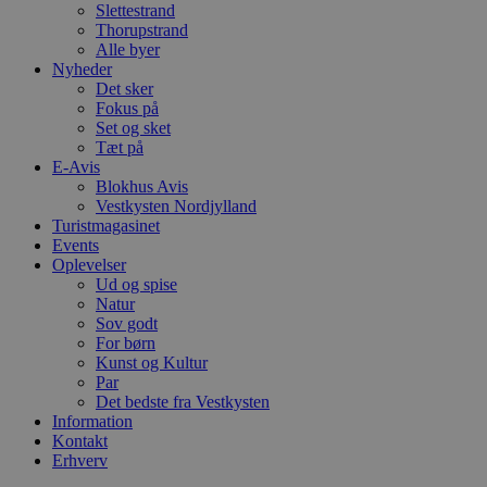
Slettestrand
VISITOR_PRIVACY_METADATA
5 måneder
D
YouTube
Thorupstrand
4 uger
b
.youtube.com
Alle byer
g
b
Nyheder
s
Det sker
p
Fokus på
f
Set og sket
i
w
Tæt på
r
E-Avis
p
Blokhus Avis
b
s
Vestkysten Nordjylland
f
Turistmagasinet
p
Events
b
Oplevelser
p
o
Ud og spise
i
Natur
d
Sov godt
p
b
For børn
f
Kunst og Kultur
s
Par
Det bedste fra Vestkysten
Information
Kontakt
Erhverv
Udbyder
/
Navn
Udløbsdato
Beskrivelse