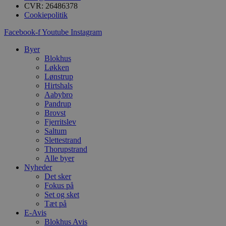
i
CVR: 26486378
g
Cookiepolitik
d
f
h
Facebook-f
Youtube
Instagram
y
f
Byer
m
t
Blokhus
Løkken
PHPSESSID
Session
C
PHP.net
Lønstrup
g
blokhus.dk
Hirtshals
a
b
Aabybro
s
Pandrup
e
Brovst
i
Fjerritslev
d
o
Saltum
v
Slettestrand
b
Thorupstrand
D
e
Alle byer
g
Nyheder
n
Det sker
h
Fokus på
b
s
Set og sket
w
Tæt på
e
E-Avis
e
o
Blokhus Avis