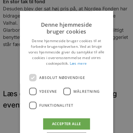
En stor tak til fond
Desuden blev der sat høj pris på, at Nordea Fonden har
bidraget med de 636.000 kr., det koster at opføre
Valhal.
Denne hjemmeside
Glarborgen er også sikker på, at Valhal vil blive flittigt
bruger cookies
benyttet af skoler, institutioner og private, når byggeriet
Denne hjemmeside bruger cookies til at
står færdig.
forbedre brugeroplevelsen. Ved at bruge
vores hjemmeside giver du samtykke til alle
cookies i overensstemmelse med vores
cookiepolitik.
Læs mere
ABSOLUT NØDVENDIGE
YDEEVNE
MÅLRETNING
Læs om fantastiske oplevelser og
events
FUNKTIONALITET
ACCEPTER ALLE