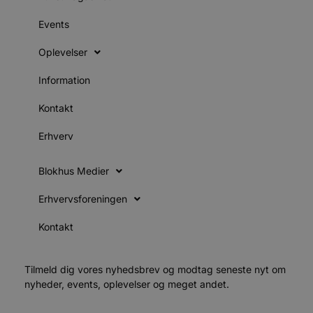
s
i
g
Events
d
f
h
Oplevelser
y
f
m
Information
t
Kontakt
PHPSESSID
Session
C
PHP.net
g
blokhus.dk
a
Erhverv
b
s
e
i
Blokhus Medier
d
o
v
Erhvervsforeningen
b
D
Kontakt
e
g
n
h
b
Tilmeld dig vores nyhedsbrev og modtag seneste nyt om
s
nyheder, events, oplevelser og meget andet.
w
e
e