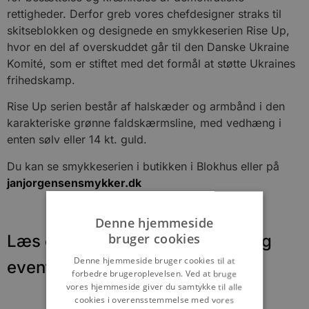
rettigheder. Derfor greb vores chefdesigner straks til
skitseblokken og designede en smykkeserien Rise Up,
hvor en del af overskuddet går til den Danske Ukraine
Komité, som er stiftet med det formål at støtte Ukraines
frihedskamp.
Rise Up serien består af halskæder og armbånd i den
karakteriske grønne faldskærmsline, med vedhæng i
enten sølv eller 14 kt. guld.
Du kan se smykkeserien i butikken i Blokhus eller på
janjorgensensmykker.dk
Denne hjemmeside
bruger cookies
Læs om fantastiske oplevelser og
Denne hjemmeside bruger cookies til at
events
forbedre brugeroplevelsen. Ved at bruge
vores hjemmeside giver du samtykke til alle
cookies i overensstemmelse med vores