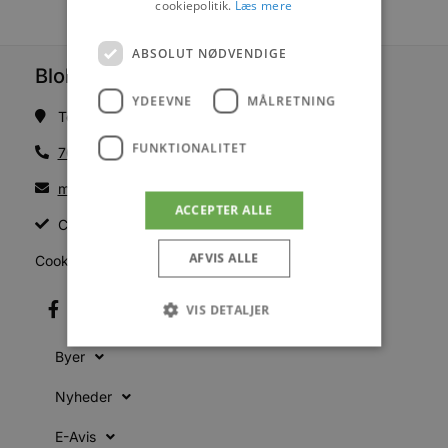
cookiepolitik.
Læs mere
ABSOLUT NØDVENDIGE
Blokhus Medier
YDEEVNE
MÅLRETNING
Torvet 7B, 1. sal, 9492 Blokhus
FUNKTIONALITET
70200123
mail@blokhus.dk
ACCEPTER ALLE
CVR: 26486378
AFVIS ALLE
Cookiepolitik
VIS DETALJER
Byer
Absolut nødvendige
Ydeevne
Nyheder
Målretning
Funktionalitet
E-Avis