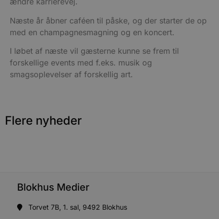
ændre karrierevej.
Udbyder
/
Navn
Udløbsdato
B
Næste år åbner caféen til påske, og der starter de op
Domæne
med en champagnesmagning og en koncert.
pys_session_limit
.blokhus.dk
59 minutter
D
57
b
I løbet af næste vil gæsterne kunne se frem til
sekunder
b
m
forskellige events med f.eks. musik og
b
u
smagsoplevelser af forskellig art.
s
s
i
g
d
f
Flere nyheder
h
y
f
m
t
PHPSESSID
Session
C
PHP.net
g
blokhus.dk
a
b
Blokhus Medier
s
e
i
Torvet 7B, 1. sal, 9492 Blokhus
d
o