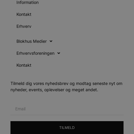
Information
pys_start_session
.blokhus.dk
Session
D
b
Kontakt
o
b
t
Erhverv
d
g
h
o
Blokhus Medier
e
h
ti
Erhvervsforeningen
VISITOR_PRIVACY_METADATA
5 måneder
D
YouTube
Kontakt
4 uger
b
.youtube.com
g
b
s
p
Tilmeld dig vores nyhedsbrev og modtag seneste nyt om
f
nyheder, events, oplevelser og meget andet.
i
w
r
p
b
s
f
p
b
TILMELD
p
o