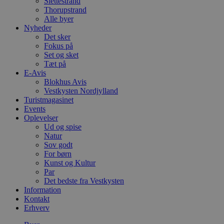
Slettestrand
Thorupstrand
Alle byer
Nyheder
Det sker
Fokus på
Set og sket
Tæt på
E-Avis
Blokhus Avis
Vestkysten Nordjylland
Turistmagasinet
Events
Oplevelser
Ud og spise
Natur
Sov godt
For børn
Kunst og Kultur
Par
Det bedste fra Vestkysten
Information
Kontakt
Erhverv