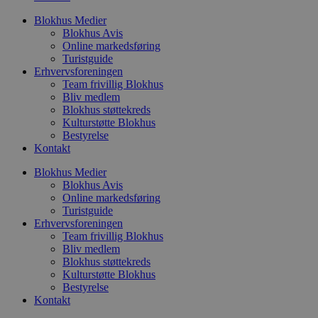
e
h
Blokhus Medier
t
Blokhus Avis
Online markedsføring
VISITOR_PRIVACY_METADATA
5 måneder
D
YouTube
4 uger
b
Turistguide
.youtube.com
Erhvervsforeningen
b
Team frivillig Blokhus
s
Bliv medlem
p
f
Blokhus støttekreds
i
Kulturstøtte Blokhus
w
Bestyrelse
r
p
Kontakt
b
s
Blokhus Medier
f
Blokhus Avis
p
b
Online markedsføring
p
Turistguide
o
Erhvervsforeningen
i
Team frivillig Blokhus
d
p
Bliv medlem
b
Blokhus støttekreds
f
Kulturstøtte Blokhus
s
Bestyrelse
Kontakt