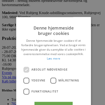
området – nemlig museets hjemmelavede havtornbjesk og
havtornmarmelade.
Mødested
: Ved Rubjerg Knude-udstillingscontaineren, Rubjergvej
100, 9800 Hjørring
Særlige bemærkninger
: Turen foregår i kuperet terræn, så den er
Denne hjemmeside
ikke egnet for gangbesværede.
bruger cookies
Praktisk information
Denne hjemmeside bruger cookies til at
forbedre brugeroplevelsen. Ved at bruge vores
28-07-2026
hjemmeside giver du samtykke til alle cookies i
- 28-07-2026
overensstemmelse med vores cookiepolitik.
75.00 DKK
Læs mere
Kl. 14:30
-16:00
Rubjergvej 100, 9800 Hjørring
ABSOLUT NØDVENDIGE
Events
Vis på maps
YDEEVNE
MÅLRETNING
Køb billetter
Blokhus Medier
FUNKTIONALITET
Torvet 7B, 1. sal, 9492 Blokhus
70200123