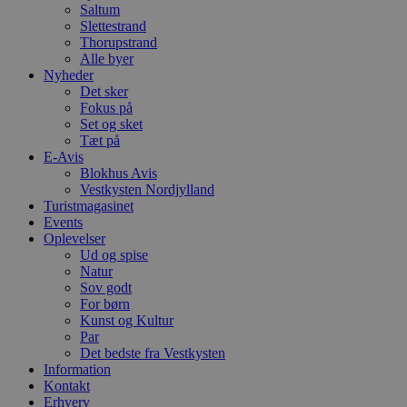
e
Saltum
e
Slettestrand
o
Thorupstrand
l
Alle byer
e
m
Nyheder
Det sker
CookieScriptConsent
4 uger 2
D
CookieScript
Fokus på
dage
b
blokhus.dk
C
Set og sket
S
Tæt på
t
E-Avis
h
Blokhus Avis
p
s
Vestkysten Nordjylland
b
Turistmagasinet
e
Events
a
S
Oplevelser
c
Ud og spise
f
Natur
k
Sov godt
pys_start_session
.blokhus.dk
Session
D
For børn
b
Kunst og Kultur
o
Par
b
Det bedste fra Vestkysten
t
d
Information
g
Kontakt
h
Erhverv
o