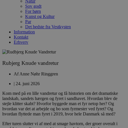
Natur
Sov godt
For børn
Kunst og Kultur
Par
Det bedste fra Vestkysten
Information
Kontakt
Erhverv
Rubjerg Knude vandretur
Af
Anne Nøhr Ringgren
|
24. juni 2026
Kom med på en lille vandretur og få historien om det dramatiske
landskab, sandets hærgen og fyret i sandhavet. Hvordan blev de
stejle klitter skabt? Hvorfor byggede man et fyr netop her? Og
hvordan var det at arbejde og bo som fyrmester ved fyret? Og
hvordan flyttede man fyret i 2019, hvor hele Danmark så med?
Efter turen slutter vi af med at smage havtorn, der groer overalt i