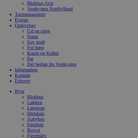
u
Blokhus Avis
s
Vestkysten Nordjylland
s
Turistmagasinet
i
g
Events
d
Oplevelser
f
Ud og spise
h
Natur
y
f
Sov godt
m
For børn
t
Kunst og Kultur
Par
PHPSESSID
Session
C
PHP.net
g
blokhus.dk
Det bedste fra Vestkysten
a
Information
b
Kontakt
s
e
Erhverv
i
d
Byer
o
Blokhus
v
b
Løkken
D
Lønstrup
e
Hirtshals
g
Aabybro
n
h
Pandrup
b
Brovst
s
Fjerritslev
w