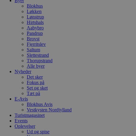
Byer
Blokhus
Løkken
Lønstrup
Hirtshals
Aabybro
Pandrup
Brovst
Fjerritslev
Saltum
Slettestrand
Thorupstrand
Alle byer
Nyheder
Det sker
Fokus på
Set og sket
Tæt på
E-Avis
Blokhus Avis
Vestkysten Nordjylland
Turistmagasinet
Events
Oplevelser
Ud og spise