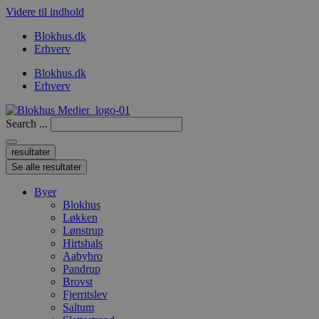
Videre til indhold
Blokhus.dk
Erhverv
Blokhus.dk
Erhverv
Search ...
resultater
Se alle resultater
Byer
Blokhus
Løkken
Lønstrup
Hirtshals
Aabybro
Pandrup
Brovst
Fjerritslev
Saltum