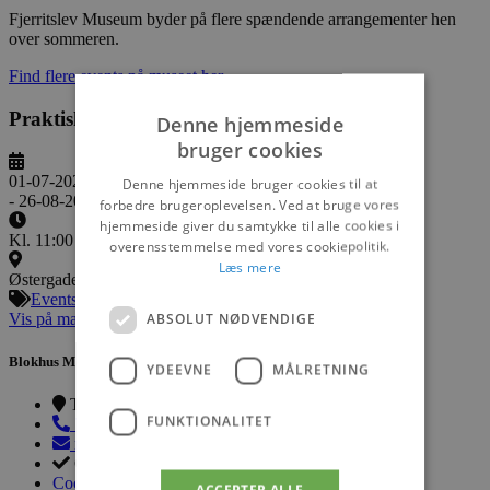
Fjerritslev Museum byder på flere spændende arrangementer hen
over sommeren.
Find flere events på museet her
Praktisk information
Denne hjemmeside
bruger cookies
01-07-2026
Denne hjemmeside bruger cookies til at
- 26-08-2026
forbedre brugeroplevelsen. Ved at bruge vores
hjemmeside giver du samtykke til alle cookies i
Kl. 11:00
overensstemmelse med vores cookiepolitik.
Læs mere
Østergade 1, 9690 Fjerritslev
Events
ABSOLUT NØDVENDIGE
Vis på maps
Blokhus Medier
YDEEVNE
MÅLRETNING
Torvet 7B, 1. sal, 9492 Blokhus
FUNKTIONALITET
70200123
mail@blokhus.dk
CVR: 26486378
Cookiepolitik
ACCEPTER ALLE