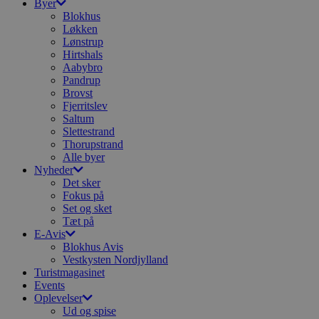
Byer
Blokhus
Løkken
Lønstrup
Hirtshals
Aabybro
Pandrup
Brovst
Fjerritslev
Saltum
Slettestrand
Thorupstrand
Alle byer
Nyheder
Det sker
Fokus på
Set og sket
Tæt på
E-Avis
Blokhus Avis
Vestkysten Nordjylland
Turistmagasinet
Events
Oplevelser
Ud og spise