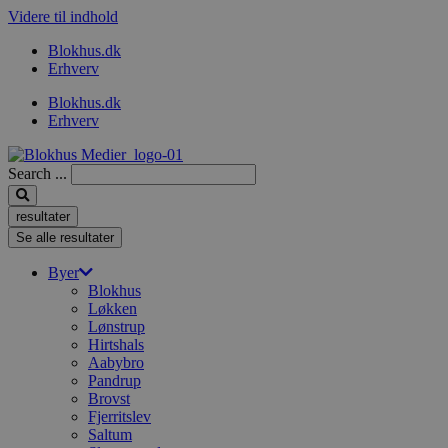
Videre til indhold
Blokhus.dk
Erhverv
Blokhus.dk
Erhverv
Search ...
resultater
Se alle resultater
Byer
Blokhus
Løkken
Lønstrup
Hirtshals
Aabybro
Pandrup
Brovst
Fjerritslev
Saltum