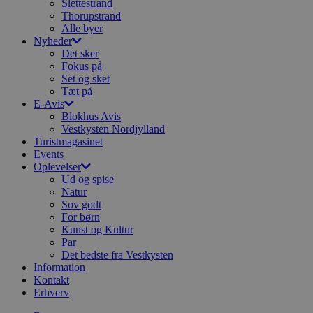
Slettestrand
Thorupstrand
Alle byer
Nyheder
Det sker
Fokus på
Set og sket
Tæt på
E-Avis
Blokhus Avis
Vestkysten Nordjylland
Turistmagasinet
Events
Oplevelser
Ud og spise
Natur
Sov godt
For børn
Kunst og Kultur
Par
Det bedste fra Vestkysten
Information
Kontakt
Erhverv