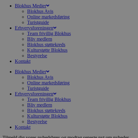
e
Blokhus Medier
h
t
Blokhus Avis
Online markedsføring
VISITOR_PRIVACY_METADATA
5 måneder
D
YouTube
Turistguide
4 uger
b
.youtube.com
Erhvervsforeningen
b
Team frivillig Blokhus
s
Bliv medlem
p
Blokhus støttekreds
f
i
Kulturstøtte Blokhus
w
Bestyrelse
r
Kontakt
p
b
s
Blokhus Medier
f
Blokhus Avis
p
Online markedsføring
b
Turistguide
p
o
Erhvervsforeningen
i
Team frivillig Blokhus
d
Bliv medlem
p
b
Blokhus støttekreds
f
Kulturstøtte Blokhus
s
Bestyrelse
Kontakt
Tilmeld dig vores nyhedsbrev og modtag seneste nyt om nyheder,