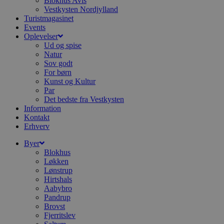
Blokhus Avis
u
s
Vestkysten Nordjylland
s
Turistmagasinet
i
Events
g
Oplevelser
d
f
Ud og spise
h
Natur
y
Sov godt
f
m
For børn
t
Kunst og Kultur
Par
PHPSESSID
Session
C
PHP.net
Det bedste fra Vestkysten
g
blokhus.dk
a
Information
b
Kontakt
s
Erhverv
e
i
d
Byer
o
Blokhus
v
Løkken
b
Lønstrup
D
e
Hirtshals
g
Aabybro
n
Pandrup
h
b
Brovst
s
Fjerritslev
w