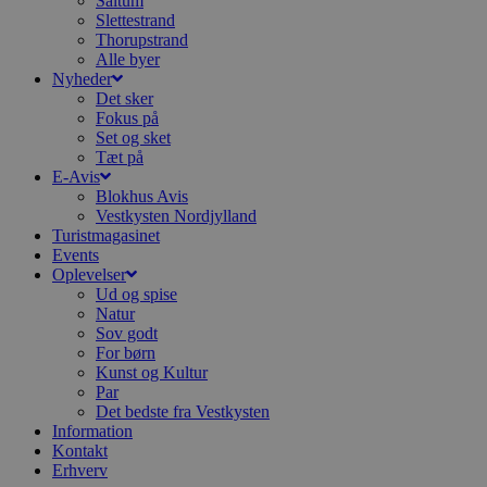
Saltum
e
Slettestrand
e
o
Thorupstrand
l
Alle byer
e
Nyheder
m
Det sker
CookieScriptConsent
4 uger 2
D
CookieScript
Fokus på
dage
b
blokhus.dk
Set og sket
C
Tæt på
S
t
E-Avis
h
Blokhus Avis
p
Vestkysten Nordjylland
s
b
Turistmagasinet
e
Events
a
Oplevelser
S
Ud og spise
c
f
Natur
k
Sov godt
For børn
pys_start_session
.blokhus.dk
Session
D
Kunst og Kultur
b
o
Par
b
Det bedste fra Vestkysten
t
Information
d
g
Kontakt
h
Erhverv
o